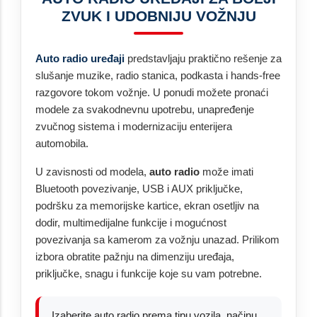
ZVUK I UDOBNIJU VOŽNJU
Auto radio uređaji
predstavljaju praktično rešenje za
slušanje muzike, radio stanica, podkasta i hands-free
razgovore tokom vožnje. U ponudi možete pronaći
modele za svakodnevnu upotrebu, unapređenje
zvučnog sistema i modernizaciju enterijera
automobila.
U zavisnosti od modela,
auto radio
može imati
Bluetooth povezivanje, USB i AUX priključke,
podršku za memorijske kartice, ekran osetljiv na
dodir, multimedijalne funkcije i mogućnost
povezivanja sa kamerom za vožnju unazad. Prilikom
izbora obratite pažnju na dimenziju uređaja,
priključke, snagu i funkcije koje su vam potrebne.
Izaberite auto radio prema tipu vozila, načinu