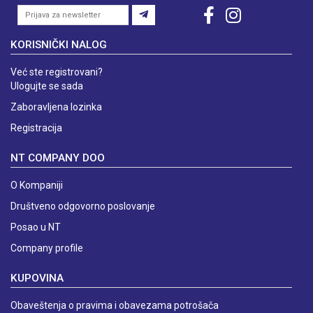
KORISNIČKI NALOG
Već ste registrovani?
Ulogujte se sada
Zaboravljena lozinka
Registracija
NT COMPANY DOO
O Kompaniji
Društveno odgovorno poslovanje
Posao u NT
Company profile
KUPOVINA
Obaveštenja o pravima i obavezama potrošača