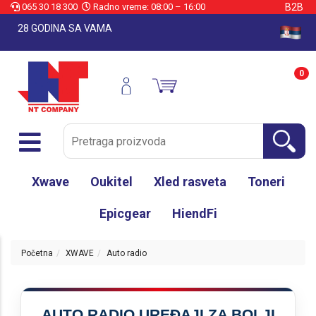
065 30 18 300
Radno vreme: 08:00 – 16:00
B2B
28 GODINA SA VAMA
0
Xwave
Oukitel
Xled rasveta
Toneri
Epicgear
HiendFi
Početna
XWAVE
Auto radio
AUTO RADIO UREĐAJI ZA BOLJI