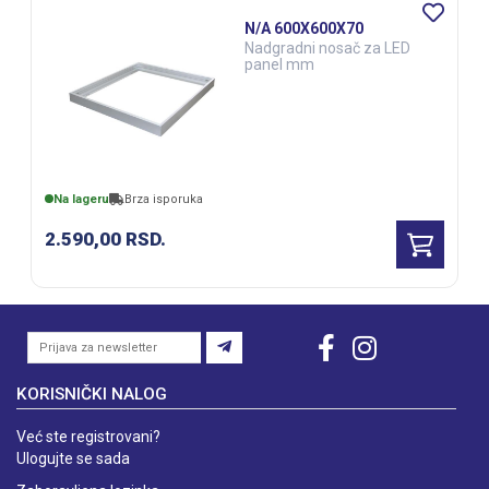
N/A 600X600X70
Nadgradni nosač za LED
panel mm
Na lageru
Brza isporuka
2.590,00
RSD.
KORISNIČKI NALOG
Već ste registrovani?
Ulogujte se sada