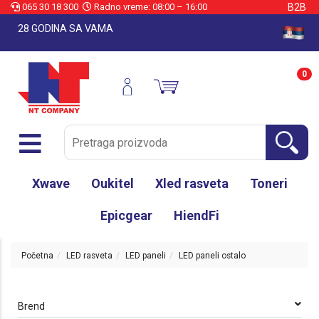
065 30 18 300
Radno vreme: 08:00 – 16:00
B2B
28 GODINA SA VAMA
0
Xwave
Oukitel
Xled rasveta
Toneri
Epicgear
HiendFi
Početna
LED rasveta
LED paneli
LED paneli ostalo
Brend