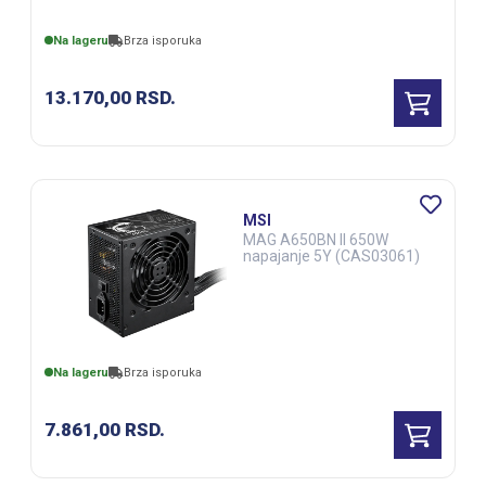
Na lageru
Brza isporuka
13.170,00
RSD.
MSI
MAG A650BN II 650W
napajanje 5Y (CAS03061)
Na lageru
Brza isporuka
7.861,00
RSD.