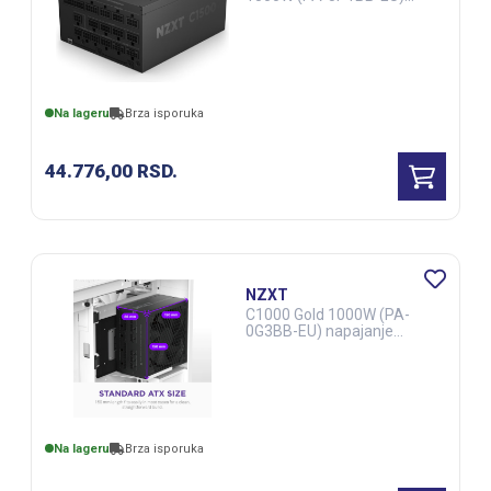
napajanje (CAS02563)
Na lageru
Brza isporuka
44.776,00
RSD.
NZXT
C1000 Gold 1000W (PA-
0G3BB-EU) napajanje
(CAS03036)
Na lageru
Brza isporuka