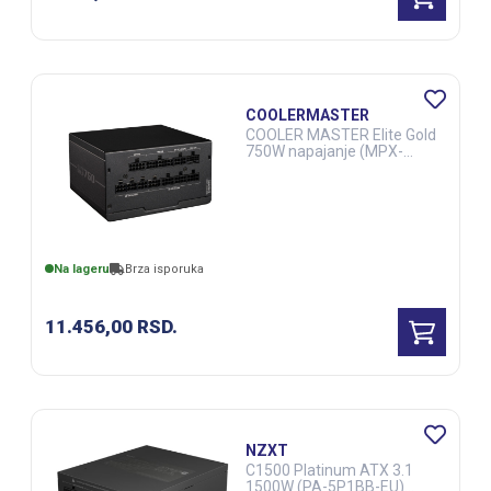
COOLERMASTER
COOLER MASTER Elite Gold
750W napajanje (MPX-
7505-AFAG-BEU) 5Y
(CAS03011)
Na lageru
Brza isporuka
11.456,00
RSD.
NZXT
C1500 Platinum ATX 3.1
1500W (PA-5P1BB-EU)