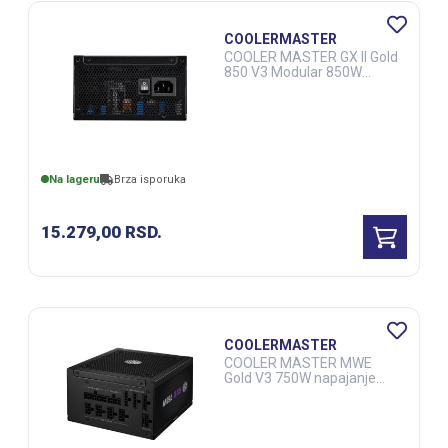
COOLERMASTER
COOLER MASTER GX II Gold
850 V3 Modular 850W
napajanje (MPX-8503-
AFAG-2EBEU) 10Y
(CAS02863)
Na lageru
Brza isporuka
15.279,00
RSD.
COOLERMASTER
COOLER MASTER MWE
Gold V3 750W napajanje
(MPX-7503-AFAG-2EBEU)
10Y (CAS03063)