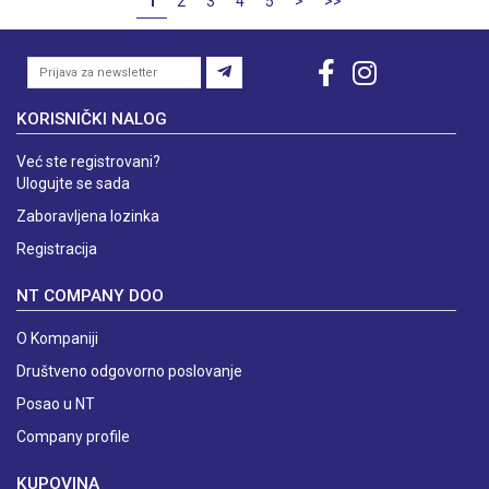
1
2
3
4
5
>
>>
KORISNIČKI NALOG
Već ste registrovani?
Ulogujte se sada
Zaboravljena lozinka
Registracija
NT COMPANY DOO
O Kompaniji
Društveno odgovorno poslovanje
Posao u NT
Company profile
KUPOVINA