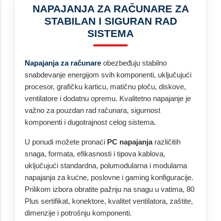
NAPAJANJA ZA RAČUNARE ZA
STABILAN I SIGURAN RAD
SISTEMA
Napajanja za računare
obezbeđuju stabilno
snabdevanje energijom svih komponenti, uključujući
procesor, grafičku karticu, matičnu ploču, diskove,
ventilatore i dodatnu opremu. Kvalitetno napajanje je
važno za pouzdan rad računara, sigurnost
komponenti i dugotrajnost celog sistema.
U ponudi možete pronaći
PC napajanja
različitih
snaga, formata, efikasnosti i tipova kablova,
uključujući standardna, polumodularna i modularna
napajanja za kućne, poslovne i gaming konfiguracije.
Prilikom izbora obratite pažnju na snagu u vatima, 80
Plus sertifikat, konektore, kvalitet ventilatora, zaštite,
dimenzije i potrošnju komponenti.