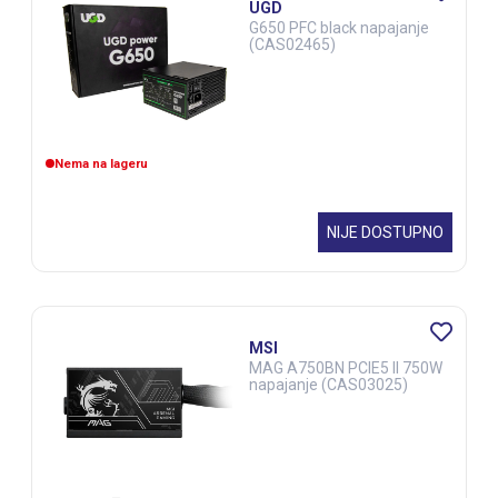
UGD
G650 PFC black napajanje
(CAS02465)
Nema na lageru
NIJE DOSTUPNO
MSI
MAG A750BN PCIE5 II 750W
napajanje (CAS03025)