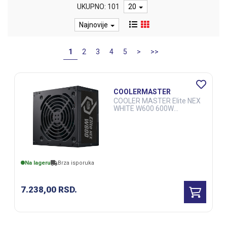
UKUPNO: 101
20
Najnovije
1
2
3
4
5
>
>>
COOLERMASTER
COOLER MASTER Elite NEX
WHITE W600 600W
napajanje (MPW-6001-
ACBW-BE1) 3Y (CAS02570)
Na lageru
Brza isporuka
7.238,00
RSD.