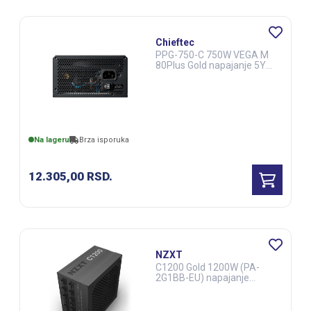
Chieftec
PPG-750-C 750W VEGA M
80Plus Gold napajanje 5Y
(CAS02807)
Na lageru
Brza isporuka
12.305,00
RSD.
NZXT
C1200 Gold 1200W (PA-
2G1BB-EU) napajanje
(CAS02275)