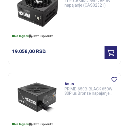
TUF-GAMING-850G 850W
napajanje (CAS02321)
Na lageru
Brza isporuka
19.058,00
RSD.
Asus
PRIME-650B-BLACK 650W
80Plus Bronze napajanje
(CAS03058)
Na lageru
Brza isporuka