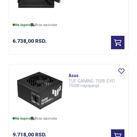
Na lageru
Brza isporuka
6.738,00
RSD.
Asus
TUF-GAMING-750B-EVO
750W napajanje
(CAS03033)
Na lageru
Brza isporuka
9.718,00
RSD.