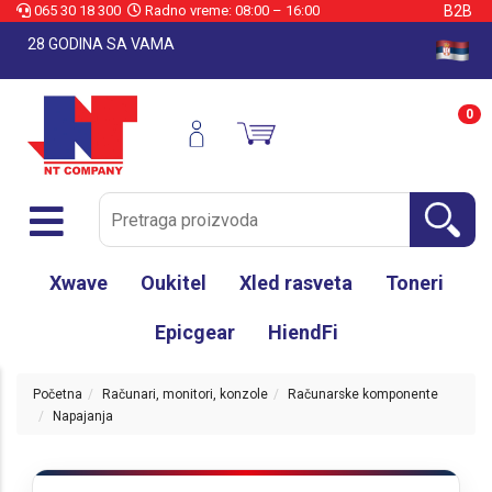
065 30 18 300
Radno vreme: 08:00 – 16:00
B2B
28 GODINA SA VAMA
0
Xwave
Oukitel
Xled rasveta
Toneri
Epicgear
HiendFi
Početna
Računari, monitori, konzole
Računarske komponente
Napajanja