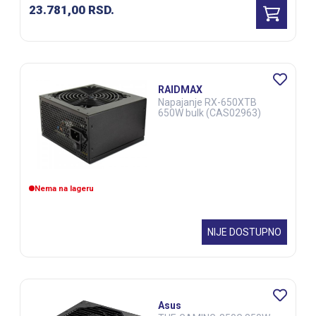
23.781,00
RSD.
RAIDMAX
Napajanje RX-650XTB
650W bulk (CAS02963)
Nema na lageru
NIJE DOSTUPNO
Asus