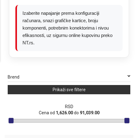
Izaberite napajanje prema konfiguraciji
računara, snazi grafičke kartice, broju
komponenti, potrebnim konektorima i nivou
efikasnosti, uz sigurnu online kupovinu preko
NT.rs.
Brend
Prikaži sve filtere
RSD
Cena od
1,626.00
do
91,039.00