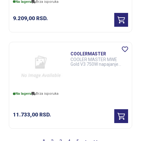
Na lageru
Brza isporuka
9.209,00
RSD.
COOLERMASTER
COOLER MASTER MWE
Gold V3 750W napajanje
crno (MPE-7506-ACAG-
BEU) 5Y (CAS03026)
Na lageru
Brza isporuka
11.733,00
RSD.