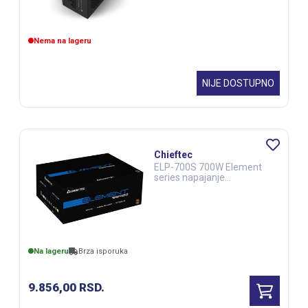
Nema na lageru
NIJE DOSTUPNO
Chieftec
ELP-700S 700W Element
series napajanje
(CAS01534)
Na lageru
Brza isporuka
9.856,00
RSD.