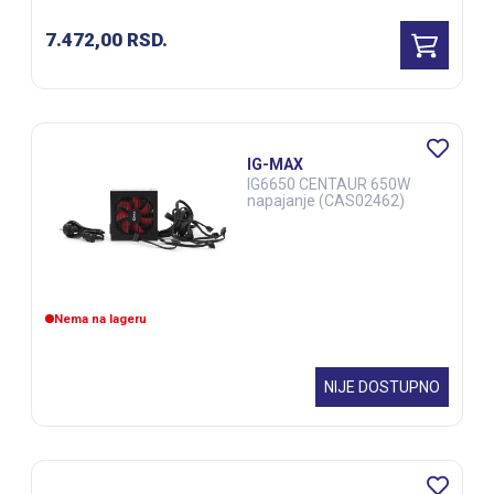
7.472,00
RSD.
IG-MAX
IG6650 CENTAUR 650W
napajanje (CAS02462)
Nema na lageru
NIJE DOSTUPNO