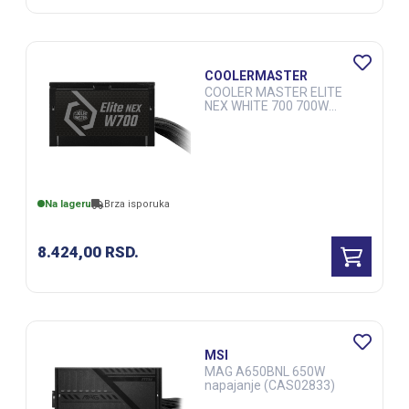
COOLERMASTER
COOLER MASTER ELITE
NEX WHITE 700 700W
napajanje (MPW-7001-
ACBW-BE1) 3Y (CAS02423)
Na lageru
Brza isporuka
8.424,00
RSD.
MSI
MAG A650BNL 650W
napajanje (CAS02833)