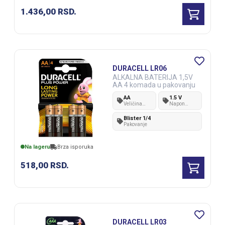
1.436,00
RSD.
DURACELL LR06
ALKALNA BATERIJA 1,5V
AA 4 komada u pakovanju
AA
1.5 V
Veličina
Napon
baterije
baterije
Blister 1/4
Pakovanje
Na lageru
Brza isporuka
518,00
RSD.
DURACELL LR03