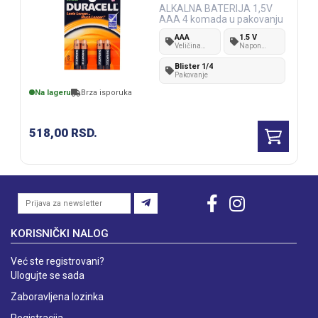
ALKALNA BATERIJA 1,5V
AAA 4 komada u pakovanju
AAA
1.5 V
Veličina
Napon
baterije
baterije
Blister 1/4
Pakovanje
Na lageru
Brza isporuka
518,00
RSD.
KORISNIČKI NALOG
Već ste registrovani?
Ulogujte se sada
Zaboravljena lozinka