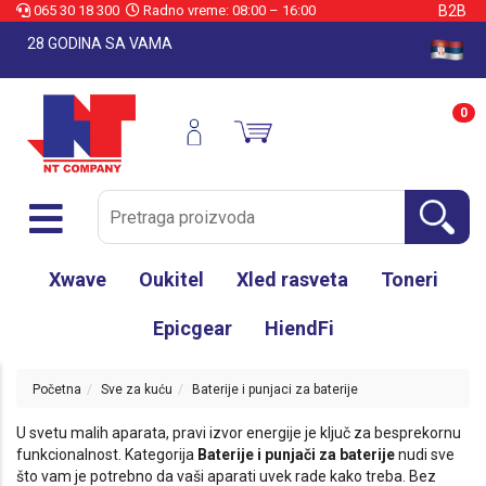
065 30 18 300
Radno vreme: 08:00 – 16:00
B2B
28 GODINA SA VAMA
0
Xwave
Oukitel
Xled rasveta
Toneri
Epicgear
HiendFi
Početna
Sve za kuću
Baterije i punjaci za baterije
U svetu malih aparata, pravi izvor energije je ključ za besprekornu
funkcionalnost. Kategorija
Baterije i punjači za baterije
nudi sve
što vam je potrebno da vaši aparati uvek rade kako treba. Bez