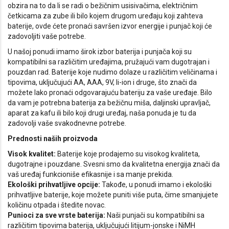
obzira na to da li se radi o bežičnim usisivačima, električnim
četkicama za zube ili bilo kojem drugom uređaju koji zahteva
baterije, ovde ćete pronaći savršen izvor energije i punjač koji će
zadovoljiti vaše potrebe.
U našoj ponudi imamo širok izbor baterija i punjača koji su
kompatibilni sa različitim uređajima, pružajući vam dugotrajan i
pouzdan rad. Baterije koje nudimo dolaze u različitim veličinama i
tipovima, uključujući AA, AAA, 9V, li-ion i druge, što znači da
možete lako pronaći odgovarajuću bateriju za vaše uređaje. Bilo
da vam je potrebna baterija za bežičnu miša, daljinski upravljač,
aparat za kafu ili bilo koji drugi uređaj, naša ponuda je tu da
zadovolji vaše svakodnevne potrebe.
Prednosti naših proizvoda
Visok kvalitet:
Baterije koje prodajemo su visokog kvaliteta,
dugotrajne i pouzdane. Svesni smo da kvalitetna energija znači da
vaš uređaj funkcioniše efikasnije i sa manje prekida.
Ekološki prihvatljive opcije:
Takođe, u ponudi imamo i ekološki
prihvatljive baterije, koje možete puniti više puta, čime smanjujete
količinu otpada i štedite novac.
Punioci za sve vrste baterija:
Naši punjači su kompatibilni sa
različitim tipovima baterija, uključujući litijum-jonske i NiMH