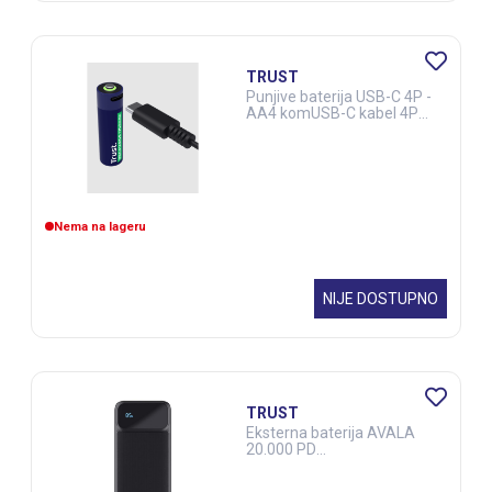
TRUST
Punjive baterija USB-C 4P -
AA4 komUSB-C kabel 4P
crna
Nema na lageru
NIJE DOSTUPNO
TRUST
Eksterna baterija AVALA
20.000 PD
PowerbankLCDcrna