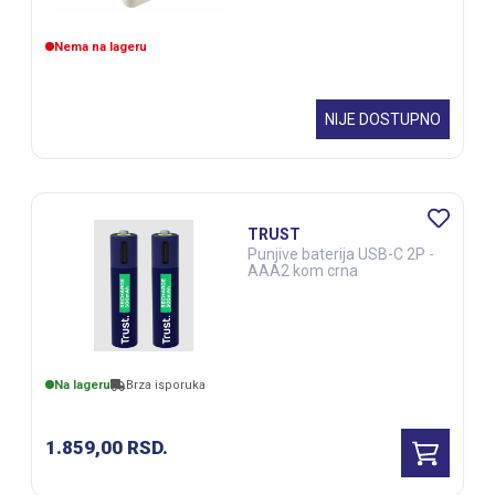
Nema na lageru
NIJE DOSTUPNO
TRUST
Punjive baterija USB-C 2P -
AAA2 kom crna
Na lageru
Brza isporuka
1.859,00
RSD.