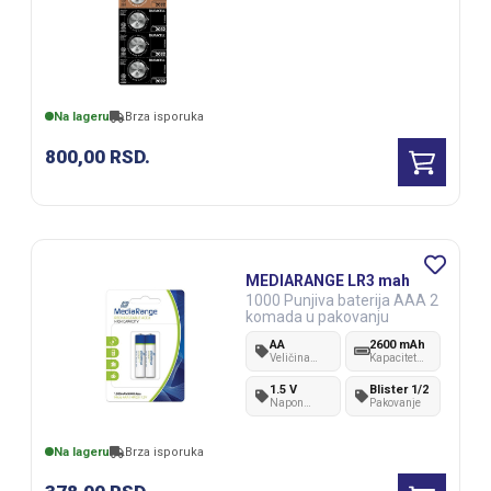
Na lageru
Brza isporuka
800,00
RSD.
MEDIARANGE LR3 mah
1000 Punjiva baterija AAA 2
komada u pakovanju
AA
2600 mAh
Veličina
Kapacitet
baterije
baterije
1.5 V
Blister 1/2
Napon
Pakovanje
baterije
Na lageru
Brza isporuka