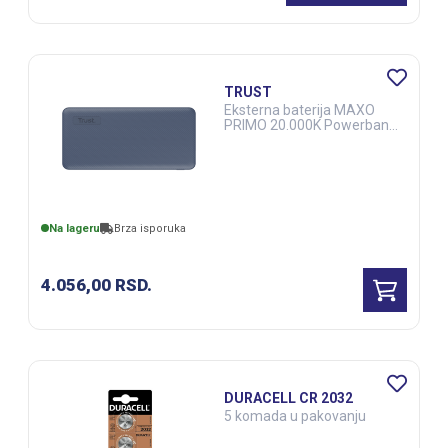
TRUST
Eksterna baterija MAXO
PRIMO 20.000K Powerbank
ECOplava
Na lageru
Brza isporuka
4.056,00
RSD.
DURACELL CR 2032
5 komada u pakovanju