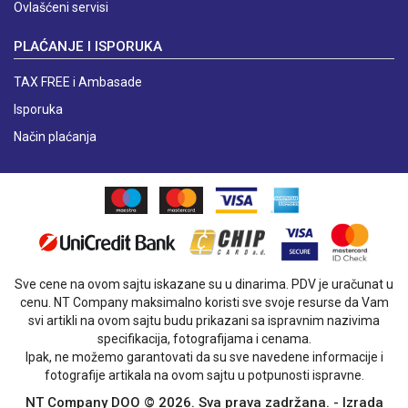
Ovlašćeni servisi
PLAĆANJE I ISPORUKA
TAX FREE i Ambasade
Isporuka
Način plaćanja
Sve cene na ovom sajtu iskazane su u dinarima. PDV je uračunat u
cenu. NT Company maksimalno koristi sve svoje resurse da Vam
svi artikli na ovom sajtu budu prikazani sa ispravnim nazivima
specifikacija, fotografijama i cenama.
Ipak, ne možemo garantovati da su sve navedene informacije i
fotografije artikala na ovom sajtu u potpunosti ispravne.
NT Company DOO © 2026. Sva prava zadržana. -
Izrada