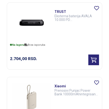
TRUST
Eksterna baterija AVALA
10.000 PD
PowerrbankLCDcrna
Na lageru
Brza isporuka
2.704,00
RSD.
Xiaomi
Prenosivi Punjac Power
Bank 10000mAhintegrisan
kablbež