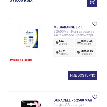
378,00
RSD.
MEDIARANGE LR 6
6 2600Mah Punjiva baterija
AA 2 komada u pakovanju
AAA
1000 mAh
Veličina
Kapacitet
baterije
baterije
1.5 V
Blister 1/2
Napon
Pakovanje
baterije
Nema na lageru
NIJE DOSTUPNO
DURACELL R6 2500 MAH
Punjiva AA baterija 4