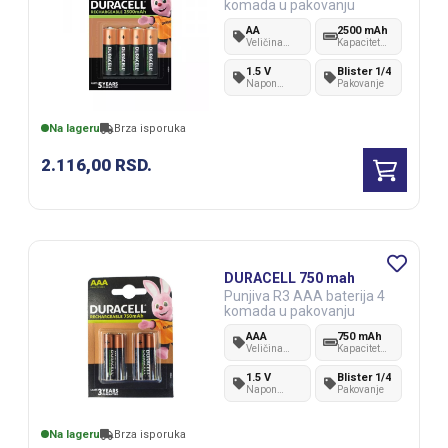
komada u pakovanju
AA
2500 mAh
Veličina
Kapacitet
baterije
baterije
1.5 V
Blister 1/4
Napon
Pakovanje
baterije
Na lageru
Brza isporuka
2.116,00
RSD.
DURACELL 750 mah
Punjiva R3 AAA baterija 4
komada u pakovanju
AAA
750 mAh
Veličina
Kapacitet
baterije
baterije
1.5 V
Blister 1/4
Napon
Pakovanje
baterije
Na lageru
Brza isporuka