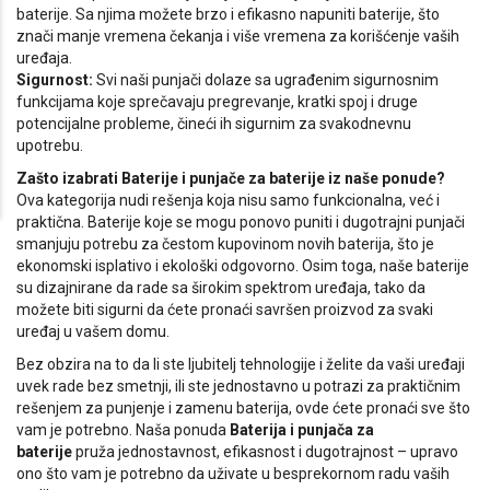
baterije. Sa njima možete brzo i efikasno napuniti baterije, što
znači manje vremena čekanja i više vremena za korišćenje vaših
uređaja.
Sigurnost:
Svi naši punjači dolaze sa ugrađenim sigurnosnim
funkcijama koje sprečavaju pregrevanje, kratki spoj i druge
potencijalne probleme, čineći ih sigurnim za svakodnevnu
upotrebu.
Zašto izabrati Baterije i punjače za baterije iz naše ponude?
Ova kategorija nudi rešenja koja nisu samo funkcionalna, već i
praktična. Baterije koje se mogu ponovo puniti i dugotrajni punjači
smanjuju potrebu za čestom kupovinom novih baterija, što je
ekonomski isplativo i ekološki odgovorno. Osim toga, naše baterije
su dizajnirane da rade sa širokim spektrom uređaja, tako da
možete biti sigurni da ćete pronaći savršen proizvod za svaki
uređaj u vašem domu.
Bez obzira na to da li ste ljubitelj tehnologije i želite da vaši uređaji
uvek rade bez smetnji, ili ste jednostavno u potrazi za praktičnim
rešenjem za punjenje i zamenu baterija, ovde ćete pronaći sve što
vam je potrebno. Naša ponuda
Baterija i punjača za
baterije
pruža jednostavnost, efikasnost i dugotrajnost – upravo
ono što vam je potrebno da uživate u besprekornom radu vaših