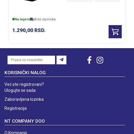
650P/SF-655R
Na lageru
Brza isporuka
1.290,00
RSD.
KORISNIČKI NALOG
Već ste registrovani?
Ulogujte se sada
Zaboravljena lozinka
Registracija
NT COMPANY DOO
O Kompaniji