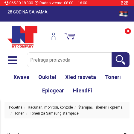
065 30 18 300
Radno vreme: 08:00 – 16:00
B2B
28 GODINA SA VAMA
0
Xwave
Oukitel
Xled rasveta
Toneri
Epicgear
HiendFi
Početna
Računari, monitori, konzole
Štampači, skeneri i oprema
Toneri
Toneri za Samsung štampače