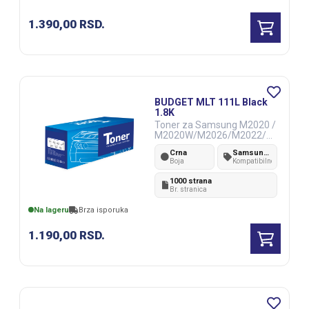
1.390,00
RSD.
BUDGET MLT 111L Black
1.8K
Toner za Samsung M2020 /
M2020W/M2026/M2022/M
2022W/M2070/M2070F/M2
Crna
Samsung Xpress M2020/M2020W/M2022/M2022W/M2026/M2070/M2070W/M2021/M2071
020FW/M2070W
Boja
Kompatibilnost
1000 strana
Br. stranica
Na lageru
Brza isporuka
1.190,00
RSD.