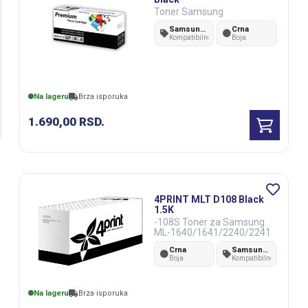
Toner Samsung
Samsung Xpress SL-C430/ SL-C430 W/SL-C480
Crna
Kompatibilnost
Boja
Na lageru
Brza isporuka
1.690,00
RSD.
4PRINT MLT D108 Black
1.5K
-108S Toner za Samsung
ML-1640/1641/2240/2241
Crna
Samsung ML-1640/1641/1642/1645/2240/2241
Boja
Kompatibilnost
Na lageru
Brza isporuka