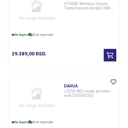
HT008E Wireless Screen
Transmission dongle USB-C
(DSS00310)
Na lageru
Brza isporuka
29.389,00
RSD.
DAHUA
LS550-WS nosač za video
wall (DSS00255)
Na lageru
Brza isporuka