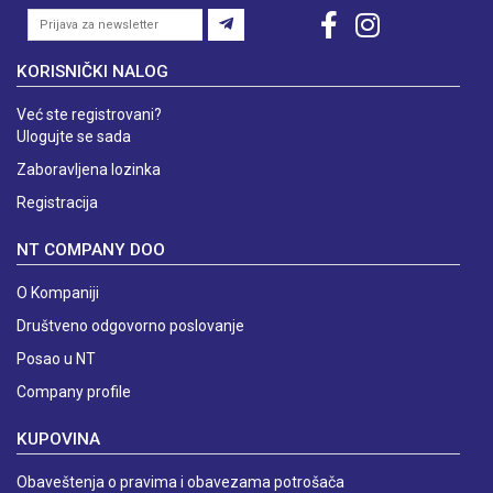
KORISNIČKI NALOG
Već ste registrovani?
Ulogujte se sada
Zaboravljena lozinka
Registracija
NT COMPANY DOO
O Kompaniji
Društveno odgovorno poslovanje
Posao u NT
Company profile
KUPOVINA
Obaveštenja o pravima i obavezama potrošača