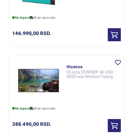
Na lageru
Brza isporuka
146.990,00
RSD.
Hisense
55 inča 55WH80F 4K UHD
4000 nita Window Facing -
High Brightness Display
(DSS00269)
Na lageru
Brza isporuka
388.490,00
RSD.