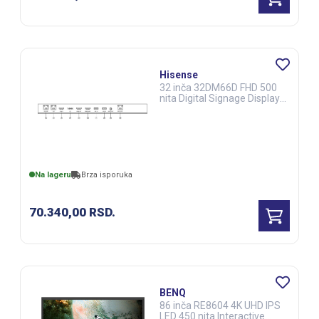
Hisense
32 inča 32DM66D FHD 500
nita Digital Signage Display -
247 Operation (DSS00208)
Na lageru
Brza isporuka
70.340,00
RSD.
BENQ
86 inča RE8604 4K UHD IPS
LED 450 nita Interactive