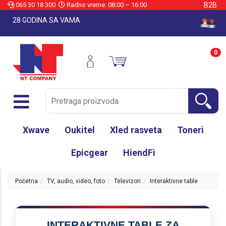
065 30 18 300
Radno vreme: 08:00 – 16:00
B2B
28 GODINA SA VAMA
0
Xwave
Oukitel
Xled rasveta
Toneri
Epicgear
HiendFi
Početna
TV, audio, video, foto
Televizori
Interaktivne table
INTERAKTIVNE TABLE ZA