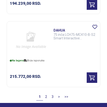
194.239,00
RSD.
DAHUA
75 inča LCH75-MC410-B-S2
Smart Interactive
Whiteboard (DSS00306)
Na lageru
Brza isporuka
215.772,00
RSD.
1
2
3
>
>>