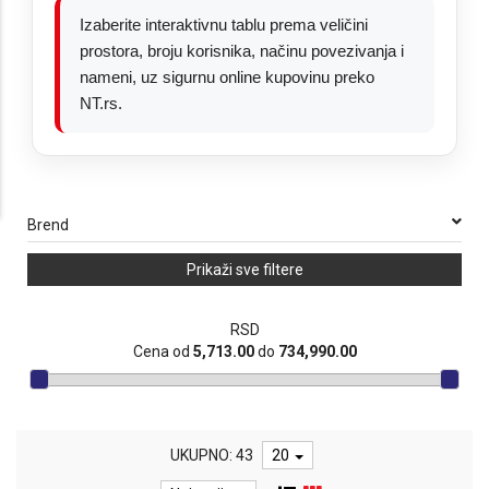
Izaberite interaktivnu tablu prema veličini
prostora, broju korisnika, načinu povezivanja i
nameni, uz sigurnu online kupovinu preko
NT.rs.
Brend
Prikaži sve filtere
RSD
Cena od
5,713.00
do
734,990.00
UKUPNO: 43
20