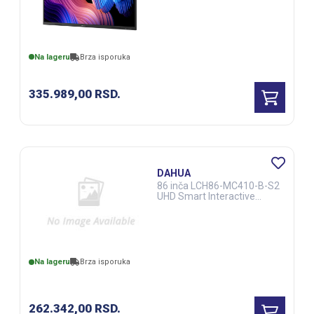
Na lageru
Brza isporuka
335.989,00
RSD.
DAHUA
86 inča LCH86-MC410-B-S2
UHD Smart Interactive
Whiteboard sa kamerom
(DSS00304)
Na lageru
Brza isporuka
262.342,00
RSD.