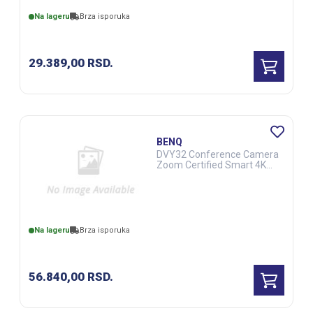
Na lageru
Brza isporuka
29.389,00
RSD.
BENQ
DVY32 Conference Camera
Zoom Certified Smart 4K
UHD crna (DSS00098)
Na lageru
Brza isporuka
56.840,00
RSD.