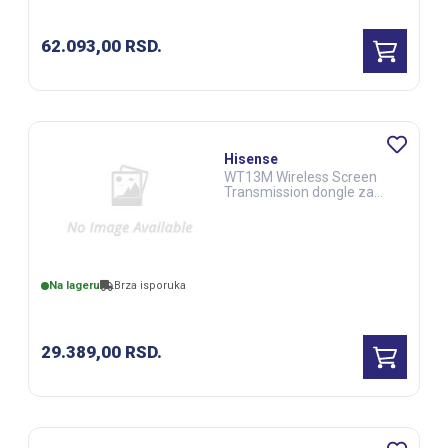
62.093,00
RSD.
Hisense
WT13M Wireless Screen
Transmission dongle za
WE3FE (DSS00295)
Na lageru
Brza isporuka
29.389,00
RSD.