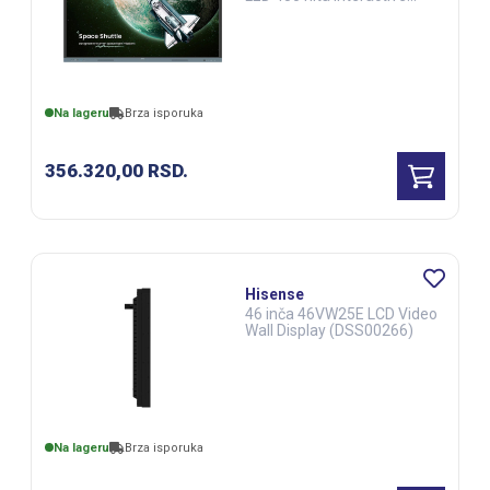
Display (DSS00300)
Na lageru
Brza isporuka
356.320,00
RSD.
Hisense
46 inča 46VW25E LCD Video
Wall Display (DSS00266)
Na lageru
Brza isporuka