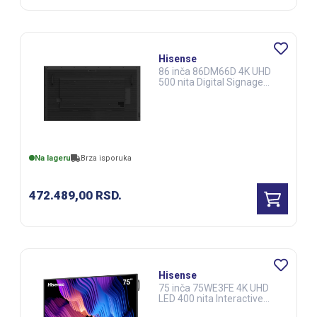
Hisense
86 inča 86DM66D 4K UHD
500 nita Digital Signage
Display - 247 Operation
(DSS00175)
Na lageru
Brza isporuka
472.489,00
RSD.
Hisense
75 inča 75WE3FE 4K UHD
LED 400 nita Interactive
Display (DSS00271)