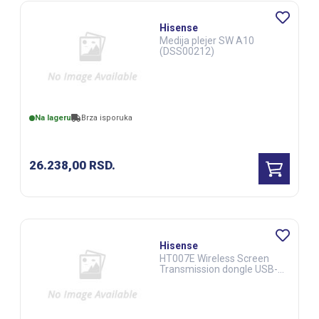
Hisense
Medija plejer SW A10
(DSS00212)
Na lageru
Brza isporuka
26.238,00
RSD.
Hisense
HT007E Wireless Screen
Transmission dongle USB-C
(DSS00253)