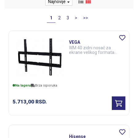
Najnovije
1
2
3
>
>>
VEGA
WM 40 zidni nosač za
ekrane velikog formata
(DSS00173)
Na lageru
Brza isporuka
5.713,00
RSD.
Hisense