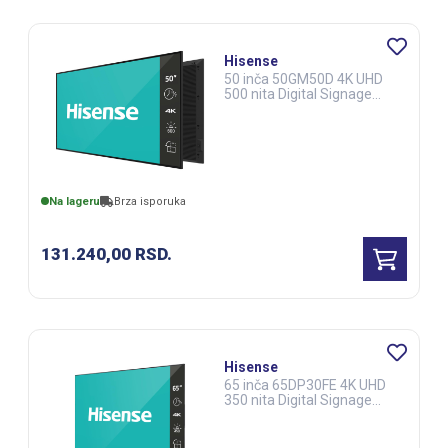
Hisense
50 inča 50GM50D 4K UHD
500 nita Digital Signage
Display - 187 Operation
(DSS00210)
Na lageru
Brza isporuka
131.240,00
RSD.
Hisense
65 inča 65DP30FE 4K UHD
350 nita Digital Signage
Display - 167 Operation
(DSS00311)