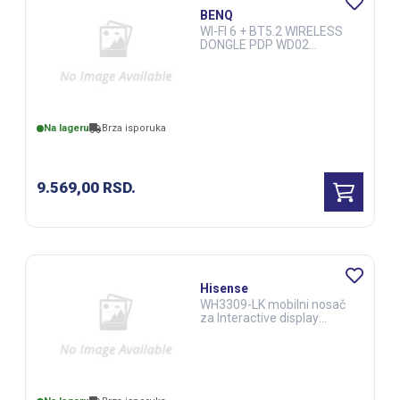
BENQ
WI-FI 6 + BT5.2 WIRELESS
DONGLE PDP WD02
(5A.F8Y28.DE1)
(DSS00273)
Na lageru
Brza isporuka
9.569,00
RSD.
Hisense
WH3309-LK mobilni nosač
za Interactive display
(DSS00228)