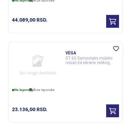
Na lageru
Brza isporuka
44.089,00
RSD.
VEGA
ST 60 Samostalni mobilni
nosač za ekrane velikog
formata (DSS00200)
Na lageru
Brza isporuka
23.136,00
RSD.