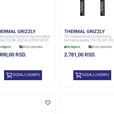
HERMAL GRIZZLY
THERMAL GRIZZLY
 Kryonaut Extreme 2g termalna
TG Conductonaut Extreme1g
sta (TG-KE-002-R) (CPU01813)
termalna pasta (TG-CE-001-R)
(CPU01817)
a lageru
Brza isporuka
Na lageru
Brza isporuka
.490,00
RSD.
2.781,00
RSD.
DODAJ U KORPU
DODAJ U KORPU