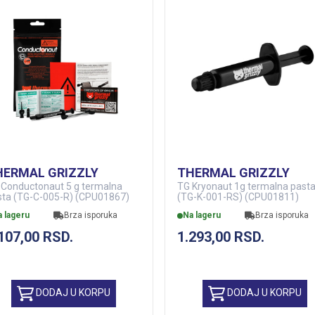
HERMAL GRIZZLY
THERMAL GRIZZLY
 Conductonaut 5 g termalna
TG Kryonaut 1g termalna past
sta (TG-C-005-R) (CPU01867)
(TG-K-001-RS) (CPU01811)
a lageru
Brza isporuka
Na lageru
Brza isporuka
.107,00
RSD.
1.293,00
RSD.
DODAJ U KORPU
DODAJ U KORPU