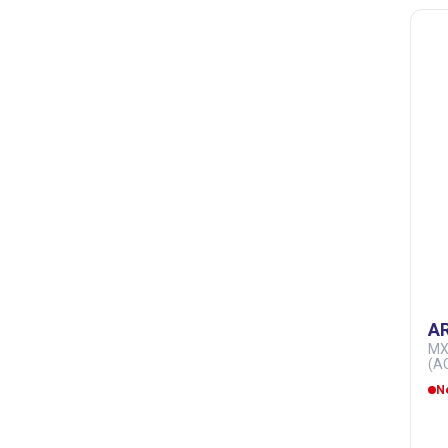
A
MX
(A
N