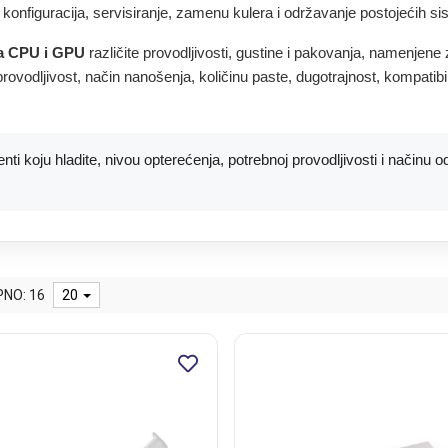
konfiguracija, servisiranje, zamenu kulera i održavanje postojećih si
za CPU i GPU
različite provodljivosti, gustine i pakovanja, namenjen
 provodljivost, način nanošenja, količinu paste, dugotrajnost, kompa
i koju hladite, nivou opterećenja, potrebnoj provodljivosti i načinu o
NO: 16
20