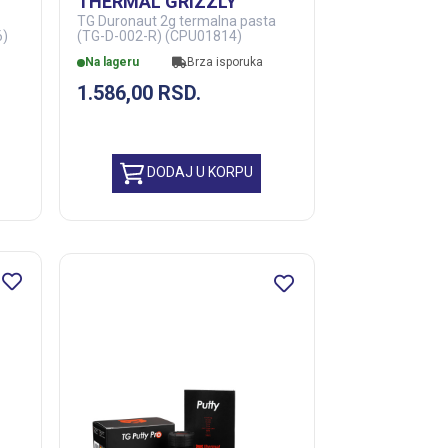
THERMAL GRIZZLY
TG Duronaut 2g termalna pasta
6)
(TG-D-002-R) (CPU01814)
Na lageru
Brza isporuka
1.586,00
RSD.
DODAJ U KORPU