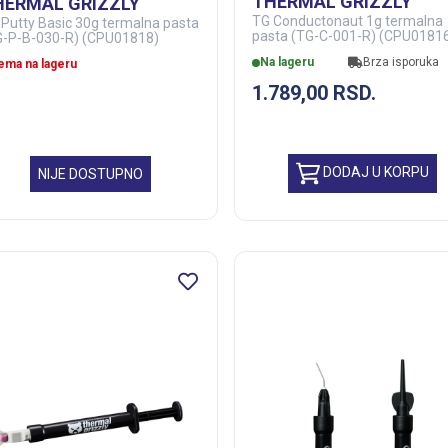
THERMAL GRIZZLY
HERMAL GRIZZLY
TG Conductonaut 1g termalna
 Putty Basic 30g termalna pasta
pasta (TG-C-001-R) (CPU0181
G-P-B-030-R) (CPU01818)
Na lageru
Brza isporuka
ema na lageru
1.789,00
RSD.
DODAJ U KORPU
NIJE DOSTUPNO