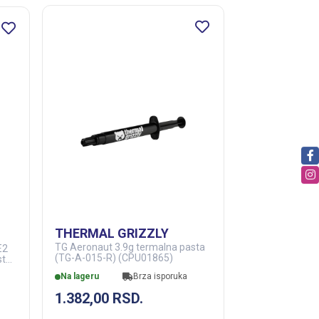
THERMAL GRIZZLY
TG Aeronaut 3.9g termalna pasta
E2
(TG-A-015-R) (CPU01865)
sta
Na lageru
Brza isporuka
1.382,00
RSD.