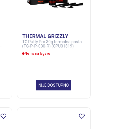
THERMAL GRIZZLY
TG Putty Pro 30g termalna pasta
(TG-P-P-030-R) (CPU01819)
Nema na lageru
NIJE DOSTUPNO