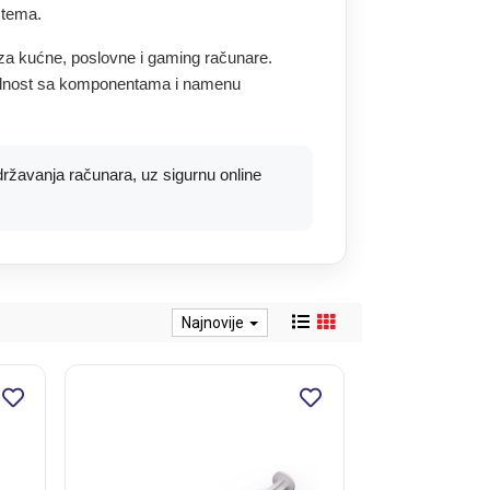
stema.
e za kućne, poslovne i gaming računare.
tibilnost sa komponentama i namenu
državanja računara, uz sigurnu online
Najnovije