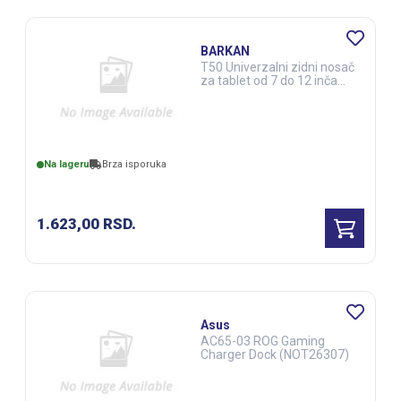
BARKAN
T50 Univerzalni zidni nosač
za tablet od 7 do 12 inča
(NOT07741)
Na lageru
Brza isporuka
1.623,00
RSD.
Asus
AC65-03 ROG Gaming
Charger Dock (NOT26307)