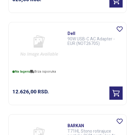
Dell
90W USB-C AC Adapter -
EUR (NOT26705)
Na lageru
Brza isporuka
12.626,00
RSD.
BARKAN
T71HL Stono rotirajuce