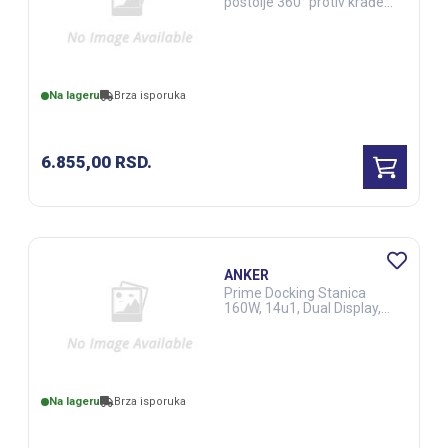
postolje 360° protiv krađe
za tablet do 7-14 inča
(NOT24151)
Na lageru
Brza isporuka
6.855,00
RSD.
ANKER
Prime Docking Stanica
160W, 14u1, Dual Display,
siva (NOT26655)
Na lageru
Brza isporuka