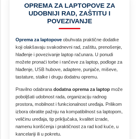
OPREMA ZA LAPTOPOVE ZA
UDOBNIJI RAD, ZAŠTITU I
POVEZIVANJE
Oprema za laptopove
obuhvata praktične dodatke
koji olakšavaju svakodnevni rad, zaštitu, prenošenje,
hlađenje i povezivanje laptop računara. U ponudi
možete pronaći torbe i rančeve za laptop, podloge za
hlađenje, USB hubove, adaptere, punjače, miševe,
tastature, stalke i drugu dodatnu opremu.
Pravilno odabrana
dodatna oprema za laptop
može
poboljšati udobnost rada, organizaciju radnog
prostora, mobilnost i funkcionalnost uređaja. Prilikom
izbora obratite pažnju na kompatibilnost sa laptopom,
veličinu uređaja, tip priključaka, kvalitet izrade,
namenu korišćenja i praktičnost za rad kod kuće, u
kancelariji ili u pokretu.