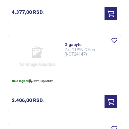
4.377,00
RSD.
Gigabyte
7-u-1 USB-C Hub
(NOT24147)
Na lageru
Brza isporuka
2.406,00
RSD.