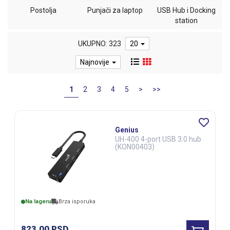
Postolja
Punjači za laptop
USB Hub i Docking
station
UKUPNO: 323
20
Najnovije
1
2
3
4
5
>
>>
Genius
UH-400 4-port USB 3.0 hub
(KON00403)
Na lageru
Brza isporuka
823,00
RSD.