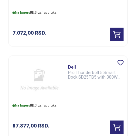
Na lageru
Brza isporuka
7.072,00
RSD.
Dell
Pro Thunderbolt 5 Smart
Dock SD25TB5 with 300W
AC Adapter (NOT25470)
Na lageru
Brza isporuka
87.877,00
RSD.