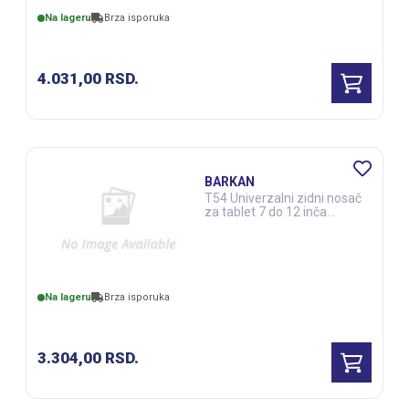
Na lageru
Brza isporuka
4.031,00
RSD.
BARKAN
T54 Univerzalni zidni nosač
za tablet 7 do 12 inča
(NOT07742)
Na lageru
Brza isporuka
3.304,00
RSD.