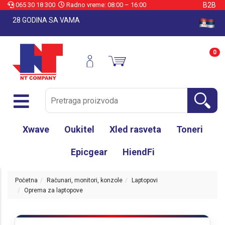
065 30 18 300
Radno vreme: 08:00 – 16:00
B2B
28 GODINA SA VAMA
0
Xwave
Oukitel
Xled rasveta
Toneri
Epicgear
HiendFi
Početna
Računari, monitori, konzole
Laptopovi
Oprema za laptopove