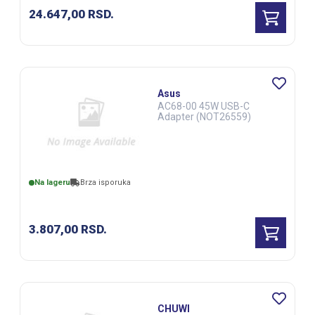
24.647,00
RSD.
Asus
AC68-00 45W USB-C
Adapter (NOT26559)
Na lageru
Brza isporuka
3.807,00
RSD.
CHUWI