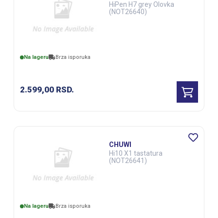
HiPen H7 grey Olovka
(NOT26640)
Na lageru
Brza isporuka
2.599,00
RSD.
CHUWI
Hi10 X1 tastatura
(NOT26641)
Na lageru
Brza isporuka