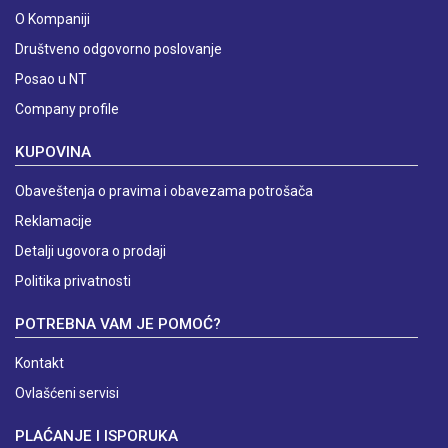
O Kompaniji
Društveno odgovorno poslovanje
Posao u NT
Company profile
KUPOVINA
Obaveštenja o pravima i obavezama potrošača
Reklamacije
Detalji ugovora o prodaji
Politika privatnosti
POTREBNA VAM JE POMOĆ?
Kontakt
Ovlašćeni servisi
PLAĆANJE I ISPORUKA