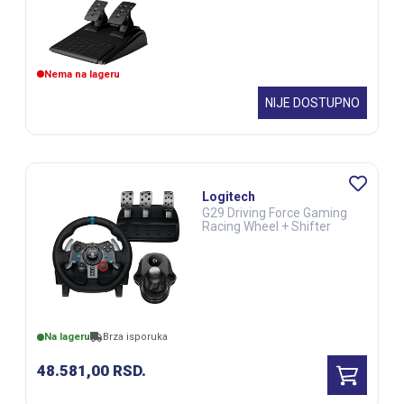
Nema na lageru
NIJE DOSTUPNO
Logitech
G29 Driving Force Gaming
Racing Wheel + Shifter
Na lageru
Brza isporuka
48.581,00
RSD.