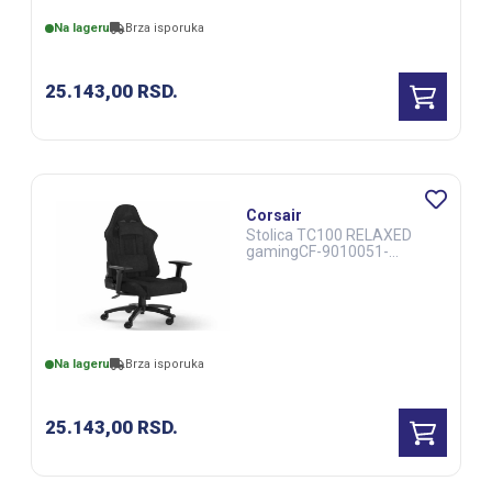
Na lageru
Brza isporuka
25.143,00
RSD.
Corsair
Stolica TC100 RELAXED
gamingCF-9010051-
WWcrna
Na lageru
Brza isporuka
25.143,00
RSD.