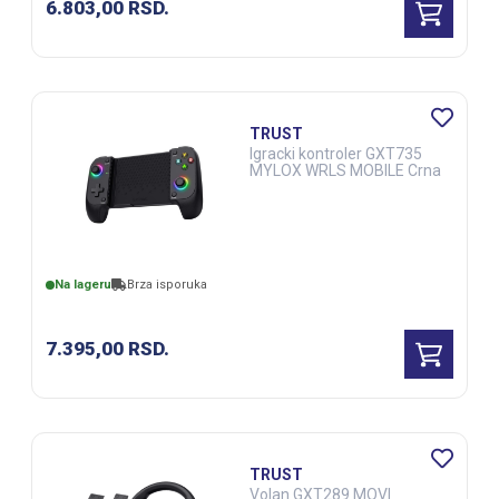
6.803,00
RSD.
TRUST
Igracki kontroler GXT735
MYLOX WRLS MOBILE Crna
Na lageru
Brza isporuka
7.395,00
RSD.
TRUST
Volan GXT289 MOVI