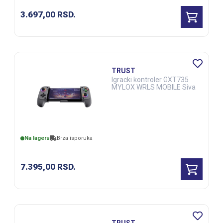
3.697,00
RSD.
TRUST
Igracki kontroler GXT735
MYLOX WRLS MOBILE Siva
Na lageru
Brza isporuka
7.395,00
RSD.