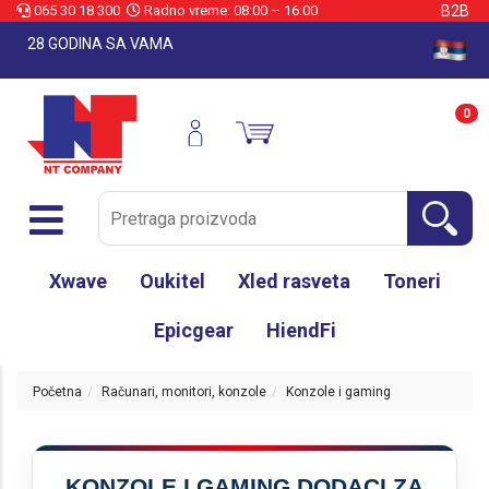
065 30 18 300
Radno vreme: 08:00 – 16:00
B2B
28 GODINA SA VAMA
0
Xwave
Oukitel
Xled rasveta
Toneri
Epicgear
HiendFi
Početna
Računari, monitori, konzole
Konzole i gaming
KONZOLE I GAMING DODACI ZA