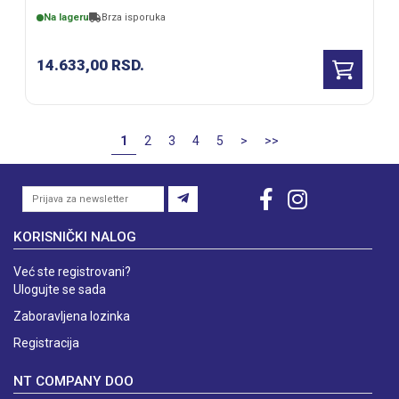
Na lageru
Brza isporuka
14.633,00
RSD.
1
2
3
4
5
>
>>
KORISNIČKI NALOG
Već ste registrovani?
Ulogujte se sada
Zaboravljena lozinka
Registracija
NT COMPANY DOO