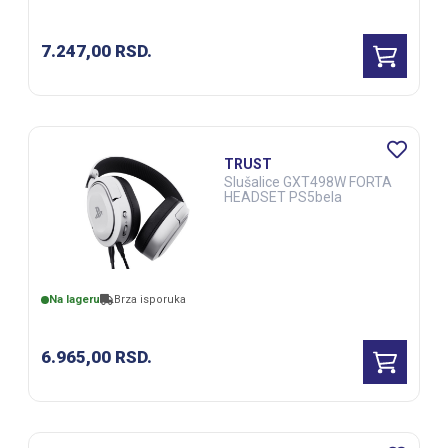
7.247,00
RSD.
TRUST
Slušalice GXT498W FORTA
HEADSET PS5bela
Na lageru
Brza isporuka
6.965,00
RSD.