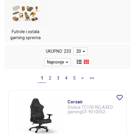
Futrole i ostala
gaming oprema
UKUPNO: 233
20
Najnovije
1
2
3
4
5
>
>>
Corsair
Stolica TC100 RELAXED
gamingCF-9010052-
WWcrno-siva