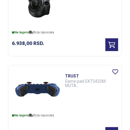
Na lageru
Brza isporuka
6.938,00
RSD.
TRUST
Game pad GXT542SM
MUTA
Supermanbežicnicrna
Na lageru
Brza isporuka