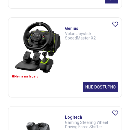
Genius
Volan Joystick
SpeedMaster X2
Nema na lageru
NIJE DOSTUPNO
Logitech
Gaming Steering Wheel
Driving Force Shifter