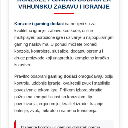
VRHUNSKU ZABAVU I IGRANJE
Konzole i gaming dodaci
namenjeni su za
kvalitetno igranje, zabavu kod kuće, online
multiplayer, porodične igre i uživanje u najpopularnijim
gaming naslovima. U ponudi možete pronaći
konzole, kontrolere, slušalice, dodatnu opremu i
druge proizvode koji unapređuju kompletno igračko
iskustvo.
Pravilno odabrani
gaming dodaci
omogućavaju bolju
kontrolu, udobnije igranje, kvalitetniji zvuk i stabilnije
povezivanje tokom igre. Prilikom izbora obratite
pažnju na kompatibilnost sa konzolom, tip
povezivanja, ergonomiju, kvalitet izrade, trajanje
baterije, zvuk, mikrofon i namenu korišćenja.
Izaberite konzolu ili gaming dodatak prema