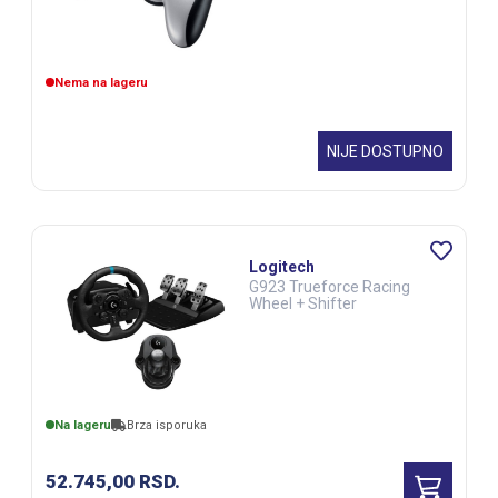
Nema na lageru
NIJE DOSTUPNO
Logitech
G923 Trueforce Racing
Wheel + Shifter
Na lageru
Brza isporuka
52.745,00
RSD.