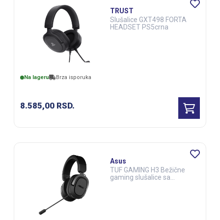
TRUST
Slušalice GXT498 FORTA
HEADSET PS5crna
Na lageru
Brza isporuka
8.585,00
RSD.
Asus
TUF GAMING H3 Bežične
gaming slušalice sa
mikrofonom (ZVU02631)