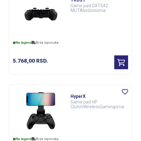
TRUST
Game pad GXT542
MUTAbežicnicrna
Na lageru
Brza isporuka
5.768,00
RSD.
HyperX
Game pad HP
ClutchWirelessGamingcrna
Na lageru
Brza isporuka