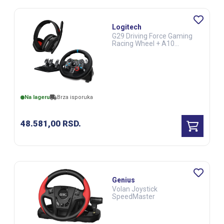
Logitech
G29 Driving Force Gaming
Racing Wheel + A10
Headset
Na lageru
Brza isporuka
48.581,00
RSD.
Genius
Volan Joystick
SpeedMaster