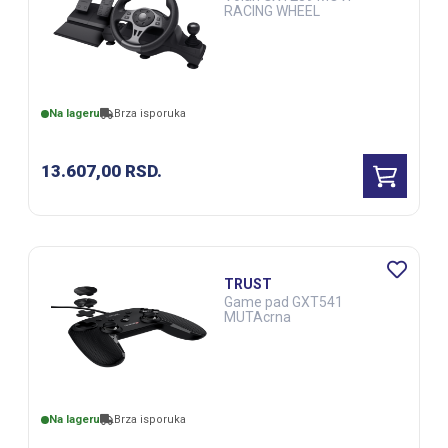
RACING WHEEL
Na lageru
Brza isporuka
13.607,00
RSD.
TRUST
Game pad GXT541
MUTAcrna
Na lageru
Brza isporuka