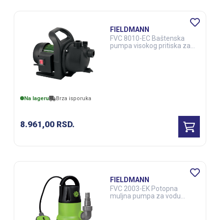
FIELDMANN
FVC 8010-EC Baštenska
pumpa visokog pritiska za
vodu (ALA00044)
Na lageru
Brza isporuka
8.961,00
RSD.
FIELDMANN
FVC 2003-EK Potopna
muljna pumpa za vodu
(ALA00050)