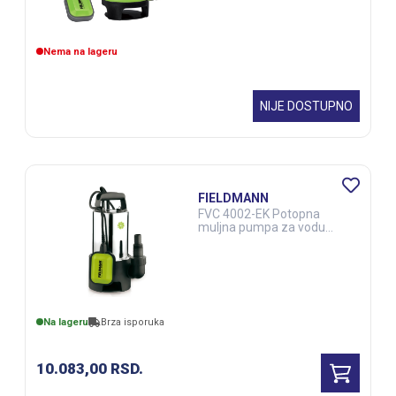
Nema na lageru
NIJE DOSTUPNO
FIELDMANN
FVC 4002-EK Potopna
muljna pumpa za vodu
(ALA00047)
Na lageru
Brza isporuka
10.083,00
RSD.