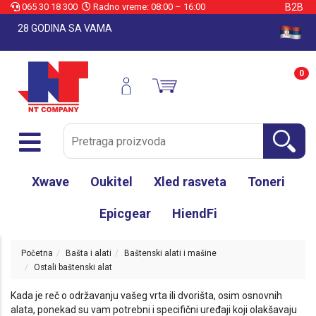
065 30 18 300
Radno vreme: 08:00 – 16:00
B2B
28 GODINA SA VAMA
0
Xwave
Oukitel
Xled rasveta
Toneri
Epicgear
HiendFi
Početna
Bašta i alati
Baštenski alati i mašine
Ostali baštenski alat
Kada je reč o održavanju vašeg vrta ili dvorišta, osim osnovnih
alata, ponekad su vam potrebni i specifični uređaji koji olakšavaju