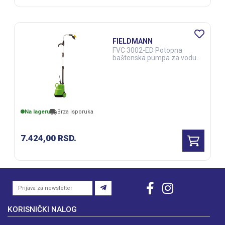
FIELDMANN
FVC 3002-ED Potopna
baštenska pumpa za vodu
(ALA00049)
Na lageru
Brza isporuka
7.424,00
RSD.
KORISNIČKI NALOG