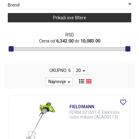
Brend
Prikaži sve filtere
RSD
Cena od
6,342.00
do
10,083.00
UKUPNO: 6
20
Najnovije
FIELDMANN
FDRM 201601-E Električni
ručni mikser (ALA00113)