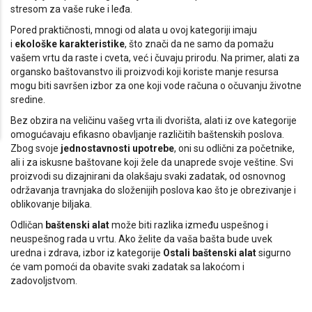
stresom za vaše ruke i leđa.
Pored praktičnosti, mnogi od alata u ovoj kategoriji imaju
i
ekološke karakteristike
, što znači da ne samo da pomažu
vašem vrtu da raste i cveta, već i čuvaju prirodu. Na primer, alati za
organsko baštovanstvo ili proizvodi koji koriste manje resursa
mogu biti savršen izbor za one koji vode računa o očuvanju životne
sredine.
Bez obzira na veličinu vašeg vrta ili dvorišta, alati iz ove kategorije
omogućavaju efikasno obavljanje različitih baštenskih poslova.
Zbog svoje
jednostavnosti upotrebe
, oni su odlični za početnike,
ali i za iskusne baštovane koji žele da unaprede svoje veštine. Svi
proizvodi su dizajnirani da olakšaju svaki zadatak, od osnovnog
održavanja travnjaka do složenijih poslova kao što je obrezivanje i
oblikovanje biljaka.
Odličan
baštenski alat
može biti razlika između uspešnog i
neuspešnog rada u vrtu. Ako želite da vaša bašta bude uvek
uredna i zdrava, izbor iz kategorije
Ostali baštenski alat
sigurno
će vam pomoći da obavite svaki zadatak sa lakoćom i
zadovoljstvom.