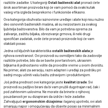
različite zadatke. U kategoriji
Ostali baštenski alat
pronaći ćete
širok asortiman proizvoda koji će vam pomoći da svaki kutak
vašeg vrta izgleda besprekorno i funkcioniše efikasno.
Ova kategorija obuhvata raznovrsne uređaje i alate koji nisu nužno
deo osnovnih baštenskih mašina, ali su neizostavni za svakog
ljubitelja baštovanstva. Bilo da vam je potrebna oprema za
zalivanje, zaštitu biljaka, obrezivanje grmova, ili neki drugi
specifičan zadatak, ovde ćete pronaći proizvode koji će vam
olakšati posao.
Jedna od ključnih karakteristika
ostalih baštenskih alata
je
njihova svestranost. Ovi proizvodi su osmišljeni tako da zadovolje
različite potrebe, bilo da se bavite povrtarstvom, ukrasnim
biljkama ili jednostavno volite da provodite vreme u svom dvorištu.
Na primer, alati za aeraciju, razni adapteri i uređaji za podršku pri
sadnji mogu učiniti vašu baštu zdravijom i produktivnijom.
Još jedna prednost ove kategorije jeste
kvalitet izrade
. Svi
proizvodi su pažljivo birani da bi vam pružili dugotrajan rad, čak i
pod zahtevnim uslovima. Ne morate da brinete o njihovoj
pouzdanosti jer su dizajnirani da izdrže i teže zadatke.
Zahvaljujući
ergonomskim dizajnima
i laganoj upotrebi, ovi alati
smanjuju napor i omogućavaju da obavite posao sa minimalnim