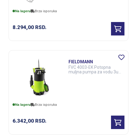
Na lageru
Brza isporuka
8.294,00
RSD.
FIELDMANN
FVC 4003-EK Potopna
muljna pumpa za vodu 3u1
(ALA00458)
Na lageru
Brza isporuka
6.342,00
RSD.