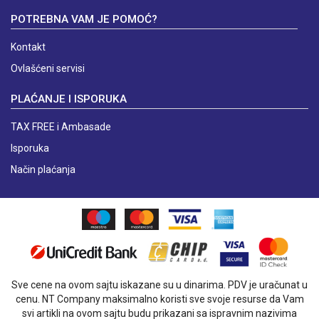
POTREBNA VAM JE POMOĆ?
Kontakt
Ovlašćeni servisi
PLAĆANJE I ISPORUKA
TAX FREE i Ambasade
Isporuka
Način plaćanja
Sve cene na ovom sajtu iskazane su u dinarima. PDV je uračunat u
cenu. NT Company maksimalno koristi sve svoje resurse da Vam
svi artikli na ovom sajtu budu prikazani sa ispravnim nazivima