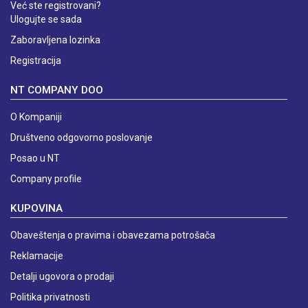
Već ste registrovani?
Ulogujte se sada
Zaboravljena lozinka
Registracija
NT COMPANY DOO
O Kompaniji
Društveno odgovorno poslovanje
Posao u NT
Company profile
KUPOVINA
Obaveštenja o pravima i obavezama potrošača
Reklamacije
Detalji ugovora o prodaji
Politika privatnosti