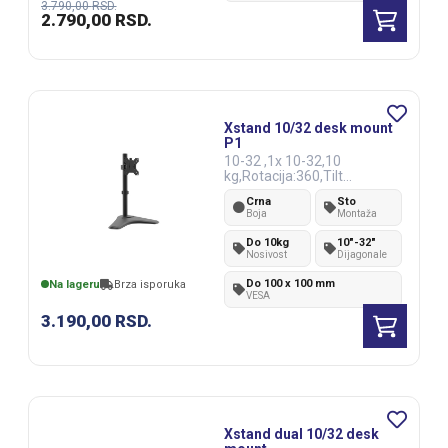
3.790,00
RSD.
2.790,00
RSD.
Xstand 10/32 desk mount
P1
10-32 ,1x 10-32,10
kg,Rotacija:360,Tilt
90,VESA100x100
Crna
Sto
Boja
Montaža
Do 10kg
10"-32"
Nosivost
Dijagonale
Do 100 x 100 mm
Na lageru
Brza isporuka
VESA
3.190,00
RSD.
Xstand dual 10/32 desk