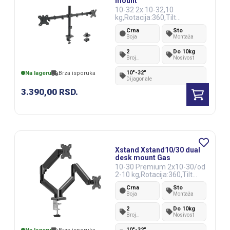
mount
10-32 2x 10-32,10
kg,Rotacija:360,Tilt
90,VESA100x100
Crna
Sto
Boja
Montaža
2
Do 10kg
Broj
Nosivost
monitora
10"-32"
Na lageru
Brza isporuka
Dijagonale
3.390,00
RSD.
Xstand Xstand10/30 dual
desk mount Gas
10-30 Premium 2x10-30/od
2-10 kg,Rotacija:360,Tilt
+90~-45°/VESA100x100/
Crna
Sto
Boja
Montaža
2
Do 10kg
Broj
Nosivost
monitora
10"-32"