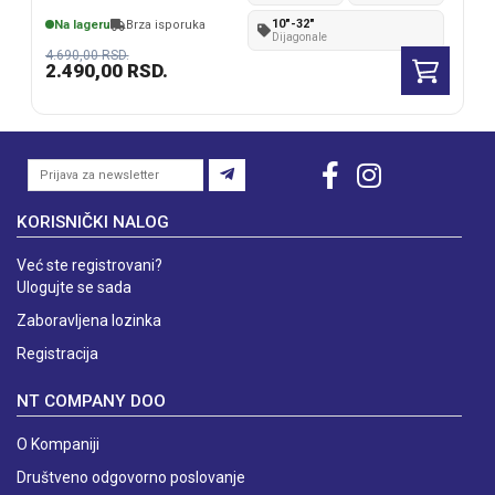
monitora
10"-32"
Na lageru
Brza isporuka
Dijagonale
4.690,00
RSD.
2.490,00
RSD.
KORISNIČKI NALOG
Već ste registrovani?
Ulogujte se sada
Zaboravljena lozinka
Registracija
NT COMPANY DOO
O Kompaniji
Društveno odgovorno poslovanje