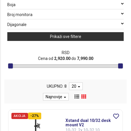
Boja
Broj monitora
Dijagonale
Prikaži sve filtere
RSD
Cena od
2,920.00
do
7,990.00
UKUPNO: 8
20
Najnovije
-27%
AKCIJA
Xstand dual 10/32 desk
mount V2
10-32 ,2x 10-32,10