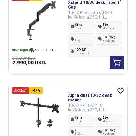
Xstand 10/30 desk mount
Gas
10-30 Premium od 2-10
kg,Rotacija:360,Tilt
+90~-45° VESA 100x100 /
Crna
Sto
Boja
Montaža
1
Do 10kg
Broj
Nosivost
monitora
10"-32"
Na lageru
Brza isporuka
Dijagonale
3.990,00
RSD.
2.990,00
RSD.
-47%
AKCIJA
Alpha dual 10/32 desk
mount
10-32 2x 10-32,10
kg,Rotacija:360,Tilt
90,VESA100x100
Crna
Sto
Boja
Montaža
2
Do 10kg
Broj
Nosivost