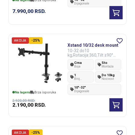
Na lageru
Brza isporuka
Dijagonale
7.990,00
RSD.
-25%
AKCIJA
Xstand 10/32 desk mount
10-32 do10
kg,Rotacija:360,Tilt ±90°
VESA100x100,Visina 41cm
Crna
Sto
Boja
Montaža
1
Do 10kg
Broj
Nosivost
monitora
10"-32"
Dijagonale
Na lageru
Brza isporuka
2.920,00
RSD.
2.190,00
RSD.
-25%
AKCIJA