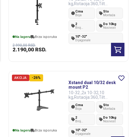
kg,Rotacija:360,Tilt
90,VESA100x100
Crna
Sto
Boja
Montaža
2
Do 10kg
Broj
Nosivost
monitora
10"-32"
Na lageru
Brza isporuka
Dijagonale
2.990,00
RSD.
2.190,00
RSD.
-26%
AKCIJA
Xstand dual 10/32 desk
mount P2
10-32 ,2x 10-32,10
kg,Rotacija:360,Tilt
90,VESA100x100
Crna
Sto
Boja
Montaža
2
Do 10kg
Broj
Nosivost
monitora
10"-32"
Na lageru
Brza isporuka
Dijagonale