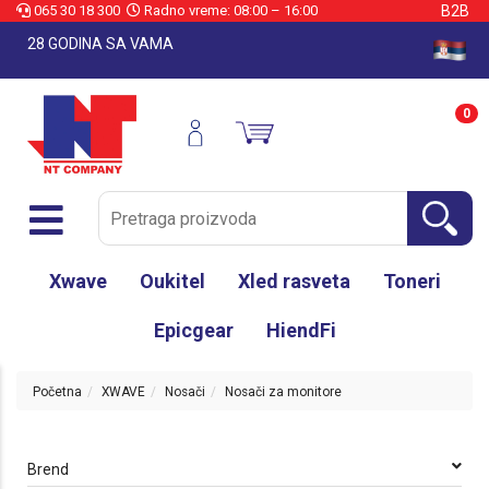
065 30 18 300
Radno vreme: 08:00 – 16:00
B2B
28 GODINA SA VAMA
0
Xwave
Oukitel
Xled rasveta
Toneri
Epicgear
HiendFi
Početna
XWAVE
Nosači
Nosači za monitore
Brend