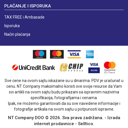
PLAĆANJE I ISPORUKA
TAX FREE i Ambasade
Isporuka
Način plaćanja
Sve cene na ovom sajtu iskazane su u dinarima. PDV je uračunat u
cenu. NT Company maksimalno koristi sve svoje resurse da Vam
svi artikli na ovom sajtu budu prikazani sa ispravnim nazivima
specifikacija, fotografijama i cenama.
Ipak, ne možemo garantovati da su sve navedene informacije i
fotografije artikala na ovom sajtu u potpunosti ispravne.
NT Company DOO © 2026. Sva prava zadržana. -
Izrada
internet prodavnice
-
Selltico.