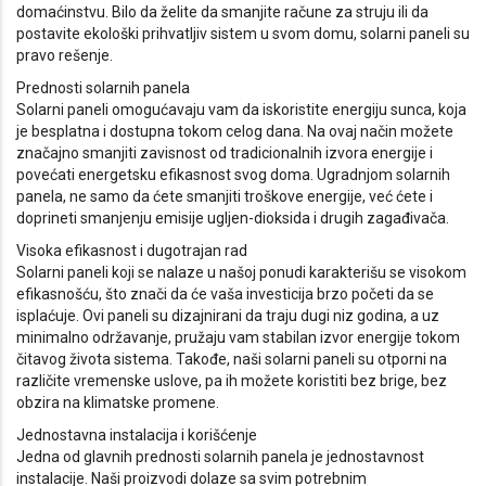
domaćinstvu. Bilo da želite da smanjite račune za struju ili da
postavite ekološki prihvatljiv sistem u svom domu, solarni paneli su
pravo rešenje.
Prednosti solarnih panela
Solarni paneli omogućavaju vam da iskoristite energiju sunca, koja
je besplatna i dostupna tokom celog dana. Na ovaj način možete
značajno smanjiti zavisnost od tradicionalnih izvora energije i
povećati energetsku efikasnost svog doma. Ugradnjom solarnih
panela, ne samo da ćete smanjiti troškove energije, već ćete i
doprineti smanjenju emisije ugljen-dioksida i drugih zagađivača.
Visoka efikasnost i dugotrajan rad
Solarni paneli koji se nalaze u našoj ponudi karakterišu se visokom
efikasnošću, što znači da će vaša investicija brzo početi da se
isplaćuje. Ovi paneli su dizajnirani da traju dugi niz godina, a uz
minimalno održavanje, pružaju vam stabilan izvor energije tokom
čitavog života sistema. Takođe, naši solarni paneli su otporni na
različite vremenske uslove, pa ih možete koristiti bez brige, bez
obzira na klimatske promene.
Jednostavna instalacija i korišćenje
Jedna od glavnih prednosti solarnih panela je jednostavnost
instalacije. Naši proizvodi dolaze sa svim potrebnim