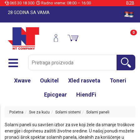
065 30 18 300
Radno vreme: 08:00 – 16:00
B2B
28 GODINA SA VAMA
0
Xwave
Oukitel
Xled rasveta
Toneri
Epicgear
HiendFi
Početna
Sve za kuću
Solarni sistemi
Solarni paneli
Solarni paneli su savršen izbor za sve koji žele da smanje troškove
energije i doprinesu zaštiti životne sredine. U našoj ponudi možete
pronaći širok spektar solarnih panela, idealnih za korišćenje u