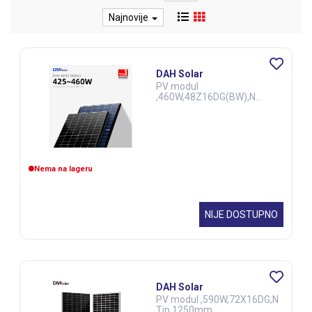
Najnovije
DAH Solar
PV modul
,460W,48Z16DG(BW),N
Tip,1000mm
Nema na lageru
NIJE DOSTUPNO
DAH Solar
PV modul ,590W,72X16DG,N
Tip,1250mm