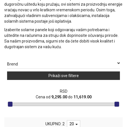
dugoročnu uštedu koju pružaju, ovi sistemi za proizvodnju energije
vraćaju novac u vrlo kratkom vremenskom periodu. Osim toga,
zahvaljujući vladinim subvencijama i olakšicama, instalacija
solarnih sistema postaje još isplativija.
Izaberite solarne panele koji odgovaraju vašim potrebama i
uštedite na računima za struju dok doprinosite očuvanju prirode.
Sa našim proizvodima, sigurni ste da ćete dobiti visok kvalitet i
dugotrajan sistem za vašu kuću.
Brend
Prikaži sve filtere
RSD
Cena od
9,295.00
do
11,619.00
UKUPNO: 2
20