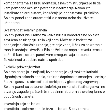
komponentama za brzu montažu, a naš tim stručnjaka je tu da
vam pomogne oko svih potrebnih informacija. Nakon što
instalirate solarni sistem, korišćenje je jednostavno i praktično.
Solarni paneli rade automatski, a vi samo treba da uživate u
uštedama.
Svestranost solarnih panela
Solarni paneli nisu samo za velike kuće ili komercijalne objekte –
savršeno se uklapaju u bilo koji dom. Možete ih koristiti za
napajanje električnih uređaja, grejanje vode, ili čak za pokretanje
manjih uređaja u dvorištu. Bilo da želite da napajate vašu terasu,
baštu ili kuću, solarni paneli vam omogućavaju potpunu
fleksibilnost u odabiru načina upotrebe.
Ekološki prihvatljiv izbor
Solarna energija je najčistiji izvor energije koji možete koristiti.
Ugradnjom solarnih panela, direktno doprinosite smanjenju emisije
štetnih gasova u atmosferu i borbi protiv globalnog zagrevanja.
Solarni paneli su potpuno ekološki, jer ne koriste fosilna goriva i ne
stvaraju zagađenje, što ih čini idealnim izborom za sve koji brinu o
budućnosti planete.
Investicija koja se isplati
Investicija u solarne panele brzo se isplati. S obzirom na