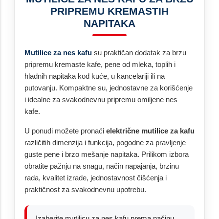
PRIPREMU KREMASTIH
NAPITAKA
Mutilice za nes kafu
su praktičan dodatak za brzu
pripremu kremaste kafe, pene od mleka, toplih i
hladnih napitaka kod kuće, u kancelariji ili na
putovanju. Kompaktne su, jednostavne za korišćenje
i idealne za svakodnevnu pripremu omiljene nes
kafe.
U ponudi možete pronaći
električne mutilice za kafu
različitih dimenzija i funkcija, pogodne za pravljenje
guste pene i brzo mešanje napitaka. Prilikom izbora
obratite pažnju na snagu, način napajanja, brzinu
rada, kvalitet izrade, jednostavnost čišćenja i
praktičnost za svakodnevnu upotrebu.
Izaberite mutilicu za nes kafu prema načinu