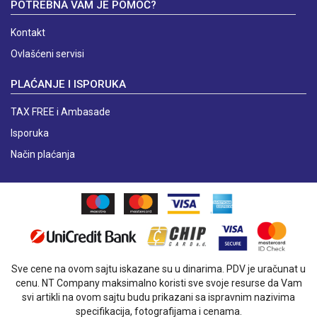
POTREBNA VAM JE POMOĆ?
Kontakt
Ovlašćeni servisi
PLAĆANJE I ISPORUKA
TAX FREE i Ambasade
Isporuka
Način plaćanja
Sve cene na ovom sajtu iskazane su u dinarima. PDV je uračunat u
cenu. NT Company maksimalno koristi sve svoje resurse da Vam
svi artikli na ovom sajtu budu prikazani sa ispravnim nazivima
specifikacija, fotografijama i cenama.