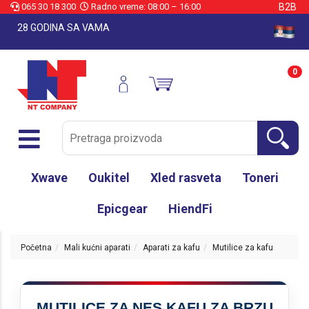
065 30 18 300
Radno vreme: 08:00 – 16:00
B2B
28 GODINA SA VAMA
0
Xwave
Oukitel
Xled rasveta
Toneri
Epicgear
HiendFi
Početna
Mali kućni aparati
Aparati za kafu
Mutilice za kafu
MUTILICE ZA NES KAFU ZA BRZU