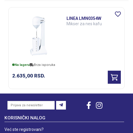
LINEA LMN0354W
Mikser za nes kafu
Na lageru
Brza isporuka
2.635,00
RSD.
KORISNIČKI NALOG
Već ste registrovani?