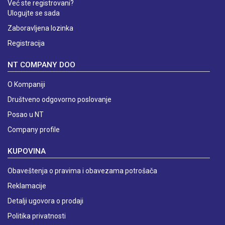
Već ste registrovani?
Ulogujte se sada
Zaboravljena lozinka
Registracija
NT COMPANY DOO
O Kompaniji
Društveno odgovorno poslovanje
Posao u NT
Company profile
KUPOVINA
Obaveštenja o pravima i obavezama potrošača
Reklamacije
Detalji ugovora o prodaji
Politika privatnosti