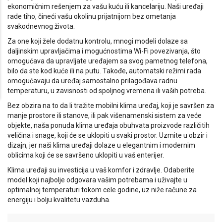
ekonomičnim rešenjem za vašu kuću ili kancelariju. Naši uređaji
rade tiho, čineći vašu okolinu prijatnijom bez ometanja
svakodnevnog života.
Za one koji žele dodatnu kontrolu, mnogi modeli dolaze sa
daljinskim upravljačima i mogućnostima Wi-Fi povezivanja, što
omogućava da upravljate uređajem sa svog pametnog telefona,
bilo da ste kod kuće ili na putu. Takođe, automatski režimi rada
omogućavaju da uređaj samostalno prilagođava radnu
temperaturu, u zavisnosti od spoljnog vremena ili vaših potreba.
Bez obzira na to da li tražite mobilni klima uređaj, koji je savršen za
manje prostore ili stanove, ili pak višenamenski sistem za veće
objekte, naša ponuda klima uređaja obuhvata proizvode različitih
veličina i snage, koji će se uklopiti u svaki prostor. Uzmite u obzir i
dizajn, jer naši klima uređaji dolaze u elegantnim i modernim
oblicima koji će se savršeno uklopiti u vaš enterijer.
Klima uređaji su investicija u vaš komfor i zdravlje. Odaberite
model koji najbolje odgovara vašim potrebama i uživajte u
optimalnoj temperaturi tokom cele godine, uz niže račune za
energiju i bolju kvalitetu vazduha.