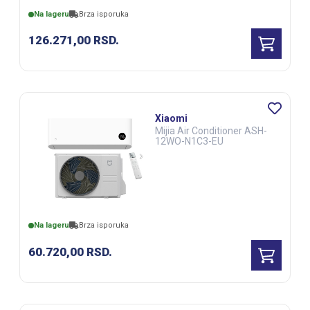
Na lageru
Brza isporuka
126.271,00
RSD.
Xiaomi
Mijia Air Conditioner ASH-
12WO-N1C3-EU
Na lageru
Brza isporuka
60.720,00
RSD.