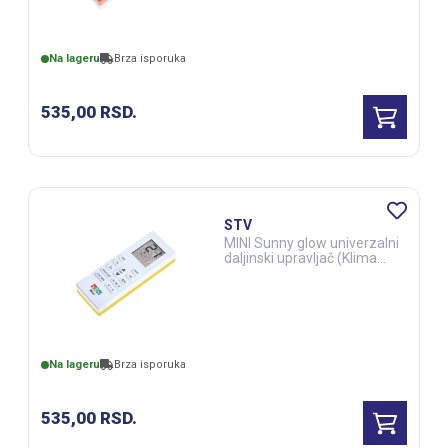
Na lageru
Brza isporuka
535,00
RSD.
STV
MINI Sunny glow univerzalni
daljinski upravljač (Klima
uređaji) (ELE03286)
Na lageru
Brza isporuka
535,00
RSD.