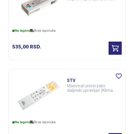
uređaji) (ELE03280)
Na lageru
Brza isporuka
535,00
RSD.
STV
Maestral univerzalni
daljinski upravljač (Klima
uređaji) (ELE03192)
Na lageru
Brza isporuka