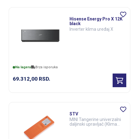
Hisense Energy Pro X 12K
black
Inverter klima uređaj X
Na lageru
Brza isporuka
69.312,00
RSD.
STV
MINI Tangerine univerzalni
daljinski upravljač (Klima
uređaji) (ELE03287)