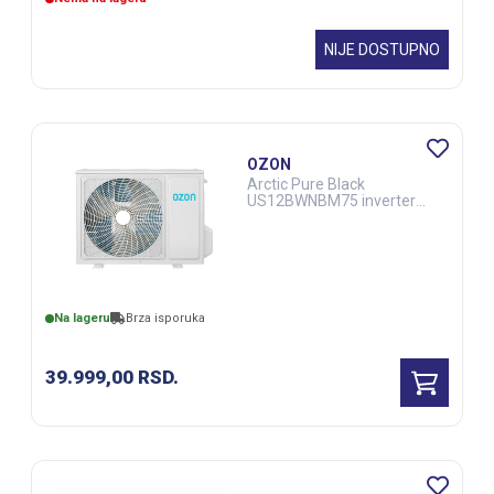
NIJE DOSTUPNO
OZON
Arctic Pure Black
US12BWNBM75 inverter
klima uređaj (ELE03198)
Na lageru
Brza isporuka
39.999,00
RSD.