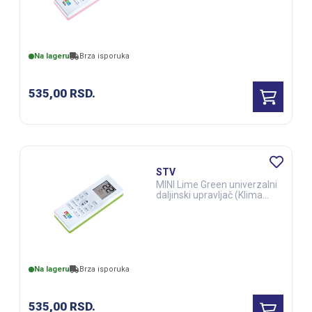
(ELE03283)
Na lageru
Brza isporuka
535,00
RSD.
STV
MINI Lime Green univerzalni
daljinski upravljač (Klima
uređaji) (ELE03282)
Na lageru
Brza isporuka
535,00
RSD.