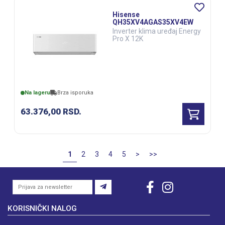
Hisense
QH35XV4AGAS35XV4EW
Inverter klima uređaj Energy
Pro X 12K
Na lageru
Brza isporuka
63.376,00
RSD.
1
2
3
4
5
>
>>
KORISNIČKI NALOG