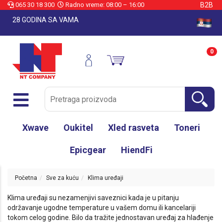
065 30 18 300
Radno vreme: 08:00 – 16:00
B2B
28 GODINA SA VAMA
0
Xwave
Oukitel
Xled rasveta
Toneri
Epicgear
HiendFi
Početna
Sve za kuću
Klima uređaji
Klima uređaji su nezamenjivi saveznici kada je u pitanju
održavanje ugodne temperature u vašem domu ili kancelariji
tokom celog godine. Bilo da tražite jednostavan uređaj za hlađenje