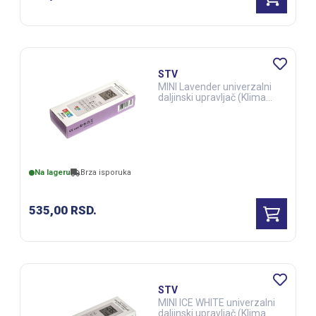
STV
MINI Lavender univerzalni
daljinski upravljač (Klima
uređaji) (ELE03281)
Na lageru
Brza isporuka
535,00
RSD.
STV
MINI ICE WHITE univerzalni
daljinski upravljač (Klima