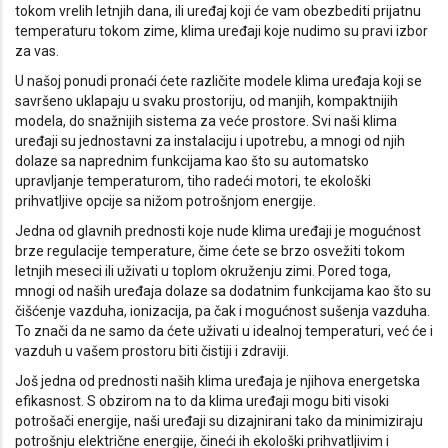
tokom vrelih letnjih dana, ili uređaj koji će vam obezbediti prijatnu
temperaturu tokom zime, klima uređaji koje nudimo su pravi izbor
za vas.
U našoj ponudi pronaći ćete različite modele klima uređaja koji se
savršeno uklapaju u svaku prostoriju, od manjih, kompaktnijih
modela, do snažnijih sistema za veće prostore. Svi naši klima
uređaji su jednostavni za instalaciju i upotrebu, a mnogi od njih
dolaze sa naprednim funkcijama kao što su automatsko
upravljanje temperaturom, tiho radeći motori, te ekološki
prihvatljive opcije sa nižom potrošnjom energije.
Jedna od glavnih prednosti koje nude klima uređaji je mogućnost
brze regulacije temperature, čime ćete se brzo osvežiti tokom
letnjih meseci ili uživati u toplom okruženju zimi. Pored toga,
mnogi od naših uređaja dolaze sa dodatnim funkcijama kao što su
čišćenje vazduha, ionizacija, pa čak i mogućnost sušenja vazduha.
To znači da ne samo da ćete uživati u idealnoj temperaturi, već će i
vazduh u vašem prostoru biti čistiji i zdraviji.
Još jedna od prednosti naših klima uređaja je njihova energetska
efikasnost. S obzirom na to da klima uređaji mogu biti visoki
potrošači energije, naši uređaji su dizajnirani tako da minimiziraju
potrošnju električne energije, čineći ih ekološki prihvatljivim i