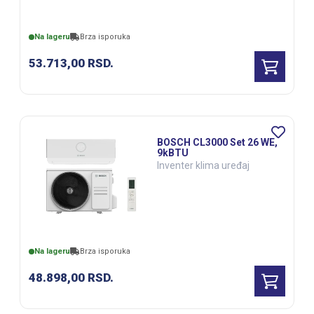
Na lageru
Brza isporuka
53.713,00
RSD.
BOSCH CL3000 Set 26 WE,
9kBTU
Inventer klima uređaj
Na lageru
Brza isporuka
48.898,00
RSD.