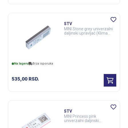
STV
MINI Stone grey univerzalni
daljinski upravljač (Klima
uređaji) (ELE03285)
Na lageru
Brza isporuka
535,00
RSD.
STV
MINI Princess pink
univerzalni daljinski
upravljač (Klima uređaji)