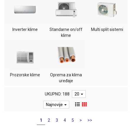
Inverter klime
Standarne on/off
Multi split sistemi
klime
Prozorske klime
Oprema za klima
uređaje
UKUPNO: 188
20
Najnovije
1
2
3
4
5
>
>>