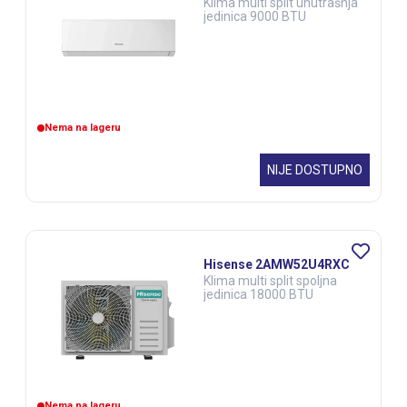
Klima multi split unutrašnja
jedinica 9000 BTU
Nema na lageru
NIJE DOSTUPNO
Hisense 2AMW52U4RXC
Klima multi split spoljna
jedinica 18000 BTU
Nema na lageru