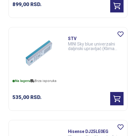
899,00
RSD.
STV
MINI Sky blue univerzalni
daljinski upravljač (Klima
uređaji) (ELE03284)
Na lageru
Brza isporuka
535,00
RSD.
Hisense DJ25LE0EG