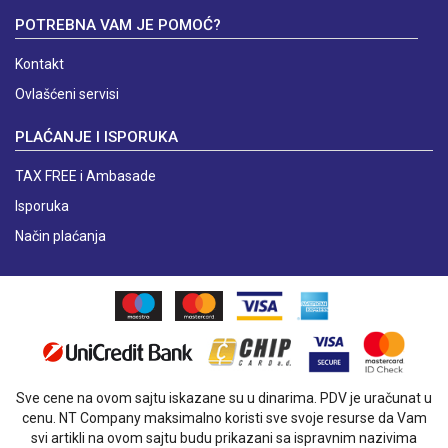
POTREBNA VAM JE POMOĆ?
Kontakt
Ovlašćeni servisi
PLAĆANJE I ISPORUKA
TAX FREE i Ambasade
Isporuka
Način plaćanja
Sve cene na ovom sajtu iskazane su u dinarima. PDV je uračunat u
cenu. NT Company maksimalno koristi sve svoje resurse da Vam
svi artikli na ovom sajtu budu prikazani sa ispravnim nazivima