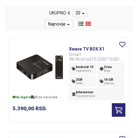
UKUPNO: 6
20
Najnovije
Xwave TV BOX X1
Smart
4K/Android10/2GB/16GB/Q
uadCore/HDMi/RJ45/Wifi/U
Android 10
Crna
SB/AUX/2xUSB
Operativni
Boja
sistem
2GB
16 GB
RAM
Interna
memorija
memorija
Allwienner
Tip procesora
Na lageru
Brza isporuka
5.390,00
RSD.