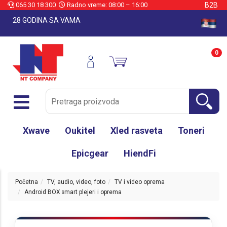
065 30 18 300
Radno vreme: 08:00 – 16:00
B2B
28 GODINA SA VAMA
0
Xwave
Oukitel
Xled rasveta
Toneri
Epicgear
HiendFi
Početna
TV, audio, video, foto
TV i video oprema
Android BOX smart plejeri i oprema