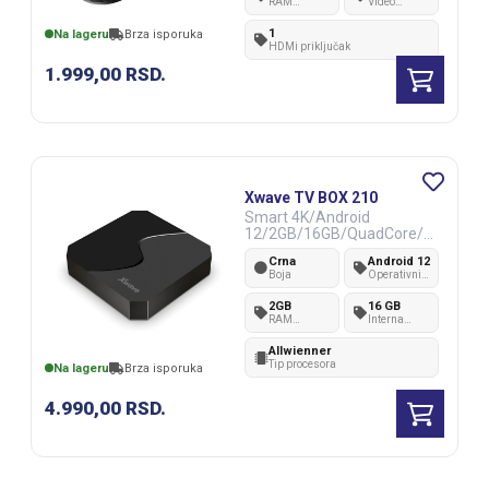
RAM
Video
memorija
rezolucija
1
Na lageru
Brza isporuka
HDMi priključak
1.999,00
RSD.
Xwave TV BOX 210
Smart 4K/Android
12/2GB/16GB/QuadCore/H
DMi/RJ45/Wifi/BT/2xUSB/
Crna
Android 12
SD card
Boja
Operativni
sistem
2GB
16 GB
RAM
Interna
memorija
memorija
Allwienner
Tip procesora
Na lageru
Brza isporuka
4.990,00
RSD.