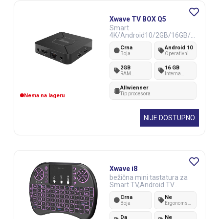
Xwave TV BOX Q5
Smart
4K/Android10/2GB/16GB/Q
uadCore/HDMi/RJ45/Wifi/U
Crna
Android 10
SB/AUX/2xUSB
Boja
Operativni
sistem
2GB
16 GB
RAM
Interna
memorija
memorija
Allwienner
Tip procesora
Nema na lageru
NIJE DOSTUPNO
Xwave i8
bežična mini tastatura za
Smart TV,Android TV
Box,PC,PS3,Xbox/miniUSB
Crna
Ne
Boja
Ergonomski
raspored
tastera
Da
Ne