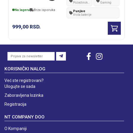
Pozadinsko
Gaming
osvetljenje
Na lageru
Brza isporuka
Punjive
Vrsta baterije
999,00
RSD.
KORISNIČKI NALOG
Već ste registrovani?
Ulogujte se sada
Zaboravljena lozinka
Registracija
NT COMPANY DOO
O Kompaniji