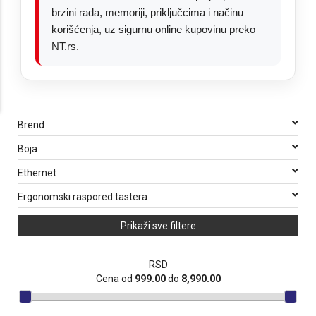
brzini rada, memoriji, priključcima i načinu
korišćenja, uz sigurnu online kupovinu preko
NT.rs.
Brend
Boja
Ethernet
Ergonomski raspored tastera
Prikaži sve filtere
RSD
Cena od
999.00
do
8,990.00