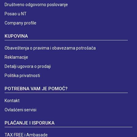
Društveno odgovorno poslovanje
Posao u NT
Company profile
KUPOVINA
Obaveštenja o pravima i obavezama potrošača
Reklamacije
Detalji ugovora o prodaji
Politika privatnosti
POTREBNA VAM JE POMOĆ?
Kontakt
Ovlašćeni servisi
PLAĆANJE I ISPORUKA
TAX FREE i Ambasade