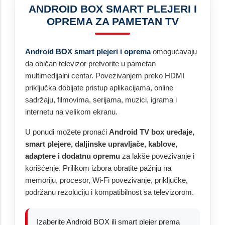
ANDROID BOX SMART PLEJERI I
OPREMA ZA PAMETAN TV
Android BOX smart plejeri i oprema
omogućavaju
da običan televizor pretvorite u pametan
multimedijalni centar. Povezivanjem preko HDMI
priključka dobijate pristup aplikacijama, online
sadržaju, filmovima, serijama, muzici, igrama i
internetu na velikom ekranu.
U ponudi možete pronaći
Android TV box uređaje,
smart plejere, daljinske upravljače, kablove,
adaptere i dodatnu opremu
za lakše povezivanje i
korišćenje. Prilikom izbora obratite pažnju na
memoriju, procesor, Wi-Fi povezivanje, priključke,
podržanu rezoluciju i kompatibilnost sa televizorom.
Izaberite Android BOX ili smart plejer prema