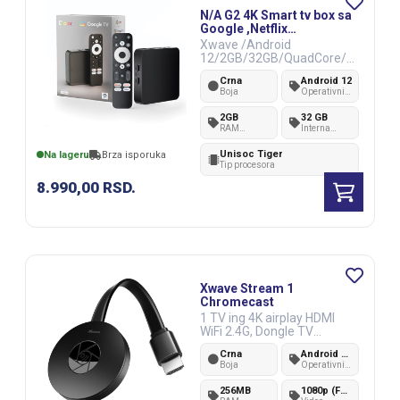
N/A G2 4K Smart tv box sa
Google ,Netflix
sertifikatom
Xwave /Android
12/2GB/32GB/QuadCore/H
DMi/RJ45/Wif
Crna
Android 12
Boja
Operativni
sistem
2GB
32 GB
RAM
Interna
memorija
memorija
Unisoc Tiger
Na lageru
Brza isporuka
Tip procesora
8.990,00
RSD.
Xwave Stream 1
Chromecast
1 TV ing 4K airplay HDMI
WiFi 2.4G, Dongle TV
adapter, 1080P
Crna
Android OS
Boja
Operativni
sistem
256MB
1080p (FullHD)