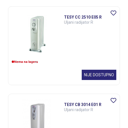
TESY CC 2510 E05 R
Uljani radijator R
Nema na lageru
NIJE DOSTUPNO
TESY CB 3014 E01 R
Uljani radijator R