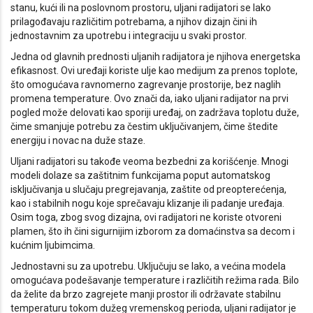
stanu, kući ili na poslovnom prostoru, uljani radijatori se lako
prilagođavaju različitim potrebama, a njihov dizajn čini ih
jednostavnim za upotrebu i integraciju u svaki prostor.
Jedna od glavnih prednosti uljanih radijatora je njihova energetska
efikasnost. Ovi uređaji koriste ulje kao medijum za prenos toplote,
što omogućava ravnomerno zagrevanje prostorije, bez naglih
promena temperature. Ovo znači da, iako uljani radijator na prvi
pogled može delovati kao sporiji uređaj, on zadržava toplotu duže,
čime smanjuje potrebu za čestim uključivanjem, čime štedite
energiju i novac na duže staze.
Uljani radijatori su takođe veoma bezbedni za korišćenje. Mnogi
modeli dolaze sa zaštitnim funkcijama poput automatskog
isključivanja u slučaju pregrejavanja, zaštite od preopterećenja,
kao i stabilnih nogu koje sprečavaju klizanje ili padanje uređaja.
Osim toga, zbog svog dizajna, ovi radijatori ne koriste otvoreni
plamen, što ih čini sigurnijim izborom za domaćinstva sa decom i
kućnim ljubimcima.
Jednostavni su za upotrebu. Uključuju se lako, a većina modela
omogućava podešavanje temperature i različitih režima rada. Bilo
da želite da brzo zagrejete manji prostor ili održavate stabilnu
temperaturu tokom dužeg vremenskog perioda, uljani radijator je