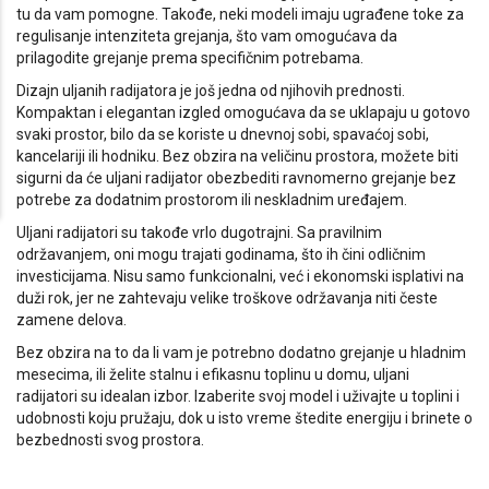
tu da vam pomogne. Takođe, neki modeli imaju ugrađene toke za
regulisanje intenziteta grejanja, što vam omogućava da
prilagodite grejanje prema specifičnim potrebama.
Dizajn uljanih radijatora je još jedna od njihovih prednosti.
Kompaktan i elegantan izgled omogućava da se uklapaju u gotovo
svaki prostor, bilo da se koriste u dnevnoj sobi, spavaćoj sobi,
kancelariji ili hodniku. Bez obzira na veličinu prostora, možete biti
sigurni da će uljani radijator obezbediti ravnomerno grejanje bez
potrebe za dodatnim prostorom ili neskladnim uređajem.
Uljani radijatori su takođe vrlo dugotrajni. Sa pravilnim
održavanjem, oni mogu trajati godinama, što ih čini odličnim
investicijama. Nisu samo funkcionalni, već i ekonomski isplativi na
duži rok, jer ne zahtevaju velike troškove održavanja niti česte
zamene delova.
Bez obzira na to da li vam je potrebno dodatno grejanje u hladnim
mesecima, ili želite stalnu i efikasnu toplinu u domu, uljani
radijatori su idealan izbor. Izaberite svoj model i uživajte u toplini i
udobnosti koju pružaju, dok u isto vreme štedite energiju i brinete o
bezbednosti svog prostora.