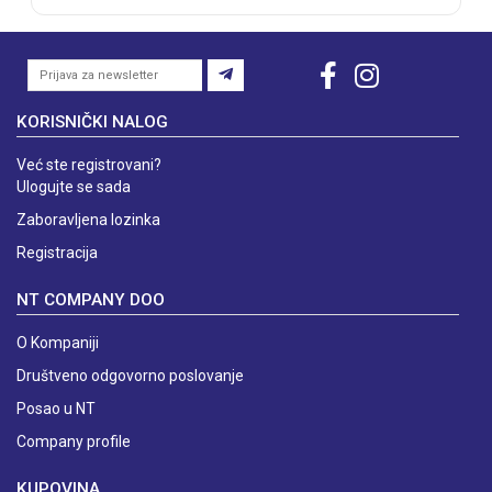
KORISNIČKI NALOG
Već ste registrovani?
Ulogujte se sada
Zaboravljena lozinka
Registracija
NT COMPANY DOO
O Kompaniji
Društveno odgovorno poslovanje
Posao u NT
Company profile
KUPOVINA