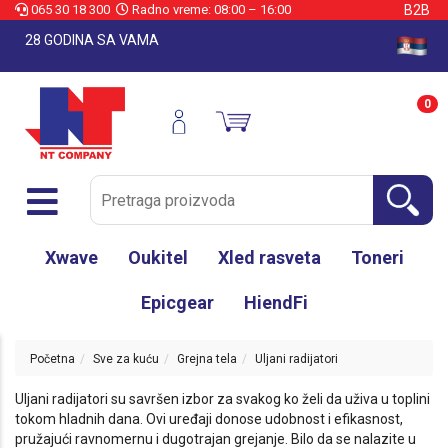
065 30 18 300
Radno vreme: 08:00 – 16:00
B2B
28 GODINA SA VAMA
0
Xwave
Oukitel
Xled rasveta
Toneri
Epicgear
HiendFi
Početna
Sve za kuću
Grejna tela
Uljani radijatori
Uljani radijatori su savršen izbor za svakog ko želi da uživa u toplini
tokom hladnih dana. Ovi uređaji donose udobnost i efikasnost,
pružajući ravnomernu i dugotrajan grejanje. Bilo da se nalazite u