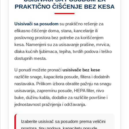
PRAKTIČNO ČIŠĆENJE BEZ KESA
Usisivači sa posudom
su praktično rešenje za
efikasno čišćenje doma, stana, kancelarije ili
poslovnog prostora bez potrebe za korišćenjem
kesa. Namenjeni su za usisavanje prašine, mrvica,
dlaka kućnih ljubimaca, tepiha, tvrdih podova i teško
dostupnih mesta.
U ponudi možete pronaći
usisivače bez kese
različite snage, kapaciteta posude, filtera i dodatnih
nastavaka. Prilikom izbora obratite pažnju na snagu
usisavanja, zapreminu posude, HEPA filter, nivo
buke, dužinu kabla, dodatke za različite površine i
jednostavnost pražnjenja i održavanja.
Izaberite usisivač sa posudom prema veličini
prostora, tipu podova, kapacitetu posude,