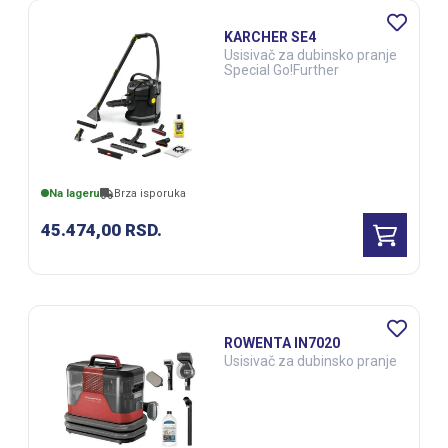
KARCHER SE4
Usisivač za dubinsko pranje
Special Go!Further
Na lageru
Brza isporuka
45.474,00
RSD.
ROWENTA IN7020
Usisivač za dubinsko pranje