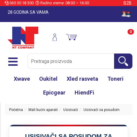
065 30 18 300
Radno vreme: 08:00 – 16:00
B2B
28 GODINA SA VAMA
0
Xwave
Oukitel
Xled rasveta
Toneri
Epicgear
HiendFi
Početna
Mali kućni aparati
Usisivači
Usisivači sa posudom
USISIVAČI SA POSUDOM ZA