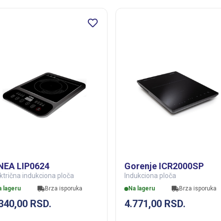
NEA LIP0624
Gorenje ICR2000SP
ktrična indukciona ploča
Indukciona ploča
a lageru
Brza isporuka
Na lageru
Brza isporuka
.340,00
RSD.
4.771,00
RSD.