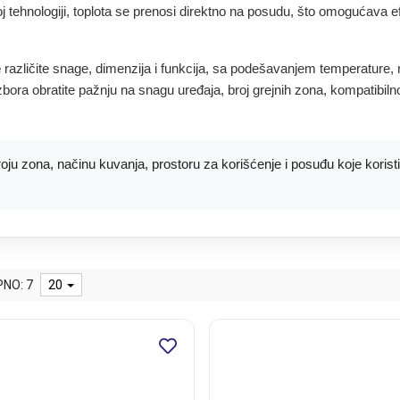
 tehnologiji, toplota se prenosi direktno na posudu, što omogućava ef
e
različite snage, dimenzija i funkcija, sa podešavanjem temperature,
zbora obratite pažnju na snagu uređaja, broj grejnih zona, kompatibil
roju zona, načinu kuvanja, prostoru za korišćenje i posuđu koje korist
NO: 7
20