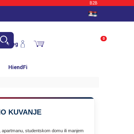
B2B
0
Nalog
HiendFi
NO KUVANJE
ci, apartmanu, studentskom domu ili manjem