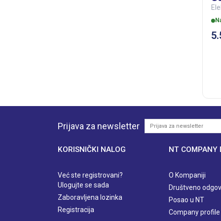
Ele
N
5
Prijava za newsletter
KORISNIČKI NALOG
NT COMPANY
Već ste registrovani?
O Kompaniji
Ulogujte se sada
Društveno odgov
Zaboravljena lozinka
Posao u NT
Registracija
Company profile