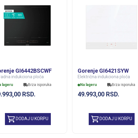
renje GI6442BSCWF
Gorenje GI6421SYW
radna indukciona ploča
Električna indukciona ploča
a lageru
Brza isporuka
Na lageru
Brza isporuka
9.993,00
RSD.
49.993,00
RSD.
DODAJ U KORPU
DODAJ U KORPU