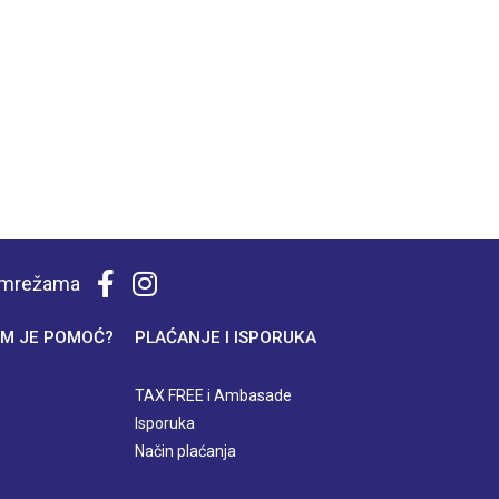
m mrežama
M JE POMOĆ?
PLAĆANJE I ISPORUKA
TAX FREE i Ambasade
Isporuka
Način plaćanja