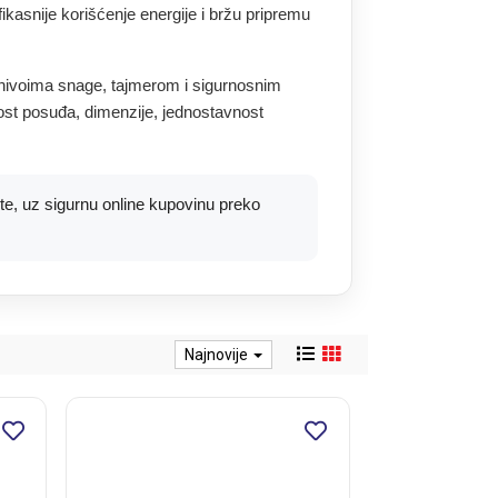
ikasnije korišćenje energije i bržu pripremu
 nivoima snage, tajmerom i sigurnosnim
nost posuđa, dimenzije, jednostavnost
ite, uz sigurnu online kupovinu preko
Najnovije