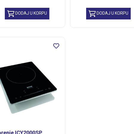
DODAJ U KORPU
DODAJ U KORPU
renje ICY2000SP