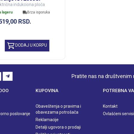
ktrična indukciona ploča
a lageru
Brza isporuka
.519,00
RSD.
DODAJ U KORPU
Pratite nas na društveni
 DOO
KUPOVINA
POTREBNA VA
Obaveštenja o pravima i
Kontakt
obavezama potrošača
orno poslovanje
Ovlašćeni servisi
Reklamacije
Detalji ugovora o prodaji