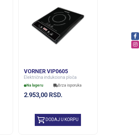
VORNER VIP0605
Električna indukciona ploča
Na lageru
Brza isporuka
2.953,00
RSD.
DODAJ U KORPU