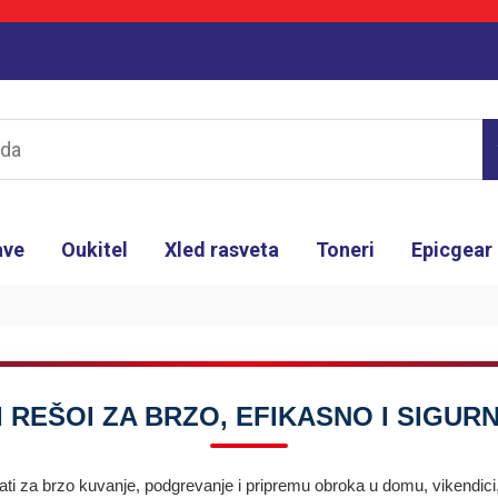
ave
Oukitel
Xled rasveta
Toneri
Epicgear
I REŠOI ZA BRZO, EFIKASNO I SIGUR
rati za brzo kuvanje, podgrevanje i pripremu obroka u domu, vikendi