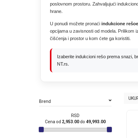
poslovnom prostoru. Zahvaljujući indukcionoj
hrane.
U ponudi možete pronaći
indukcione rešo
opcijama u zavisnosti od modela. Prilikom i
čišćenja i prostor u kom ćete ga koristiti.
Izaberite indukcioni rešo prema snazi, b
NT.rs.
UKUP
Brend
RSD
Cena od
2,953.00
do
49,993.00