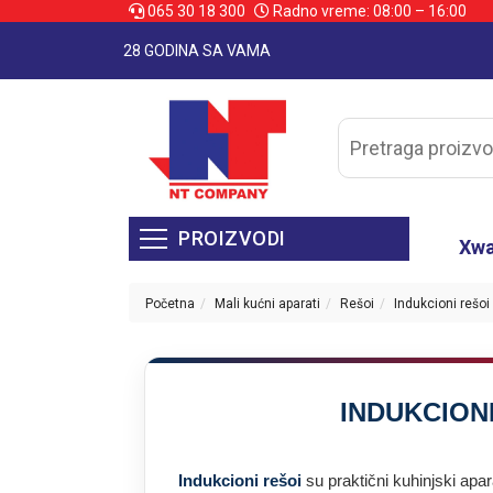
065 30 18 300
Radno vreme: 08:00 – 16:00
28 GODINA SA VAMA
PROIZVODI
Xw
Početna
Mali kućni aparati
Rešoi
Indukcioni rešoi
INDUKCION
Indukcioni rešoi
su praktični kuhinjski apa