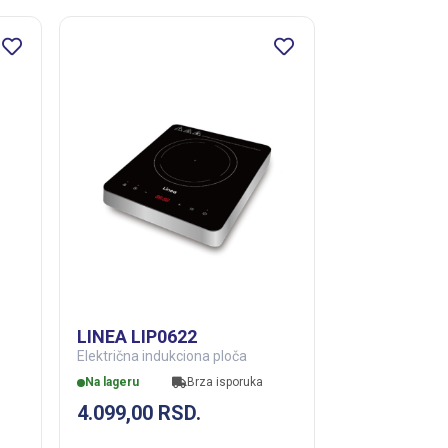
LINEA LIP0622
Električna indukciona ploča
Na lageru
Brza isporuka
4.099,00
RSD.