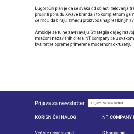
Dugoročni plan je da se svaka od oblasti delovanja t
proširiti ponudu Xwave branda, i to kompletnom gamom 
će moći da biraju između proizvoda najprestižnijih sv
Ambicije se tu ne završavaju. Strategija daljeg razv
mrežom nezavisnih dilera. NT company će u svakom slu
kvalitetne opreme primerene modernom okruženju.
Prijava za newsletter
KORISNIČKI NALOG
NT COMPANY
Već ste registrovani?
O Kompaniji