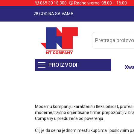
065 30 18 300
Radno vreme: 08:00 – 16:00
28 GODINA SA VAMA
PROIZVODI
Xw
Modernu kompaniju karakterišu fleksibilnost, profesi
moderne,tržišno orijentisane firme: prepoznatljivi b
Company u preduzeće od poverenja.
Cilj je da se na jednom mestu kupcima i poslovnim p