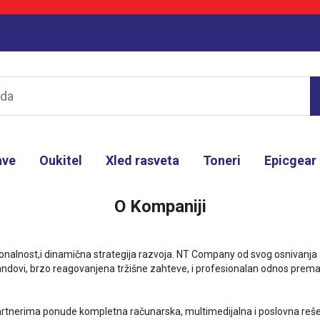
ave
Oukitel
Xled rasveta
Toneri
Epicgear
O Kompaniji
onalnost,i dinamična strategija razvoja. NT Company od svog osnivanja 
randovi, brzo reagovanjena tržišne zahteve, i profesionalan odnos prem
artnerima ponude kompletna računarska, multimedijalna i poslovna reše