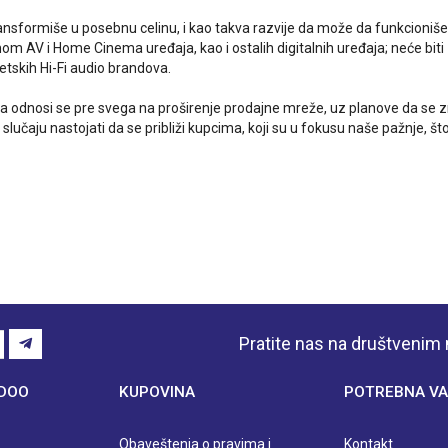
ransformiše u posebnu celinu, i kao takva razvije da može da funkcioni
AV i Home Cinema uređaja, kao i ostalih digitalnih uređaja; neće biti zab
etskih Hi-Fi audio brandova.
oja odnosi se pre svega na proširenje prodajne mreže, uz planove da se
čaju nastojati da se približi kupcima, koji su u fokusu naše pažnje, š
Pratite nas na društveni
 DOO
KUPOVINA
POTREBNA VA
Obaveštenja o pravima i
Kontakt