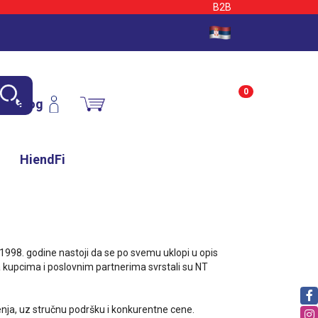
B2B
0
Nalog
HiendFi
1998. godine nastoji da se po svemu uklopi u opis
a kupcima i poslovnim partnerima svrstali su NT
nja, uz stručnu podršku i konkurentne cene.