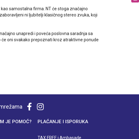
še kao samostalna firma. NT će stoga značajno
oravljeni ni ljubitelji klasičnog stereo zvuka, koji
 značajno unapredi i poveća poslovna saradnja sa
to će oni svakako prepoznati kroz atraktivne ponude
m mrežama
M JE POMOĆ?
PLAĆANJE I ISPORUKA
TAX FREE i Ambasade