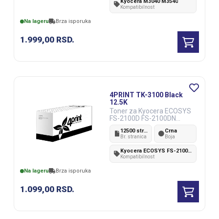
Kyocera M3040 M3540
Kompatibilnost
Na lageru
Brza isporuka
1.999,00
RSD.
4PRINT TK-3100 Black
12.5K
Toner za Kyocera ECOSYS
FS-2100D FS-2100DN
4100DN 4200DN 4300DN
12500 strana
Crna
M3040DN M3540DN
Br. stranica
Boja
Kyocera ECOSYS FS-2100D FS-2100DN 4100DN 4200DN 4300DN M3040DN M3540DN
Kompatibilnost
Na lageru
Brza isporuka
1.099,00
RSD.