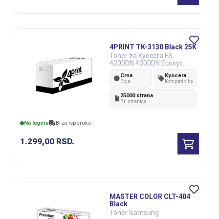
4PRINT TK-3130 Black 25K
Toner za Kyocera FS-
4200DN 4300DN Ecosys
M3040idn M3560idn
Crna
Kyocera FS-4200DN 4300DN Ecosys M3040idn M3560idn
Boja
Kompatibilnost
25000 strana
Br. stranica
Na lageru
Brza isporuka
1.299,00
RSD.
MASTER COLOR CLT-404
Black
Toner Samsung