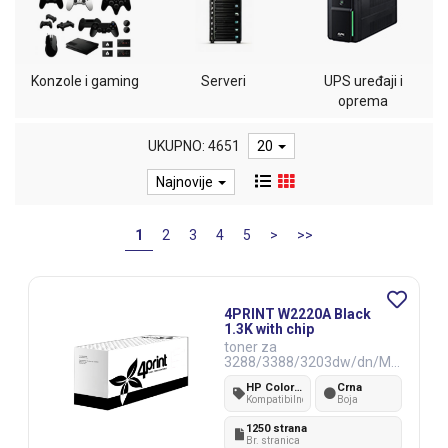
Konzole i gaming
Serveri
UPS uređaji i
oprema
UKUPNO: 4651
20
Najnovije
1
2
3
4
5
>
>>
4PRINT W2220A Black
1.3K with chip
toner za
3288/3388/3203dw/dn/MF
P3303sdw/fdw/fdn
HP Color Laser 3288/3388/3203dw/dn/MFP3303sdw/fdw/fdn
Crna
Kompatibilnost
Boja
1250 strana
Br. stranica