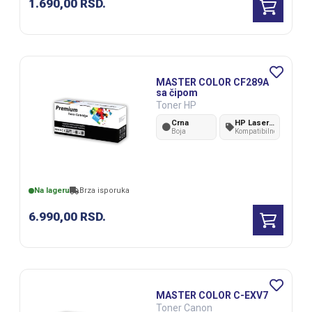
1.690,00
RSD.
MASTER COLOR CF289A
sa čipom
Toner HP
Crna
HP LaserJet M507/MFP528/Canon i-SENSYS MF542x, MF543x, LBP325x
Boja
Kompatibilnost
Na lageru
Brza isporuka
6.990,00
RSD.
MASTER COLOR C-EXV7
Toner Canon