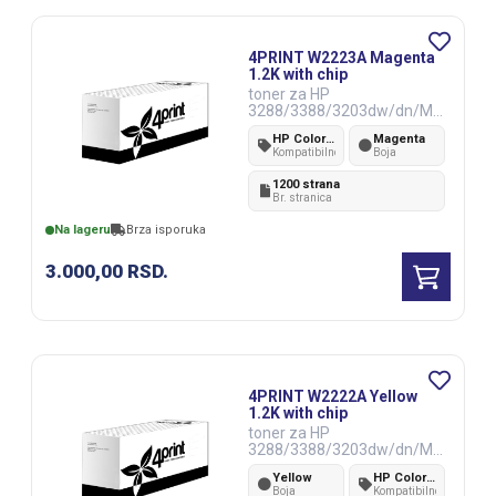
4PRINT W2223A Magenta
1.2K with chip
toner za HP
3288/3388/3203dw/dn/MF
P3303sdw/fdw/fdn
HP Color Laser 3288/3388/3203dw/dn/MFP3303sdw/fdw/fdn
Magenta
Kompatibilnost
Boja
1200 strana
Br. stranica
Na lageru
Brza isporuka
3.000,00
RSD.
4PRINT W2222A Yellow
1.2K with chip
toner za HP
3288/3388/3203dw/dn/MF
P3303sdw/fdw/fdn
Yellow
HP Color Laser 3288/3388/3203dw/dn/MFP3303sdw/fdw/fdn
Boja
Kompatibilnost