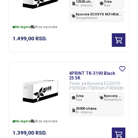
12500 strana
Crna
Br. stranica
Boja
Kyocera ECOSYS M3145idn M3645idn
Kompatibilnost
Na lageru
Brza isporuka
1.499,00
RSD.
4PRINT TK-3190 Black
25.5K
Toner za Kyocera ECOSYS
P3050dn P3055dn P3060dn
Crna
Kyocera ECOSYS P3050dn P3055dn P3060dn
Boja
Kompatibilnost
25000 strana
Br. stranica
Na lageru
Brza isporuka
1.399,00
RSD.