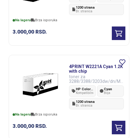
1200 strana
Br. stranica
Na lageru
Brza isporuka
3.000,00
RSD.
4PRINT W2221A Cyan 1.2K
with chip
toner za
3288/3388/3203dw/dn/MF
P3303sdw/fdw/fdn
HP Color Laser 3288/3388/3203dw/dn/MFP3303sdw/fdw/fdn
Cyan
Kompatibilnost
Boja
1200 strana
Br. stranica
Na lageru
Brza isporuka
3.000,00
RSD.