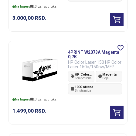
Na lageru
Brza isporuka
3.000,00
RSD.
4PRINT W2073A Magenta
0,7K
HP Color Laser 150 HP Color
Laser 150a/150nw/MFP
178nw/ MFP 179fnw
HP Color Laser 150/150a/150nw/MFP 178nw/ MFP 179fnw
Magenta
Kompatibilnost
Boja
1000 strana
Br. stranica
Na lageru
Brza isporuka
1.499,00
RSD.