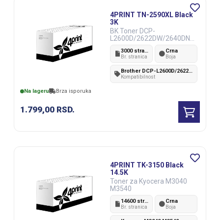
4PRINT TN-2590XL Black
3K
BK Toner DCP-
L2600D/2622DW/2640DN
HL2402D/2442DW/2460DN,
3000 strana
Crna
MFCL2802DN/DW/2862DW
Br. stranica
Boja
Brother DCP-L2600D/2622DW/2640DN HL2402D/2442DW/2460DN,MFCL2802DN/L2802DW/2862DW/2922D
Kompatibilnost
Na lageru
Brza isporuka
1.799,00
RSD.
4PRINT TK-3150 Black
14.5K
Toner za Kyocera M3040
M3540
14600 strana
Crna
Br. stranica
Boja