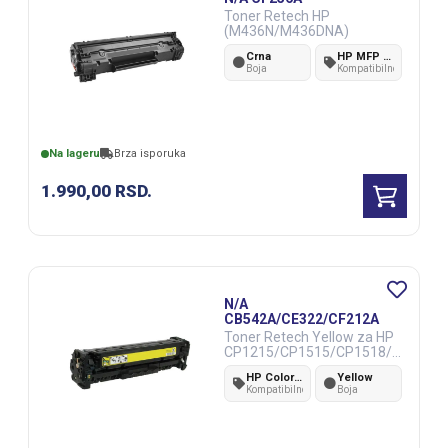
Toner Retech HP
(M436N/M436DNA)
Crna
HP MFP M436N/M436DNA
Boja
Kompatibilnost
Na lageru
Brza isporuka
1.990,00
RSD.
N/A
CB542A/CE322/CF212A
Toner Retech Yellow za HP
CP1215/CP1515/CP1518/C
M1312
HP Color Laser CP1215/CP1515/CP1518/CM1312
Yellow
Kompatibilnost
Boja