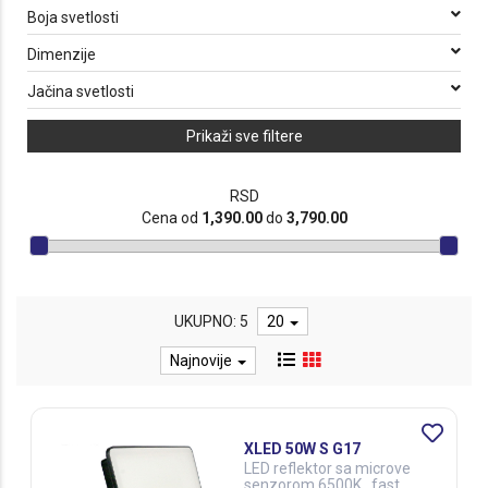
Boja svetlosti
Dimenzije
Jačina svetlosti
Prikaži sve filtere
RSD
Cena od
1,390.00
do
3,790.00
UKUPNO: 5
20
Najnovije
XLED 50W S G17
LED reflektor sa microve
senzorom 6500K , fast