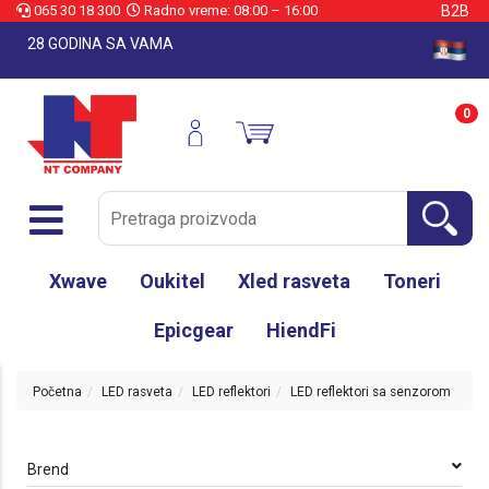
065 30 18 300
Radno vreme: 08:00 – 16:00
B2B
28 GODINA SA VAMA
0
Xwave
Oukitel
Xled rasveta
Toneri
Epicgear
HiendFi
Početna
LED rasveta
LED reflektori
LED reflektori sa senzorom
Brend