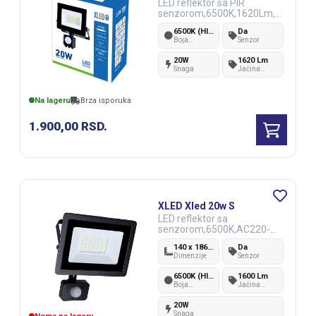
LED reflektor sa PIR
senzorom,6500K,1620Lm,A
C220-240V
6500K (Hladno bela)
Da
Boja
Senzor
svetlosti
20W
1620 Lm
Snaga
Jačina
svetlosti
Na lageru
Brza isporuka
1.900,00
RSD.
XLED Xled 20w S
LED reflektor sa
senzorom,6500K,AC220-
240V
140 x 186 x 126 mm
Da
Dimenzije
Senzor
6500K (Hladno bela)
1600 Lm
Boja
Jačina
svetlosti
svetlosti
20W
Snaga