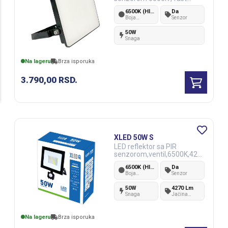
connector,IP44 ,AC220-
6500K (Hladno bela)
Da
240V
Boja
Senzor
svetlosti
50W
Snaga
Na lageru
Brza isporuka
3.790,00
RSD.
XLED 50W S
LED reflektor sa PIR
senzorom,ventil,6500K,427
0Lm,AC220-240V
6500K (Hladno bela)
Da
Boja
Senzor
svetlosti
50W
4270 Lm
Snaga
Jačina
svetlosti
Na lageru
Brza isporuka