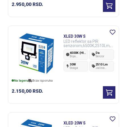
2.950,00
RSD.
XLED 30W S
LED reflektor sa PIR
senzorom,6500K,2510Lm,A
C220-240V
6500K (Hladno bela)
Da
Boja
Senzor
svetlosti
30W
2510 Lm
Snaga
Jačina
svetlosti
Na lageru
Brza isporuka
2.150,00
RSD.
XLED 20W S