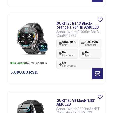
OUKITEL BT13 Black-
orange 1.73" HD AMOLED
Smart Watch/1000mAh/AI
ChatGPT/BT
Calls/SpO2,Health
Crno-Narandžasta
1000 mAh
Monitoring/Fitness
Boja
Kapacitet
baterije
Da
Da
Heart rate
Krvni
pritisak
Ne
Na lageru
Brza isporuka
SIM podrška
5.890,00
RSD.
OUKITEL V3 black 1.83"
AMOLED
Smart Watch/ 300mAh/BT
Calls/Heart rate/SpO2