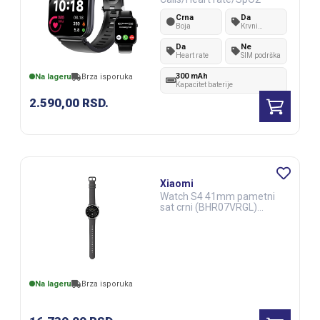
Crna
Da
Boja
Krvni
pritisak
Da
Ne
Heart rate
SIM podrška
300 mAh
Na lageru
Brza isporuka
Kapacitet baterije
2.590,00
RSD.
Xiaomi
Watch S4 41mm pametni
sat crni (BHR07VRGL)
(FIT00759)
Na lageru
Brza isporuka