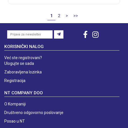
1
2
>
>>
KORISNIČKI NALOG
Već ste registrovani?
Ulogujte se sada
Zaboravljena lozinka
Registracija
NT COMPANY DOO
O Kompaniji
Društveno odgovorno poslovanje
Posao u NT