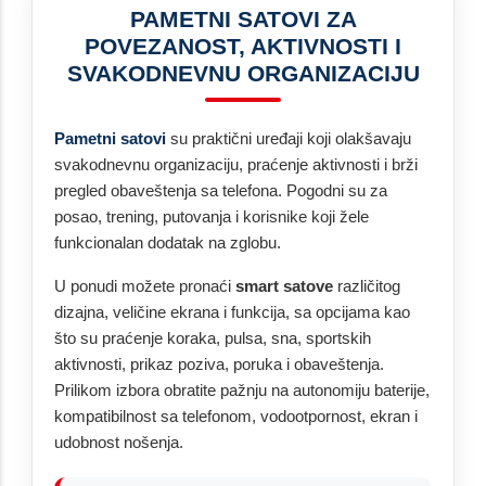
PAMETNI SATOVI ZA
POVEZANOST, AKTIVNOSTI I
SVAKODNEVNU ORGANIZACIJU
Pametni satovi
su praktični uređaji koji olakšavaju
svakodnevnu organizaciju, praćenje aktivnosti i brži
pregled obaveštenja sa telefona. Pogodni su za
posao, trening, putovanja i korisnike koji žele
funkcionalan dodatak na zglobu.
U ponudi možete pronaći
smart satove
različitog
dizajna, veličine ekrana i funkcija, sa opcijama kao
što su praćenje koraka, pulsa, sna, sportskih
aktivnosti, prikaz poziva, poruka i obaveštenja.
Prilikom izbora obratite pažnju na autonomiju baterije,
kompatibilnost sa telefonom, vodootpornost, ekran i
udobnost nošenja.