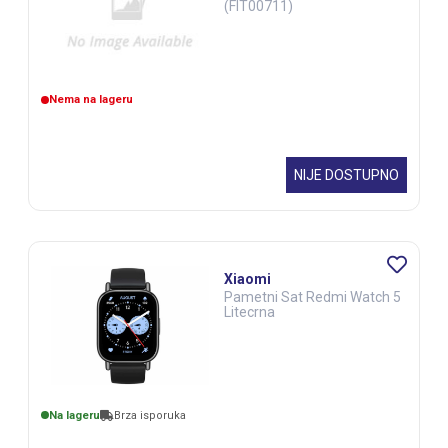
(FIT00711)
Nema na lageru
NIJE DOSTUPNO
Xiaomi
Pametni Sat Redmi Watch 5
Litecrna
Na lageru
Brza isporuka