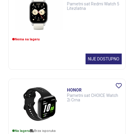
Pametni sat Redmi Watch 5
Litezlatna
Nema na lageru
NIJE DOSTUPNO
HONOR
Pametni sat CHOICE Watch
2i Crna
Na lageru
Brza isporuka