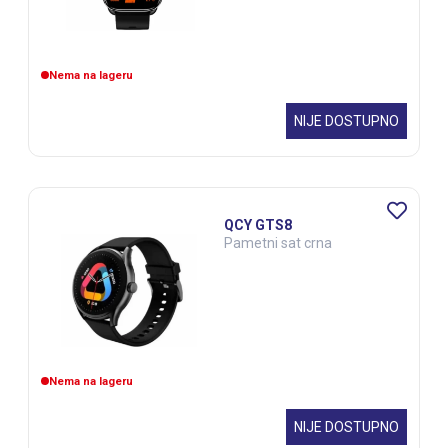
Nema na lageru
NIJE DOSTUPNO
QCY GTS8
Pametni sat crna
Nema na lageru
NIJE DOSTUPNO