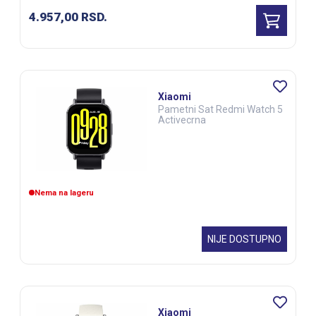
4.957,00
RSD.
Xiaomi
Pametni Sat Redmi Watch 5
Activecrna
Nema na lageru
NIJE DOSTUPNO
Xiaomi