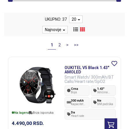
UKUPNO: 37
20
Najnovije
1
2
>
>>
OUKITEL V5 Black 1.43"
AMOLED
Smart Watch/ 300mAh/BT
Calls/Heart rate/SpO2
Crna
1.43"
Boja
Veličina
sata
300 mAh
Ne
Kapacitet
SIM podrška
baterije
Da
Na lageru
Brza isporuka
Heart rate
4.490,00
RSD.