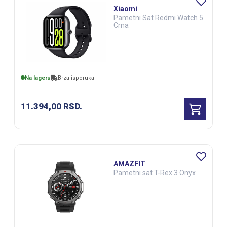
Xiaomi
Pametni Sat Redmi Watch 5
Crna
Na lageru
Brza isporuka
11.394,00
RSD.
AMAZFIT
Pametni sat T-Rex 3 Onyx