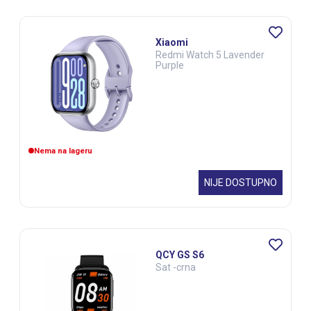
Xiaomi
Redmi Watch 5 Lavender
Purple
Nema na lageru
NIJE DOSTUPNO
QCY GS S6
Sat -crna