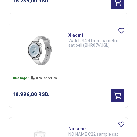
16.739,00
RSD.
Xiaomi
Watch S4 41mm pametni
sat beli (BHR07VUGL)
(FIT00760)
Na lageru
Brza isporuka
18.996,00
RSD.
Noname
NO NAME C22 sample sat