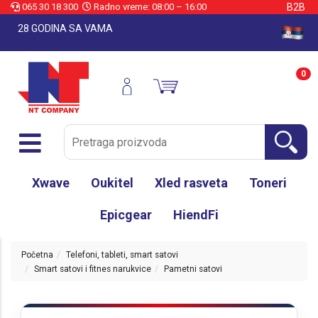
065 30 18 300
Radno vreme: 08:00 – 16:00
B2B
28 GODINA SA VAMA
0
Xwave
Oukitel
Xled rasveta
Toneri
Epicgear
HiendFi
Početna
Telefoni, tableti, smart satovi
Smart satovi i fitnes narukvice
Pametni satovi