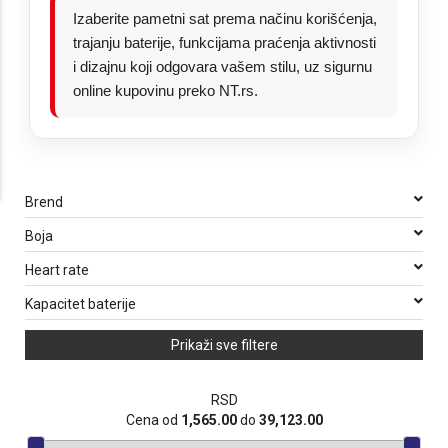
Izaberite pametni sat prema načinu korišćenja,
trajanju baterije, funkcijama praćenja aktivnosti
i dizajnu koji odgovara vašem stilu, uz sigurnu
online kupovinu preko NT.rs.
Brend
Boja
Heart rate
Kapacitet baterije
Prikaži sve filtere
RSD
Cena od
1,565.00
do
39,123.00