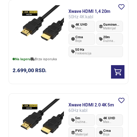
Xwave HDMI 1,4 20m
50Hz 4K kabl
4K UHD
Gumirana plastika
Max
Materijal
rezolucija
Crna
20m
Boja
Dužina
kabla
50 Hz
Frekvencija
Na lageru
Brza isporuka
2.699,00
RSD.
Xwave HDMI 2.0 4K 5m
60Hz kabl
5m
4K UHD
Dužina
Max
kabla
rezolucija
PVC
Crna
Materijal
Boja