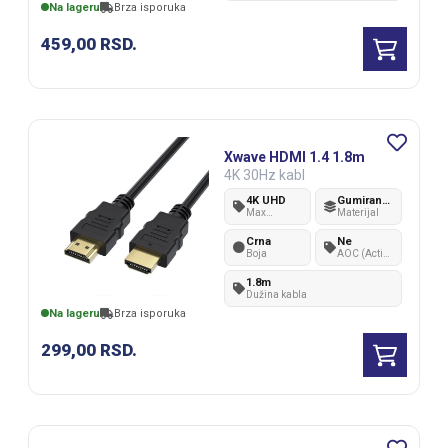
Na lageru
Brza isporuka
459,00
RSD.
Xwave HDMI 1.4 1.8m
4K 30Hz kabl
4K UHD
Gumirana plastika
Max
Materijal
rezolucija
Crna
Ne
Boja
AOC (Active
Optical
Cable)
1.8m
Dužina kabla
Na lageru
Brza isporuka
299,00
RSD.