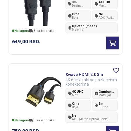
3m
4K UHD
Dužina
Max
kabla
rezolucija
Crna
Ne
Boja
AOC (Active
Optical
Cable)
Upleten (mesh)
Materijal
Na lageru
Brza isporuka
649,00
RSD.
Xwave HDMI 2.0 3m
4K 60Hz kabl sa pozlacenim
konektorima
4K UHD
Gumirana plastika
Max
Materijal
rezolucija
Crna
3m
Boja
Dužina
kabla
Ne
AOC (Active Optical Cable)
Na lageru
Brza isporuka