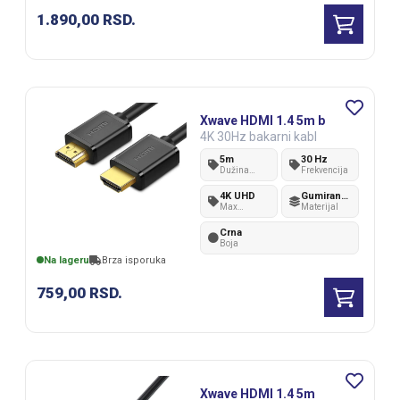
1.890,00
RSD.
Xwave HDMI 1.4 5m b
4K 30Hz bakarni kabl
5m
30 Hz
Dužina
Frekvencija
kabla
4K UHD
Gumirana plastika
Max
Materijal
rezolucija
Crna
Boja
Na lageru
Brza isporuka
759,00
RSD.
Xwave HDMI 1.4 5m