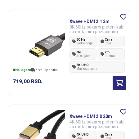
Xwave HDMI 2.1 2m
8K 60Hz bakarni pleteni kabl
sa metalnim pozlacenim
konektorima
60 Hz
Crna
Frekvencija
Boja
Ne
2m
AOC (Active
Dužina
Optical
kabla
Cable)
8K UHD
Max rezolucija
Na lageru
Brza isporuka
719,00
RSD.
Xwave HDMI 2.0 20m
4K 60Hz bakarni pleteni kabl
sa metalnim pozlacenim
konektorima
4K UHD
Crna
Max
Boja