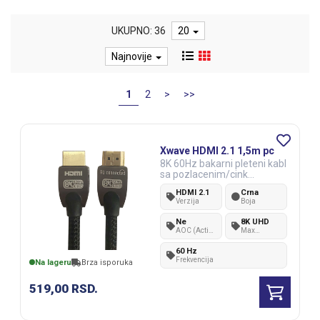
UKUPNO: 36
20
Najnovije
1
2
>
>>
Xwave HDMI 2.1 1,5m pc
8K 60Hz bakarni pleteni kabl
sa pozlacenim/cink
konektorima
HDMI 2.1
Crna
Verzija
Boja
Ne
8K UHD
AOC (Active
Max
Optical
rezolucija
Cable)
60 Hz
Frekvencija
Na lageru
Brza isporuka
519,00
RSD.