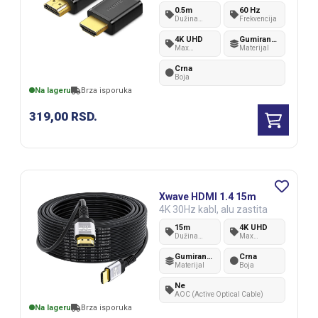
0.5m
60 Hz
Dužina
Frekvencija
kabla
4K UHD
Gumirana plastika
Max
Materijal
rezolucija
Crna
Boja
Na lageru
Brza isporuka
319,00
RSD.
Xwave HDMI 1.4 15m
4K 30Hz kabl, alu zastita
15m
4K UHD
Dužina
Max
kabla
rezolucija
Gumirana plastika
Crna
Materijal
Boja
Ne
AOC (Active Optical Cable)
Na lageru
Brza isporuka