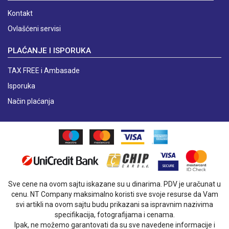
Kontakt
Ovlašćeni servisi
PLAĆANJE I ISPORUKA
TAX FREE i Ambasade
Isporuka
Način plaćanja
Sve cene na ovom sajtu iskazane su u dinarima. PDV je uračunat u
cenu. NT Company maksimalno koristi sve svoje resurse da Vam
svi artikli na ovom sajtu budu prikazani sa ispravnim nazivima
specifikacija, fotografijama i cenama.
Ipak, ne možemo garantovati da su sve navedene informacije i