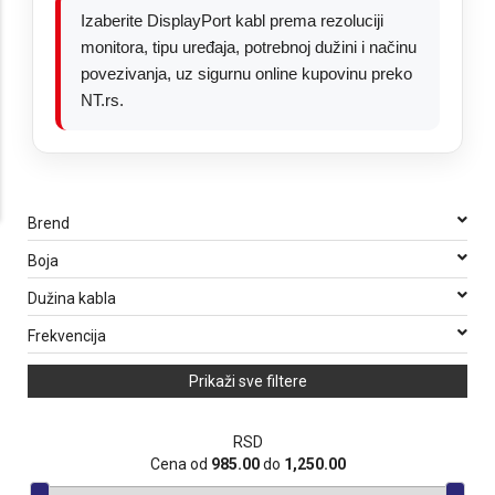
Izaberite DisplayPort kabl prema rezoluciji
monitora, tipu uređaja, potrebnoj dužini i načinu
povezivanja, uz sigurnu online kupovinu preko
NT.rs.
Brend
Boja
Dužina kabla
Frekvencija
Prikaži sve filtere
RSD
Cena od
985.00
do
1,250.00