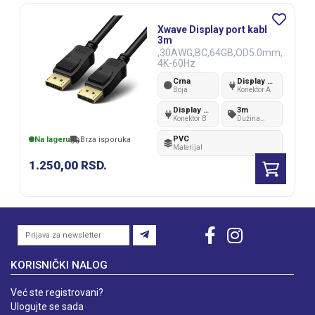
Xwave Display port kabl
3m
,30AWG,BC,64GB,OD5.0mm,
4K-60Hz
Crna
Display port v1.2
Boja
Konektor A
Display port v1.2
3m
Konektor B
Dužina
kabla
PVC
Na lageru
Brza isporuka
Materijal
1.250,00
RSD.
KORISNIČKI NALOG
Već ste registrovani?
Ulogujte se sada