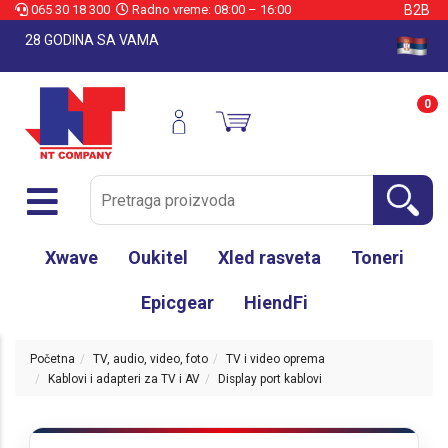
065 30 18 300
Radno vreme: 08:00 – 16:00
B2B
28 GODINA SA VAMA
0
Xwave
Oukitel
Xled rasveta
Toneri
Epicgear
HiendFi
Početna
TV, audio, video, foto
TV i video oprema
Kablovi i adapteri za TV i AV
Display port kablovi