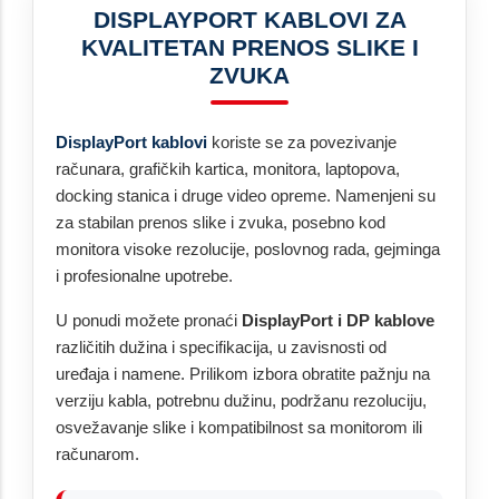
DISPLAYPORT KABLOVI ZA
KVALITETAN PRENOS SLIKE I
ZVUKA
DisplayPort kablovi
koriste se za povezivanje
računara, grafičkih kartica, monitora, laptopova,
docking stanica i druge video opreme. Namenjeni su
za stabilan prenos slike i zvuka, posebno kod
monitora visoke rezolucije, poslovnog rada, gejminga
i profesionalne upotrebe.
U ponudi možete pronaći
DisplayPort i DP kablove
različitih dužina i specifikacija, u zavisnosti od
uređaja i namene. Prilikom izbora obratite pažnju na
verziju kabla, potrebnu dužinu, podržanu rezoluciju,
osvežavanje slike i kompatibilnost sa monitorom ili
računarom.