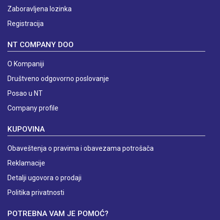
Zaboravljena lozinka
Registracija
NT COMPANY DOO
O Kompaniji
Društveno odgovorno poslovanje
Posao u NT
Company profile
KUPOVINA
Obaveštenja o pravima i obavezama potrošača
Reklamacije
Detalji ugovora o prodaji
Politika privatnosti
POTREBNA VAM JE POMOĆ?