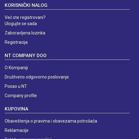
KORISNIČKI NALOG
Već ste registrovani?
Ulogujte se sada
Zaboravljena lozinka
Registracija
NT COMPANY DOO
O Kompaniji
Društveno odgovorno poslovanje
Posao u NT
Company profile
KUPOVINA
Obaveštenja o pravima i obavezama potrošača
Reklamacije