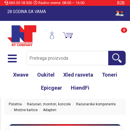
065 30 18 300
Radno vreme: 08:00 – 16:00
B2B
28 GODINA SA VAMA
0
Xwave
Oukitel
Xled rasveta
Toneri
Epicgear
HiendFi
Početna
Računari, monitori, konzole
Računarske komponente
Mrežne kartice
Adapteri