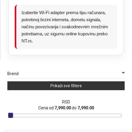
Izaberite Wi-Fi adapter prema tipu računara,
potrebnoj brzini interneta, dometu signala,
načinu povezivanja i svakodnevnim mrežnim
potrebama, uz sigurnu online kupovinu preko
NT.rs.
Brend
Prikaži sve filtere
RSD
Cena od
7,990.00
do
7,990.00