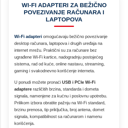
WI-FI ADAPTERI ZA BEŽIČNO
POVEZIVANJE RAČUNARA I
LAPTOPOVA
Wi-Fi adapteri
omogućavaju bežično povezivanje
desktop računara, laptopova i drugih uređaja na
internet mrežu. Praktični su za računare bez
ugrađene Wi-Fi kartice, nadogradnju postojećeg
sistema, rad od kuće, online nastavu, streaming,
gaming i svakodnevno korišćenje interneta.
U ponudi možete pronaći
USB i PCIe Wi-Fi
adaptere
različitih brzina, standarda i dometa
signala, namenjene za kućnu i poslovnu upotrebu.
Prilikom izbora obratite pažnju na Wi-Fi standard,
brzinu prenosa, tip priključka, broj antena, domet
signala, kompatibilnost sa računarom i namenu
korišćenja.