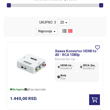
UKUPNO: 3
20
Najnovije
Xwave Konvertor HDMI to
AV - RCA 1080p
Konverter na -
HDMi ženski
3RCA (bananice)
Konektor A
Konektor B
Bela
Boja
Na lageru
Brza isporuka
1.440,00
RSD.