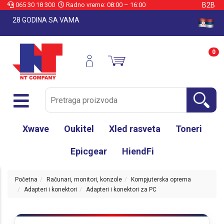
065 30 18 300
Radno vreme: 08:00 – 16:00
B2B
28 GODINA SA VAMA
0
Xwave
Oukitel
Xled rasveta
Toneri
Epicgear
HiendFi
Početna
Računari, monitori, konzole
Kompjuterska oprema
Adapteri i konektori
Adapteri i konektori za PC