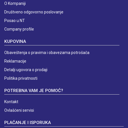
O Kompaniji
Društveno odgovorno poslovanje
Posao u NT
Company profile
KUPOVINA
Obaveštenja o pravima i obavezama potrošača
Reklamacije
Detalji ugovora o prodaji
Politika privatnosti
POTREBNA VAM JE POMOĆ?
Kontakt
Ovlašćeni servisi
PLAĆANJE I ISPORUKA