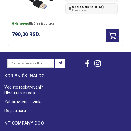
USB 3.0 muški (tipA)
Konektor A
Na lageru
Brza isporuka
790,00
RSD.
KORISNIČKI NALOG
Već ste registrovani?
Ulogujte se sada
Zaboravljena lozinka
Registracija
NT COMPANY DOO