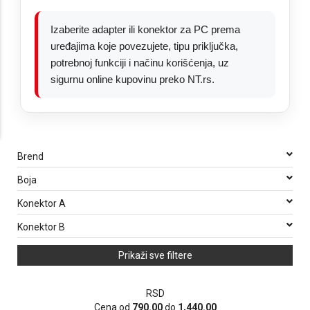
Izaberite adapter ili konektor za PC prema
uređajima koje povezujete, tipu priključka,
potrebnoj funkciji i načinu korišćenja, uz
sigurnu online kupovinu preko NT.rs.
Brend
Boja
Konektor A
Konektor B
Prikaži sve filtere
RSD
Cena od
790.00
do
1,440.00