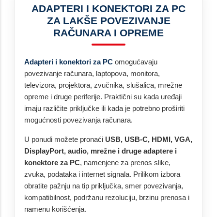
ADAPTERI I KONEKTORI ZA PC
ZA LAKŠE POVEZIVANJE
RAČUNARA I OPREME
Adapteri i konektori za PC
omogućavaju
povezivanje računara, laptopova, monitora,
televizora, projektora, zvučnika, slušalica, mrežne
opreme i druge periferije. Praktični su kada uređaji
imaju različite priključke ili kada je potrebno proširiti
mogućnosti povezivanja računara.
U ponudi možete pronaći
USB, USB-C, HDMI, VGA,
DisplayPort, audio, mrežne i druge adaptere i
konektore za PC
, namenjene za prenos slike,
zvuka, podataka i internet signala. Prilikom izbora
obratite pažnju na tip priključka, smer povezivanja,
kompatibilnost, podržanu rezoluciju, brzinu prenosa i
namenu korišćenja.