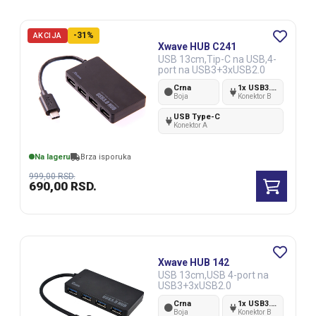
-31%
AKCIJA
Xwave HUB C241
USB 13cm,Tip-C na USB,4-
port na USB3+3xUSB2.0
Crna
1x USB3.0 + 3x USB2.0 ženski
Boja
Konektor B
USB Type-C
Konektor A
Na lageru
Brza isporuka
999,00
RSD.
690,00
RSD.
Xwave HUB 142
USB 13cm,USB 4-port na
USB3+3xUSB2.0
Crna
1x USB3.0 + 3x USB2.0 ženski
Boja
Konektor B