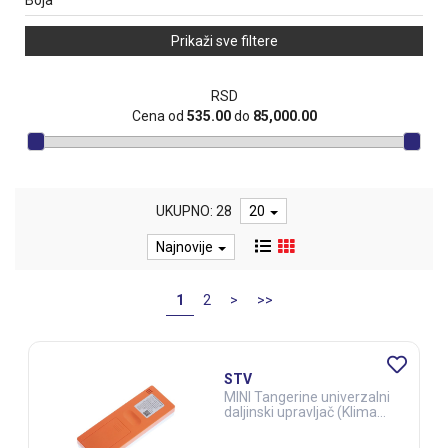
Boja
Prikaži sve filtere
RSD
Cena od
535.00
do
85,000.00
UKUPNO: 28
20
Najnovije
1
2
>
>>
STV
MINI Tangerine univerzalni
daljinski upravljač (Klima
uređaji) (ELE03287)