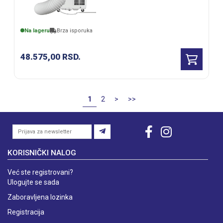
Na lageru
Brza isporuka
48.575,00
RSD.
1
2
>
>>
KORISNIČKI NALOG
Već ste registrovani?
Ulogujte se sada
Zaboravljena lozinka
Registracija