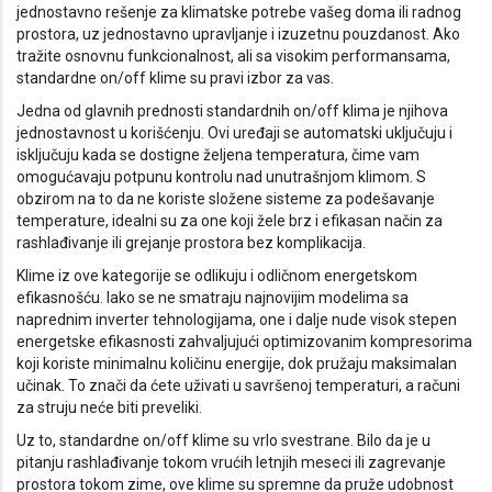
jednostavno rešenje za klimatske potrebe vašeg doma ili radnog
prostora, uz jednostavno upravljanje i izuzetnu pouzdanost. Ako
tražite osnovnu funkcionalnost, ali sa visokim performansama,
standardne on/off klime su pravi izbor za vas.
Jedna od glavnih prednosti standardnih on/off klima je njihova
jednostavnost u korišćenju. Ovi uređaji se automatski uključuju i
isključuju kada se dostigne željena temperatura, čime vam
omogućavaju potpunu kontrolu nad unutrašnjom klimom. S
obzirom na to da ne koriste složene sisteme za podešavanje
temperature, idealni su za one koji žele brz i efikasan način za
rashlađivanje ili grejanje prostora bez komplikacija.
Klime iz ove kategorije se odlikuju i odličnom energetskom
efikasnošću. Iako se ne smatraju najnovijim modelima sa
naprednim inverter tehnologijama, one i dalje nude visok stepen
energetske efikasnosti zahvaljujući optimizovanim kompresorima
koji koriste minimalnu količinu energije, dok pružaju maksimalan
učinak. To znači da ćete uživati u savršenoj temperaturi, a računi
za struju neće biti preveliki.
Uz to, standardne on/off klime su vrlo svestrane. Bilo da je u
pitanju rashlađivanje tokom vrućih letnjih meseci ili zagrevanje
prostora tokom zime, ove klime su spremne da pruže udobnost