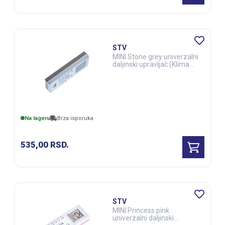
STV
MINI Stone grey univerzalni
daljinski upravljač (Klima
uređaji) (ELE03285)
Na lageru
Brza isporuka
535,00
RSD.
STV
MINI Princess pink
univerzalni daljinski