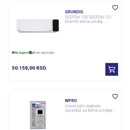
GRUNDIG
GEEPDH 120 GEEPDH 121
Inverter klima uređaj
(ELE02392)
Na lageru
Brza isporuka
50.158,00
RSD.
WPRO
Univerzalni daljinski
upravljač za klima uređaje
ARC201 (ELE02671)