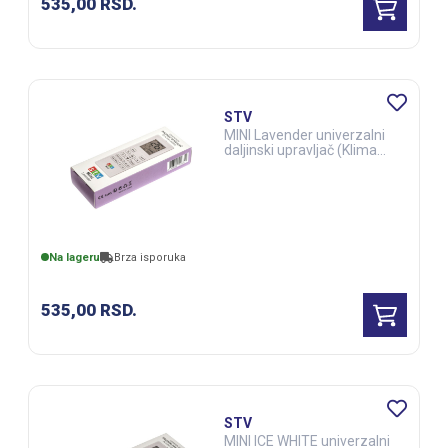
535,00
RSD.
STV
MINI Lavender univerzalni
daljinski upravljač (Klima
uređaji) (ELE03281)
Na lageru
Brza isporuka
535,00
RSD.
STV
MINI ICE WHITE univerzalni