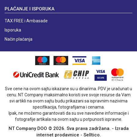
PLAĆANJE I ISPORUKA
TAX FREE i Ambasade
Isporuka
Način plaćanja
Sve cene na ovom sajtu iskazane su u dinarima. PDV je uračunat u
cenu. NT Company maksimalno koristi sve svoje resurse da Vam
svi artikli na ovom sajtu budu prikazani sa ispravnim nazivima
specifikacija, fotografijama i cenama.
Ipak, ne možemo garantovati da su sve navedene informacije i
fotografije artikala na ovom sajtu u potpunosti ispravne.
NT Company DOO © 2026. Sva prava zadržana. -
Izrada
internet prodavnice
-
Selltico.