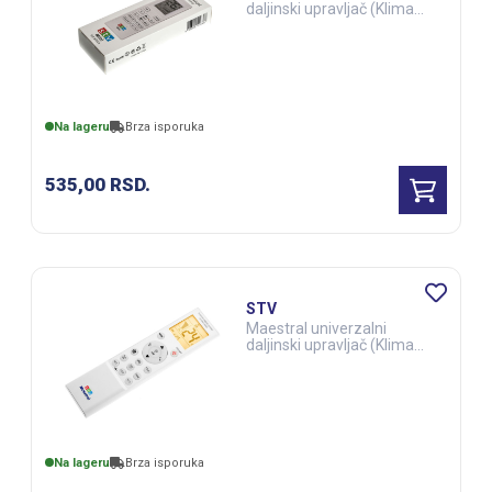
daljinski upravljač (Klima
uređaji) (ELE03280)
Na lageru
Brza isporuka
535,00
RSD.
STV
Maestral univerzalni
daljinski upravljač (Klima
uređaji) (ELE03192)
Na lageru
Brza isporuka