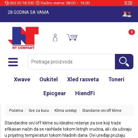
065 30 18 300
Radno vreme: 08:00 – 16:00
B2B
28 GODINA SA VAMA
0
Xwave
Oukitel
Xled rasveta
Toneri
Epicgear
HiendFi
Početna
Sve za kuću
Klima uređaji
Standarne on/off klime
Standardne on/off klime su idealno rešenje za sve koji traže
efikasan način da se rashlade tokom letnjih vrućina, ali i da uživaju
u prijatnoj temperaturi tokom hladnih dana. Ovi uređaji pružaju