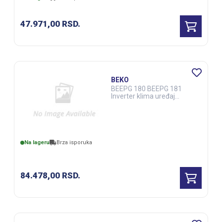
47.971,00
RSD.
BEKO
BEEPG 180 BEEPG 181
Inverter klima uređaj
(ELE03202)
Na lageru
Brza isporuka
84.478,00
RSD.