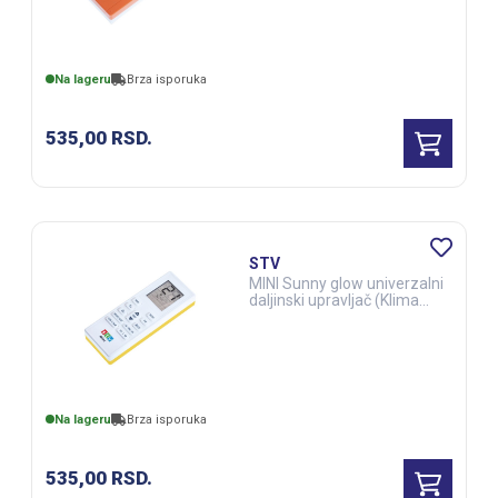
Na lageru
Brza isporuka
535,00
RSD.
STV
MINI Sunny glow univerzalni
daljinski upravljač (Klima
uređaji) (ELE03286)
Na lageru
Brza isporuka
535,00
RSD.