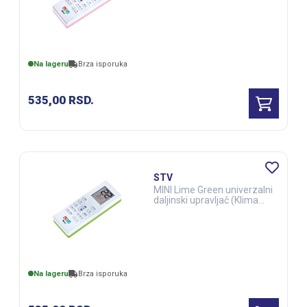
upravljač (Klima uređaji)
(ELE03283)
Na lageru
Brza isporuka
535,00
RSD.
STV
MINI Lime Green univerzalni
daljinski upravljač (Klima
uređaji) (ELE03282)
Na lageru
Brza isporuka