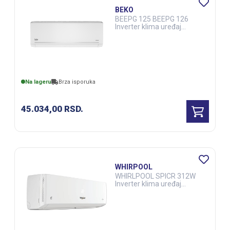
BEKO
BEEPG 125 BEEPG 126
Inverter klima uređaj
(ELE03076)
Na lageru
Brza isporuka
45.034,00
RSD.
WHIRPOOL
WHIRLPOOL SPICR 312W
Inverter klima uređaj
(ELE02291)