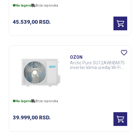
Na lageru
Brza isporuka
45.539,00
RSD.
OZON
Arctic Pure SU12AWHBM75
inverter klima uređaj Wi-Fi +
grejač (ELE02876)
Na lageru
Brza isporuka
39.999,00
RSD.