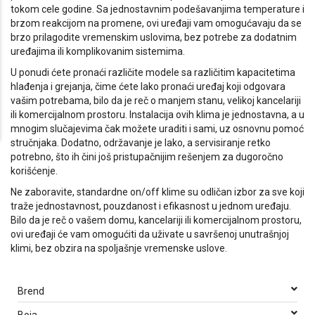
tokom cele godine. Sa jednostavnim podešavanjima temperature i
brzom reakcijom na promene, ovi uređaji vam omogućavaju da se
brzo prilagodite vremenskim uslovima, bez potrebe za dodatnim
uređajima ili komplikovanim sistemima.
U ponudi ćete pronaći različite modele sa različitim kapacitetima
hlađenja i grejanja, čime ćete lako pronaći uređaj koji odgovara
vašim potrebama, bilo da je reč o manjem stanu, velikoj kancelariji
ili komercijalnom prostoru. Instalacija ovih klima je jednostavna, a u
mnogim slučajevima čak možete uraditi i sami, uz osnovnu pomoć
stručnjaka. Dodatno, održavanje je lako, a servisiranje retko
potrebno, što ih čini još pristupačnijim rešenjem za dugoročno
korišćenje.
Ne zaboravite, standardne on/off klime su odličan izbor za sve koji
traže jednostavnost, pouzdanost i efikasnost u jednom uređaju.
Bilo da je reč o vašem domu, kancelariji ili komercijalnom prostoru,
ovi uređaji će vam omogućiti da uživate u savršenoj unutrašnjoj
klimi, bez obzira na spoljašnje vremenske uslove.
Brend