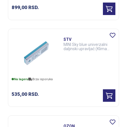
899,00
RSD.
STV
MINI Sky blue univerzalni
daljinski upravljač (Klima
uređaji) (ELE03284)
Na lageru
Brza isporuka
535,00
RSD.
OZON