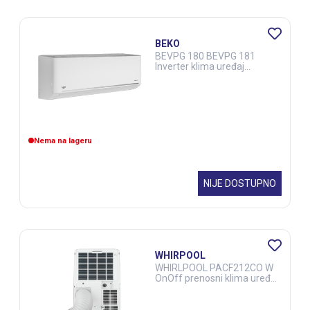
BEKO
BEVPG 180 BEVPG 181
Inverter klima uređaj
(ELE02683)
Nema na lageru
NIJE DOSTUPNO
WHIRPOOL
WHIRLPOOL PACF212CO W
OnOff prenosni klima uređaj
(ELE02625)