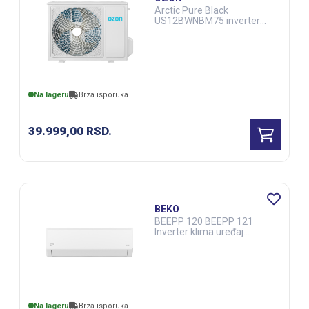
Arctic Pure Black
US12BWNBM75 inverter
klima uređaj (ELE03198)
Na lageru
Brza isporuka
39.999,00
RSD.
BEKO
BEEPP 120 BEEPP 121
Inverter klima uređaj
(ELE03239)
Na lageru
Brza isporuka