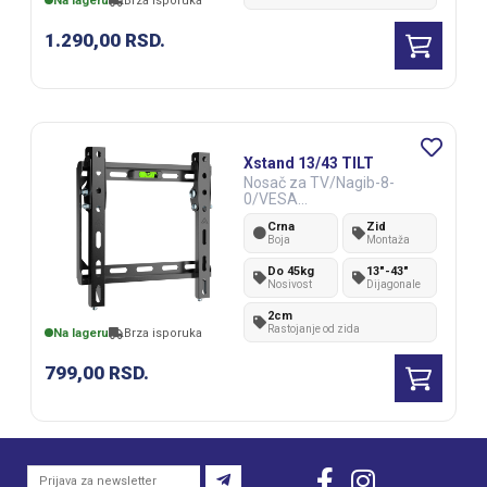
Na lageru
Brza isporuka
1.290,00
RSD.
Xstand 13/43 TILT
Nosač za TV/Nagib-8-
0/VESA
200x200/45kg/2cm od zida
Crna
Zid
Boja
Montaža
Do 45kg
13"-43"
Nosivost
Dijagonale
2cm
Rastojanje od zida
Na lageru
Brza isporuka
799,00
RSD.