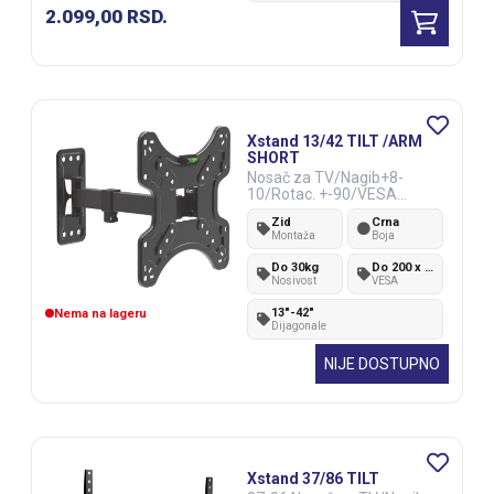
2.099,00
RSD.
Xstand 13/42 TILT /ARM
SHORT
Nosač za TV/Nagib+8-
10/Rotac. +-90/VESA
200x200/30kg/5.5-25.5cm
Zid
Crna
od zida
Montaža
Boja
Do 30kg
Do 200 x 200 mm
Nosivost
VESA
13"-42"
Nema na lageru
Dijagonale
NIJE DOSTUPNO
Xstand 37/86 TILT