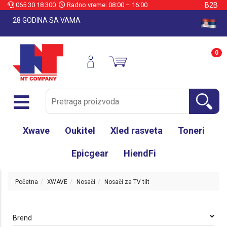
065 30 18 300
Radno vreme: 08:00 – 16:00
B2B
28 GODINA SA VAMA
0
Xwave
Oukitel
Xled rasveta
Toneri
Epicgear
HiendFi
Početna
XWAVE
Nosači
Nosači za TV tilt
Brend