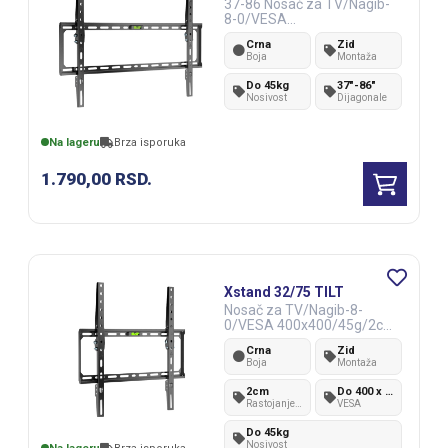
37-86 Nosač za TV/Nagib-
8-0/VESA
600x400/45kg/2cm od zida
Crna
Zid
Boja
Montaža
Do 45kg
37"-86"
Nosivost
Dijagonale
Na lageru
Brza isporuka
1.790,00
RSD.
Xstand 32/75 TILT
Nosač za TV/Nagib-8-
0/VESA 400x400/45g/2cm
od zida
Crna
Zid
Boja
Montaža
2cm
Do 400 x 400 mm
Rastojanje
VESA
od zida
Do 45kg
Nosivost