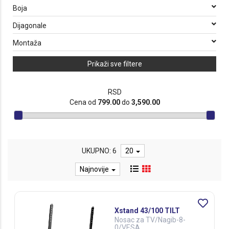
Boja
Dijagonale
Montaža
Prikaži sve filtere
RSD
Cena od
799.00
do
3,590.00
UKUPNO: 6
20
Najnovije
Xstand 43/100 TILT
Nosac za TV/Nagib-8-
0/VESA