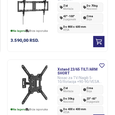
800x600/75kg/profil 44mm
Zid
Do 75kg
Montaža
Nosivost
43"-100"
Crna
Dijagonale
Boja
Do 800 x 600 mm
VESA
Na lageru
Brza isporuka
3.590,00
RSD.
Xstand 23/65 TILT/ARM
SHORT
Nosac za TV/Nagib 5-
10/Rotacija +90-90/VESA
400x400/30kg/55-207mm
Zid
Crna
Montaža
Boja
Do 30kg
23"-65"
Nosivost
Dijagonale
Do 400 x 400 mm
Na lageru
Brza isporuka
VESA