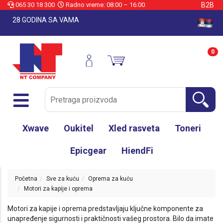
065 30 18 300
Radno vreme: 08:00 – 16:00
B2B
28 GODINA SA VAMA
0
Xwave
Oukitel
Xled rasveta
Toneri
Epicgear
HiendFi
Početna
Sve za kuću
Oprema za kuću
Motori za kapije i oprema
Motori za kapije i oprema predstavljaju ključne komponente za
unapređenje sigurnosti i praktičnosti vašeg prostora. Bilo da imate