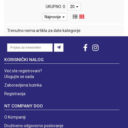
UKUPNO: 0
20
Najnovije
Trenutno nema artikla za date kategorije
KORISNIČKI NALOG
Već ste registrovani?
Ulogujte se sada
Zaboravljena lozinka
Registracija
NT COMPANY DOO
O Kompaniji
Društveno odgovorno poslovanje