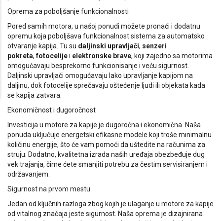
Oprema za poboljšanje funkcionalnosti
Pored samih motora, u našoj ponudi možete pronaći i dodatnu
opremu koja poboljšava funkcionalnost sistema za automatsko
otvaranje kapija. Tu su
daljinski upravljači
,
senzeri
pokreta
,
fotocelije
i
elektronske brave
, koji zajedno sa motorima
omogućavaju besprekorno funkcionisanje i veću sigurnost.
Daljinski upravljači omogućavaju lako upravljanje kapijom na
daljinu, dok fotocelije sprečavaju oštećenje ljudi ili objekata kada
se kapija zatvara.
Ekonomičnost i dugoročnost
Investicija u motore za kapije je dugoročna i ekonomična. Naša
ponuda uključuje energetski efikasne modele koji troše minimalnu
količinu energije, što će vam pomoći da uštedite na računima za
struju. Dodatno, kvalitetna izrada naših uređaja obezbeđuje dug
vek trajanja, čime ćete smanjiti potrebu za čestim servisiranjem i
održavanjem.
Sigurnost na prvom mestu
Jedan od ključnih razloga zbog kojih je ulaganje u motore za kapije
od vitalnog značaja jeste sigurnost. Naša oprema je dizajnirana