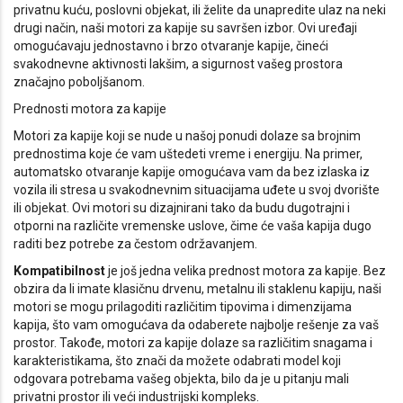
privatnu kuću, poslovni objekat, ili želite da unapredite ulaz na neki
drugi način, naši motori za kapije su savršen izbor. Ovi uređaji
omogućavaju jednostavno i brzo otvaranje kapije, čineći
svakodnevne aktivnosti lakšim, a sigurnost vašeg prostora
značajno poboljšanom.
Prednosti motora za kapije
Motori za kapije koji se nude u našoj ponudi dolaze sa brojnim
prednostima koje će vam uštedeti vreme i energiju. Na primer,
automatsko otvaranje kapije omogućava vam da bez izlaska iz
vozila ili stresa u svakodnevnim situacijama uđete u svoj dvorište
ili objekat. Ovi motori su dizajnirani tako da budu dugotrajni i
otporni na različite vremenske uslove, čime će vaša kapija dugo
raditi bez potrebe za čestom održavanjem.
Kompatibilnost
je još jedna velika prednost motora za kapije. Bez
obzira da li imate klasičnu drvenu, metalnu ili staklenu kapiju, naši
motori se mogu prilagoditi različitim tipovima i dimenzijama
kapija, što vam omogućava da odaberete najbolje rešenje za vaš
prostor. Takođe, motori za kapije dolaze sa različitim snagama i
karakteristikama, što znači da možete odabrati model koji
odgovara potrebama vašeg objekta, bilo da je u pitanju mali
privatni prostor ili veći industrijski kompleks.