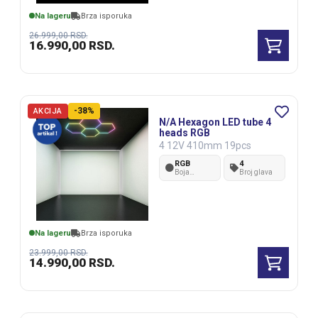
Na lageru
Brza isporuka
26.999,00
RSD.
16.990,00
RSD.
-38%
AKCIJA
N/A Hexagon LED tube 4
heads RGB
4 12V 410mm 19pcs
RGB
4
Boja
Broj glava
svetlosti
Na lageru
Brza isporuka
23.999,00
RSD.
14.990,00
RSD.