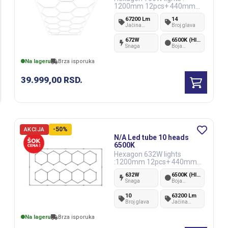
1200mm 12pcs+ 440mm
57pcs 100-110LM/W
67200 Lm
14
Jačina
Broj glava
svetlosti
672W
6500K (Hladno bela)
Snaga
Boja
svetlosti
Na lageru
Brza isporuka
39.999,00
RSD.
-50%
AKCIJA
N/A Led tube 10 heads
6500K
Hexagon 632W lights
:1200mm 12pcs+ 440mm
52pcs 0-1LM/W
632W
6500K (Hladno bela)
Snaga
Boja
svetlosti
10
63200 Lm
Broj glava
Jačina
svetlosti
Na lageru
Brza isporuka