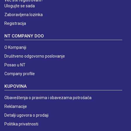
Već ste registrovani?
Ulogujte se sada
Zaboravljena lozinka
Registracija
NT COMPANY DOO
O Kompaniji
Društveno odgovorno poslovanje
Posao u NT
Company profile
KUPOVINA
Obaveštenja o pravima i obavezama potrošača
Reklamacije
Detalji ugovora o prodaji
Politika privatnosti