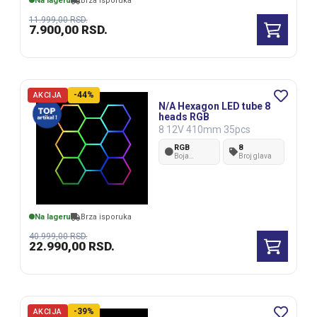
Na lageru
Brza isporuka
11.999,00
RSD.
7.900,00
RSD.
-44%
AKCIJA
N/A Hexagon LED tube 8
heads RGB
8 12V 410mm 35pcs
RGB
8
Boja
Broj glava
svetlosti
Na lageru
Brza isporuka
40.999,00
RSD.
22.990,00
RSD.
-39%
AKCIJA