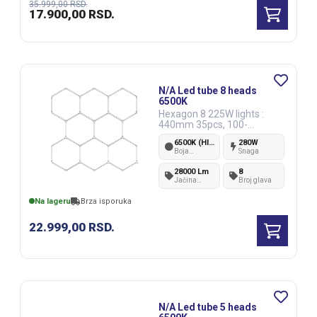
35.999,00
RSD.
17.900,00
RSD.
N/A Led tube 8 heads
6500K
Hexagon 8 225W lights :
440mm 35pcs, 100-
110LM/W PF＞0.5 CRI＞80
6500K (Hladno bela)
280W
PC
Boja
Snaga
svetlosti
28000 Lm
8
Jačina
Broj glava
svetlosti
Na lageru
Brza isporuka
22.999,00
RSD.
N/A Led tube 5 heads