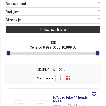
Boja svetlosti
Broj glava
Dimenzije
Prikaži sve filtere
RSD
Cena od
9,999.00
do
40,999.00
UKUPNO: 16
20
Najnovije
N/A Led tube 14 heads
6500K
Hexagon 706W lights :