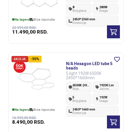
svetlosti
svetlosti
8
280W
Broj glava
Snaga
2450*2360 mm
Na lageru
Brza isporuka
Dimenzije
22.999,00
RSD.
11.490,00
RSD.
-50%
AKCIJA
N/A Hexagon LED tube 5
heads
5 light 192W 6500K
2450*1660mm
6500K (Hladno bela)
19200 Lm
Boja
Jačina
svetlosti
svetlosti
5
192W
Broj glava
Snaga
2450*1660 mm
Na lageru
Brza isporuka
Dimenzije
16.999,00
RSD.
8.490,00
RSD.