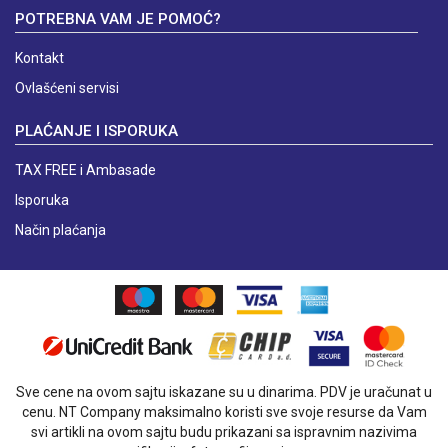
POTREBNA VAM JE POMOĆ?
Kontakt
Ovlašćeni servisi
PLAĆANJE I ISPORUKA
TAX FREE i Ambasade
Isporuka
Način plaćanja
Sve cene na ovom sajtu iskazane su u dinarima. PDV je uračunat u
cenu. NT Company maksimalno koristi sve svoje resurse da Vam
svi artikli na ovom sajtu budu prikazani sa ispravnim nazivima