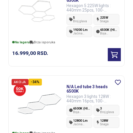
6500K
Hexagon 5 225W lights :
440mm 25pcs, 100-
110LM/W PF＞0.5 CRI＞80
5
225W
PC
Broj glava
Snaga
19200 Lm
6500K (Hladno bela)
Jačina
Boja
svetlosti
svetlosti
Na lageru
Brza isporuka
16.999,00
RSD.
-34%
AKCIJA
N/A Led tube 3 heads
6500K
Hexagon 3 lights 128W :
440mm 16pcs, 100-
110LM/W PF＞0.5 CRI＞80
6500K (Hladno bela)
3
PC
Boja
Broj glava
svetlosti
12800 Lm
128W
Jačina
Snaga
svetlosti