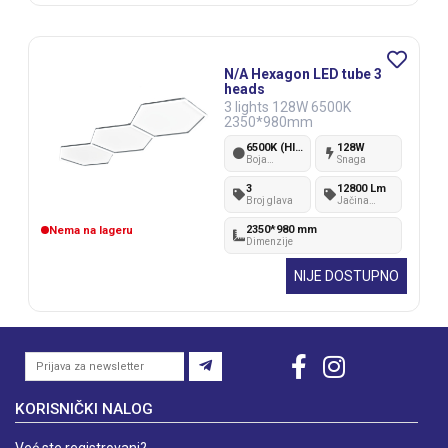
N/A Hexagon LED tube 3
heads
3 lights 128W 6500K
2350*980mm
6500K (Hladno bela)
128W
Boja
Snaga
svetlosti
3
12800 Lm
Broj glava
Jačina
svetlosti
2350*980 mm
Nema na lageru
Dimenzije
NIJE DOSTUPNO
KORISNIČKI NALOG