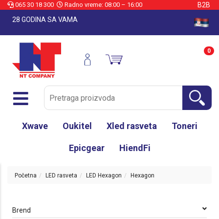
065 30 18 300
Radno vreme: 08:00 – 16:00
B2B
28 GODINA SA VAMA
0
Xwave
Oukitel
Xled rasveta
Toneri
Epicgear
HiendFi
Početna
LED rasveta
LED Hexagon
Hexagon
Brend