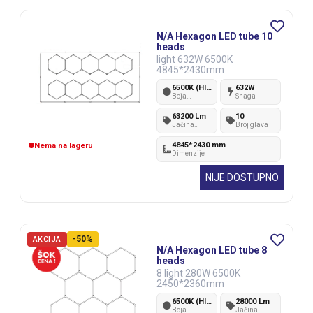
N/A Hexagon LED tube 10
heads
light 632W 6500K
4845*2430mm
6500K (Hladno bela)
632W
Boja
Snaga
svetlosti
63200 Lm
10
Jačina
Broj glava
svetlosti
4845*2430 mm
Nema na lageru
Dimenzije
NIJE DOSTUPNO
-50%
AKCIJA
N/A Hexagon LED tube 8
heads
8 light 280W 6500K
2450*2360mm
6500K (Hladno bela)
28000 Lm
Boja
Jačina