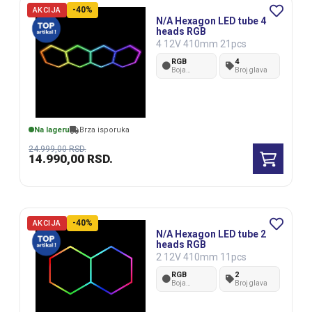
-40%
AKCIJA
N/A Hexagon LED tube 4
heads RGB
4 12V 410mm 21pcs
RGB
4
Boja
Broj glava
svetlosti
Na lageru
Brza isporuka
24.999,00
RSD.
14.990,00
RSD.
-40%
AKCIJA
N/A Hexagon LED tube 2
heads RGB
2 12V 410mm 11pcs
RGB
2
Boja
Broj glava
svetlosti