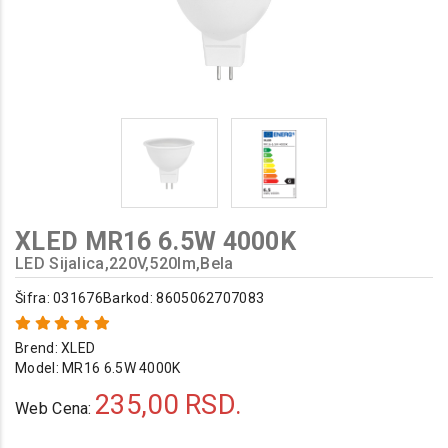
XLED MR16 6.5W 4000K
LED Sijalica,220V,520lm,Bela
Šifra: 031676
Barkod: 8605062707083
Brend:
XLED
Model:
MR16 6.5W 4000K
235,00
RSD.
Web Cena: