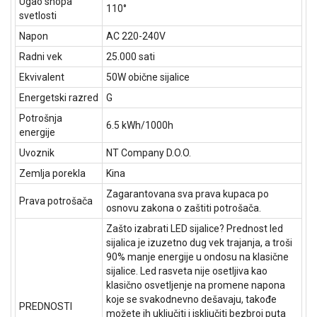
Ugao snopa
110°
svetlosti
Napon
AC 220-240V
Radni vek
25.000 sati
Ekvivalent
50W obične sijalice
Energetski razred
G
Potrošnja
6.5 kWh/1000h
energije
Uvoznik
NT Company D.O.O.
Zemlja porekla
Kina
Zagarantovana sva prava kupaca po
Prava potrošača
osnovu zakona o zaštiti potrošača.
Zašto izabrati LED sijalice? Prednost led
sijalica je izuzetno dug vek trajanja, a troši
90% manje energije u ondosu na klasične
sijalice. Led rasveta nije osetljiva kao
klasično osvetljenje na promene napona
koje se svakodnevno dešavaju, takođe
PREDNOSTI
možete ih uključiti i isključiti bezbroj puta