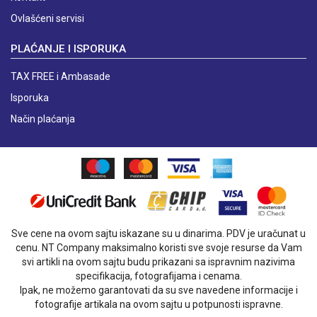
Ovlašćeni servisi
PLAĆANJE I ISPORUKA
TAX FREE i Ambasade
Isporuka
Način plaćanja
Sve cene na ovom sajtu iskazane su u dinarima. PDV je uračunat u
cenu. NT Company maksimalno koristi sve svoje resurse da Vam
svi artikli na ovom sajtu budu prikazani sa ispravnim nazivima
specifikacija, fotografijama i cenama.
Ipak, ne možemo garantovati da su sve navedene informacije i
fotografije artikala na ovom sajtu u potpunosti ispravne.