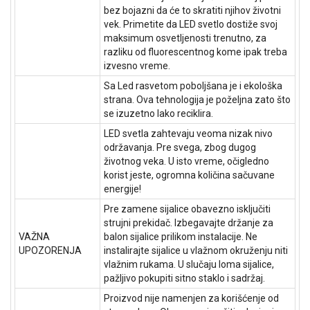
bez bojazni da će to skratiti njihov životni
vek. Primetite da LED svetlo dostiže svoj
maksimum osvetljenosti trenutno, za
razliku od fluorescentnog kome ipak treba
izvesno vreme.
Sa Led rasvetom poboljšana je i ekološka
strana. Ova tehnologija je poželjna zato što
se izuzetno lako reciklira.
LED svetla zahtevaju veoma nizak nivo
održavanja. Pre svega, zbog dugog
životnog veka. U isto vreme, očigledno
korist jeste, ogromna količina sačuvane
energije!
Pre zamene sijalice obavezno isključiti
strujni prekidač. Izbegavajte držanje za
VAŽNA
balon sijalice prilikom instalacije. Ne
UPOZORENJA
instalirajte sijalice u vlažnom okruženju niti
vlažnim rukama. U slučaju loma sijalice,
pažljivo pokupiti sitno staklo i sadržaj.
Proizvod nije namenjen za korišćenje od