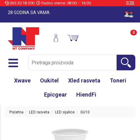
065 30 18 300
Radno vreme: 08:00 – 16:00
B2B
28 GODINA SA VAMA
0
Xwave
Oukitel
Xled rasveta
Toneri
Epicgear
HiendFi
Početna
LED rasveta
LED sijalice
GU10