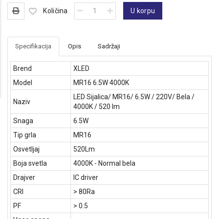
Količina
U korpu
Specifikacija
Opis
Sadržaji
Brend
XLED
Model
MR16 6.5W 4000K
LED Sijalica/ MR16/ 6.5W / 220V/ Bela /
Naziv
4000K / 520 lm
Snaga
6.5W
Tip grla
MR16
Osvetljaj
520Lm
Boja svetla
4000K - Normal bela
Drajver
IC driver
CRI
> 80Ra
PF
> 0.5