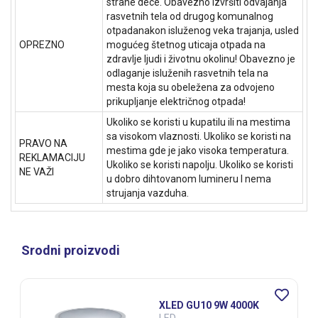
strane dece. Obavezno izvršiti odvajanja
rasvetnih tela od drugog komunalnog
otpadanakon isluženog veka trajanja, usled
OPREZNO
mogućeg štetnog uticaja otpada na
zdravlje ljudi i životnu okolinu! Obavezno je
odlaganje isluženih rasvetnih tela na
mesta koja su obeležena za odvojeno
prikupljanje električnog otpada!
Ukoliko se koristi u kupatilu ili na mestima
sa visokom vlaznosti. Ukoliko se koristi na
PRAVO NA
mestima gde je jako visoka temperatura.
REKLAMACIJU
Ukoliko se koristi napolju. Ukoliko se koristi
NE VAŽI
u dobro dihtovanom lumineru I nema
strujanja vazduha.
Srodni proizvodi
10 9W 4000K
XLED GU10 5
Dimmable