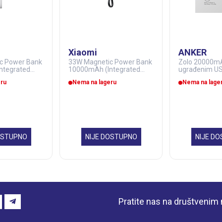
Xiaomi
ANKER
c Power Bank
33W Magnetic Power Bank
Zolo 20000mA
ntegrated
10000mAh (Integrated
ugrađenim US
(BHR9822GL)
Cable) sivi (BHR9823GL)
Power Bank c
ru
Nema na lageru
Nema na lage
(GPS01115)
(MOB03317)
OSTUPNO
NIJE DOSTUPNO
NIJE D
Pratite nas na društveni