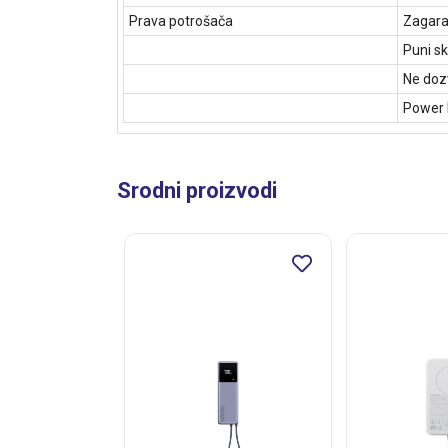
Prava potrošača
Zagara
Puni sk
Ne dozv
Power b
Srodni proizvodi