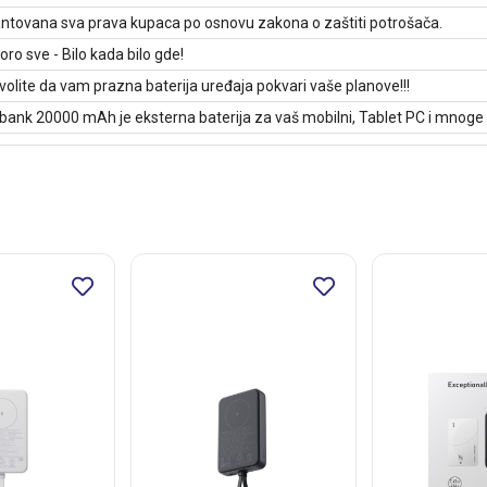
ntovana sva prava kupaca po osnovu zakona o zaštiti potrošača.
oro sve - Bilo kada bilo gde!
olite da vam prazna baterija uređaja pokvari vaše planove!!!
ank 20000 mAh je eksterna baterija za vaš mobilni, Tablet PC i mnoge 