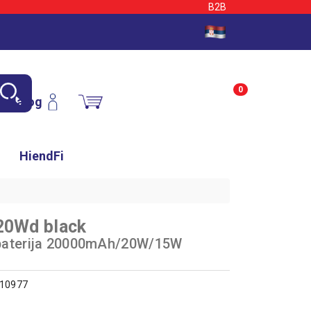
B2B
0
Nalog
HiendFi
20Wd black
 baterija 20000mAh/20W/15W
710977