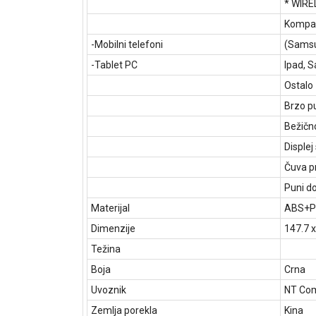
* WIRE
Kompat
-Mobilni telefoni
(Samsun
-Tablet PC
Ipad, S
Ostalo
Brzo p
Bežičn
Displej
Čuva p
Puni do
Materijal
ABS+PC
Dimenzije
147.7 
Težina
Boja
Crna
Uvoznik
NT Com
Zemlja porekla
Kina