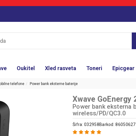
ave
Oukitel
Xled rasveta
Toneri
Epicgear
bilne telefone
Power bank eksterne baterije
Xwave GoEnergy 
Power bank eksterna
wireless/PD/QC3.0
Šifra: 032958
Barkod: 8605062