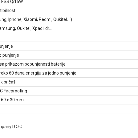
LESS Qi15W
ibilnost
g, Iphone, Xiaomi, Redmi, Oukitel,...)
amsung, Oukitel, Xpad i dr...
unjenje
o punjenje
 sa prikazom popunjenosti baterije
reko 60 dana energiju za jedno punjenje
k pričaš
 Fireproofing
x 69 x 30 mm
pany D.O.O.