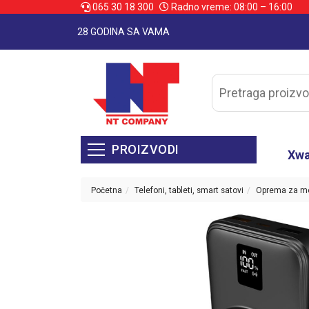
065 30 18 300
Radno vreme: 08:00 – 16:00
28 GODINA SA VAMA
PROIZVODI
Xw
Početna
Telefoni, tableti, smart satovi
Oprema za mo