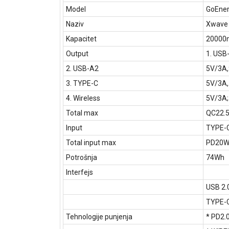
Model
GoEner
Naziv
Xwave 
Kapacitet
20000
Output
1. USB
2. USB-A2
5V/3A,
3. TYPE-C
5V/3A,
4. Wireless
5V/3A;
Total max
QC22.
Input
TYPE-C
Total input max
PD20
Potrošnja
74Wh
Interfejs
USB 2.
TYPE-C
Tehnologije punjenja
* PD2.0