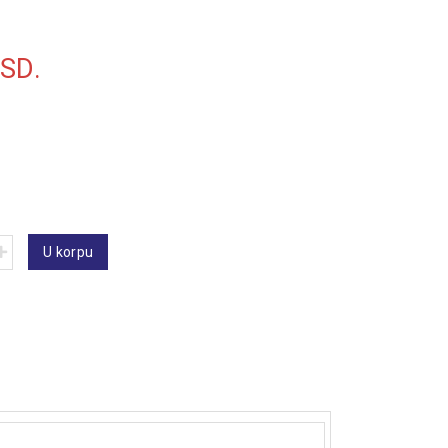
SD.
U korpu