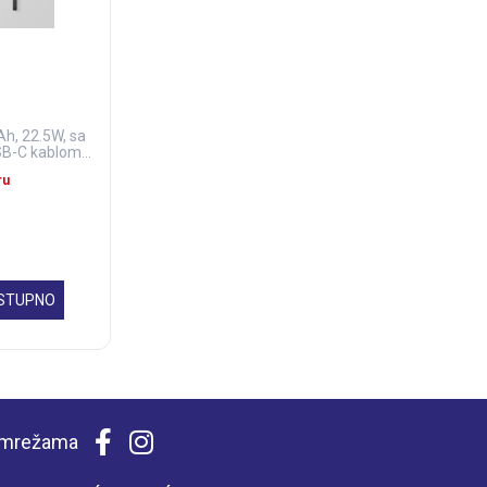
h, 22.5W, sa
B-C kablom,
rni
ru
OSTUPNO
m mrežama