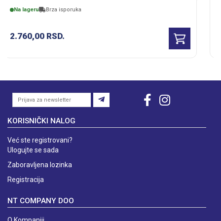
Bežično
Konektori
punjenje
2
Na lageru
Brza isporuka
USB priključak
2.999,00
RSD.
KORISNIČKI NALOG
Već ste registrovani?
Ulogujte se sada
Zaboravljena lozinka
Registracija
NT COMPANY DOO
O Kompaniji