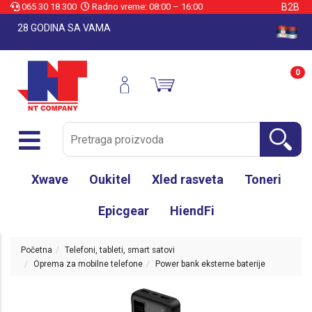
065 30 18 300
Radno vreme: 08:00 – 16:00
B2B
28 GODINA SA VAMA
0
Xwave
Oukitel
Xled rasveta
Toneri
Epicgear
HiendFi
Početna
Telefoni, tableti, smart satovi
Oprema za mobilne telefone
Power bank eksterne baterije