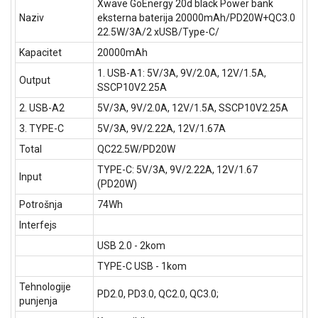
Xwave GoEnergy 20d black Power bank
Naziv
eksterna baterija 20000mAh/PD20W+QC3.0
22.5W/3A/2 xUSB/Type-C/
Kapacitet
20000mAh
1. USB-A1: 5V/3A, 9V/2.0A, 12V/1.5A,
Output
SSCP10V2.25A
2. USB-A2
5V/3A, 9V/2.0A, 12V/1.5A, SSCP10V2.25A
3. TYPE-C
5V/3A, 9V/2.22A, 12V/1.67A
Total
QC22.5W/PD20W
TYPE-C: 5V/3A, 9V/2.22A, 12V/1.67
Input
(PD20W)
Potrošnja
74Wh
Interfejs
USB 2.0 - 2kom
TYPE-C USB - 1kom
Tehnologije
PD2.0, PD3.0, QC2.0, QC3.0;
punjenja