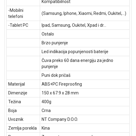
Kompatibilnost
-Mobilni
(Samsung, Iphone, Xiaomi, Redmi, Oukitel,...)
telefoni
-Tablet PC
Ipad, Samsung, Oukitel, Xpad i dr...
Ostalo
Brzo punjenje
Led indikacija popunjenosti baterije
Čuva preko 60 dana energiju za jedno
punjenje
Puni dok pričaš
Materijal
ABS+PC Fireproofing
Dimenzije
150 x 67.9 x 28 mm
Težina
400g
Boja
Crna
Uvoznik
NT Company D.O.O.
Zemlja porekla
Kina