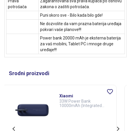
Prava
Zagarantovana sva prava kupaca po osnovu
potrošača
zakona o zaštiti potrošača.
Puni skoro sve - Bilo kada bilo gde!
Ne dozvolite da vam prazna baterija uređaja
pokvari vaše planove!!!
Power bank 20000 mAh je eksterna baterija
za vaš mobilni, Tablet PC i mnoge druge
uređaje!!!
Srodni proizvodi
Xwave GoEnergy 10Wd
black
Power bank eksterna
baterija
10000mAh/20W/15W
10000 mAh
3A
wireless/PD/QC3.0
Kapacitet
Output DC
baterije
(A)
Da
2x USB 2.0 i Type-C