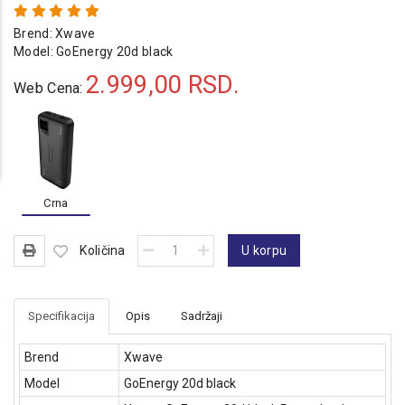
Brend:
Xwave
Model:
GoEnergy 20d black
2.999,00
RSD.
Web Cena:
Crna
Količina
U korpu
Specifikacija
Opis
Sadržaji
Brend
Xwave
Model
GoEnergy 20d black