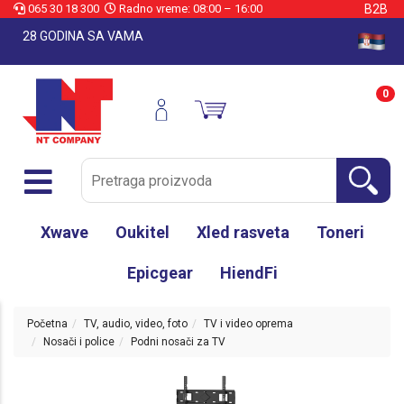
065 30 18 300
Radno vreme: 08:00 – 16:00
B2B
28 GODINA SA VAMA
0
Xwave
Oukitel
Xled rasveta
Toneri
Epicgear
HiendFi
Početna
TV, audio, video, foto
TV i video oprema
Nosači i police
Podni nosači za TV