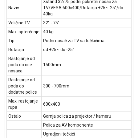
Xstand 32/75 podni pokretni nosač za
Naziv
TV/VESA 600x400/Rotacija +25~-25°/do
40kg
Veličine TV
32" - 75"
Max. opterćenje
40 kg
Tip
Podni nosač za TV sa točkićima
Rotacija
od +25~ do -25°
Rastojanje od
poda do ose
1500mm
nosaca
Rastojanje od
poda do
300 - 700mm
dodatne police
Max. rastojanje
600x400
rupa
Ostalo
Gornja polica za projektor / kameru
Polica za AV komponente
Ugradjeni točkići