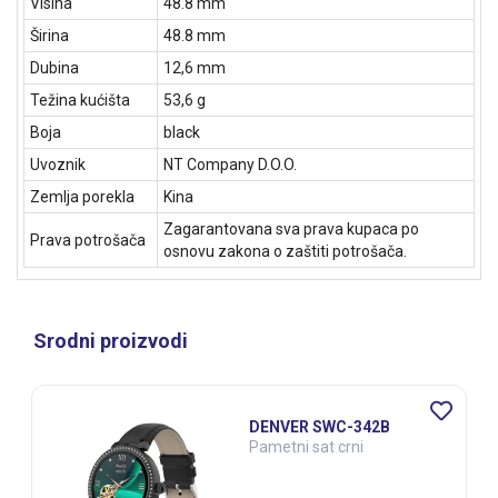
Visina
48.8 mm
Širina
48.8 mm
Dubina
12,6 mm
Težina kućišta
53,6 g
Boja
black
Uvoznik
NT Company D.O.O.
Zemlja porekla
Kina
Zagarantovana sva prava kupaca po
Prava potrošača
osnovu zakona o zaštiti potrošača.
Srodni proizvodi
B
DENVER SWC-392GR
Pametni sat sivi