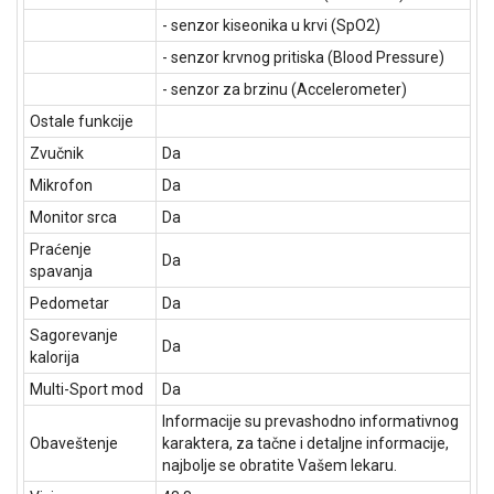
- senzor kiseonika u krvi (SpO2)
- senzor krvnog pritiska (Blood Pressure)
- senzor za brzinu (Accelerometer)
Ostale funkcije
Zvučnik
Da
Mikrofon
Da
Monitor srca
Da
Praćenje
Da
spavanja
Pedometar
Da
Sagorevanje
Da
kalorija
Multi-Sport mod
Da
Informacije su prevashodno informativnog
Obaveštenje
karaktera, za tačne i detaljne informacije,
najbolje se obratite Vašem lekaru.