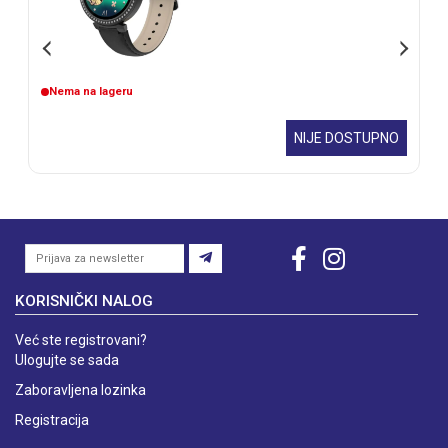
Nema na lageru
OSTUPNO
NIJE DOSTU
KORISNIČKI NALOG
Već ste registrovani?
Ulogujte se sada
Zaboravljena lozinka
Registracija