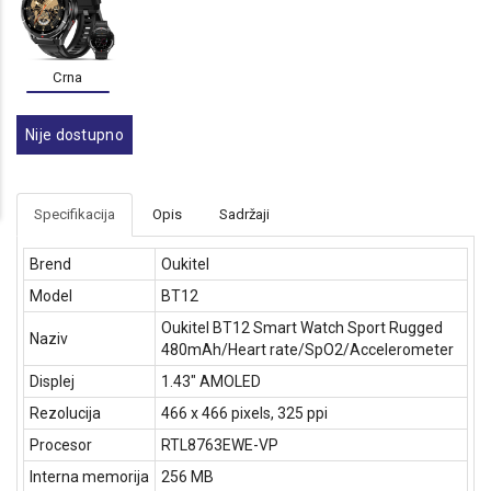
Crna
Nije dostupno
Specifikacija
Opis
Sadržaji
Brend
Oukitel
Model
BT12
Oukitel BT12 Smart Watch Sport Rugged
Naziv
480mAh/Heart rate/SpO2/Accelerometer
Displej
1.43" AMOLED
Rezolucija
466 x 466 pixels, 325 ppi
Procesor
RTL8763EWE-VP
Interna memorija
256 MB