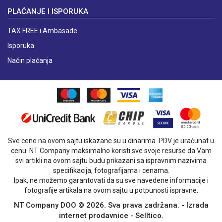
PLAĆANJE I ISPORUKA
TAX FREE i Ambasade
Isporuka
Način plaćanja
Sve cene na ovom sajtu iskazane su u dinarima. PDV je uračunat u
cenu. NT Company maksimalno koristi sve svoje resurse da Vam
svi artikli na ovom sajtu budu prikazani sa ispravnim nazivima
specifikacija, fotografijama i cenama.
Ipak, ne možemo garantovati da su sve navedene informacije i
fotografije artikala na ovom sajtu u potpunosti ispravne.
NT Company DOO © 2026. Sva prava zadržana. -
Izrada
internet prodavnice
-
Selltico.