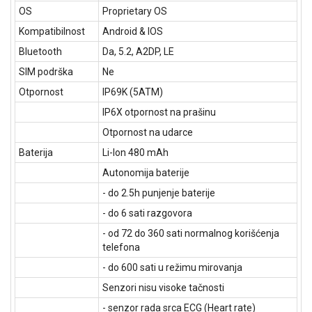
OS
Proprietary OS
Kompatibilnost
Android & IOS
Bluetooth
Da, 5.2, A2DP, LE
SIM podrška
Ne
Otpornost
IP69K (5ATM)
IP6X otpornost na prašinu
Otpornost na udarce
Baterija
Li-Ion 480 mAh
Autonomija baterije
- do 2.5h punjenje baterije
- do 6 sati razgovora
- od 72 do 360 sati normalnog korišćenja
telefona
- do 600 sati u režimu mirovanja
Senzori nisu visoke tačnosti
- senzor rada srca ECG (Heart rate)