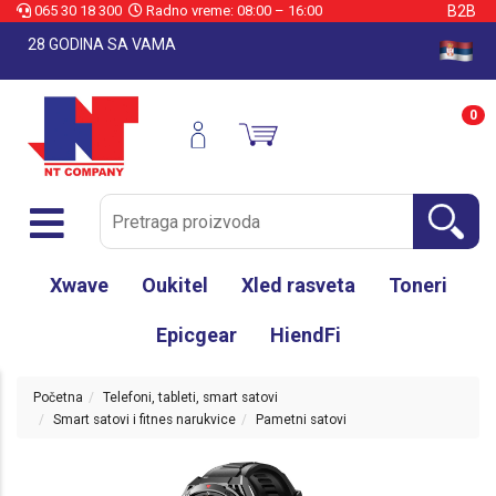
065 30 18 300
Radno vreme: 08:00 – 16:00
B2B
28 GODINA SA VAMA
0
Xwave
Oukitel
Xled rasveta
Toneri
Epicgear
HiendFi
Početna
Telefoni, tableti, smart satovi
Smart satovi i fitnes narukvice
Pametni satovi