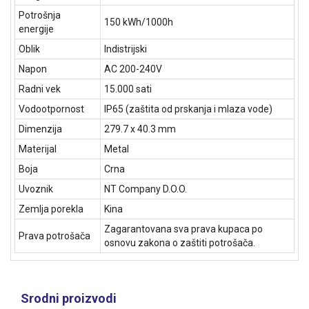
Potrošnja
150 kWh/1000h
energije
Oblik
Indistrijski
Napon
AC 200-240V
Radni vek
15.000 sati
Vodootpornost
IP65 (zaštita od prskanja i mlaza vode)
Dimenzija
279.7 x 40.3 mm
Materijal
Metal
Boja
Crna
Uvoznik
NT Company D.O.O.
Zemlja porekla
Kina
Zagarantovana sva prava kupaca po
Prava potrošača
osnovu zakona o zaštiti potrošača.
Srodni proizvodi