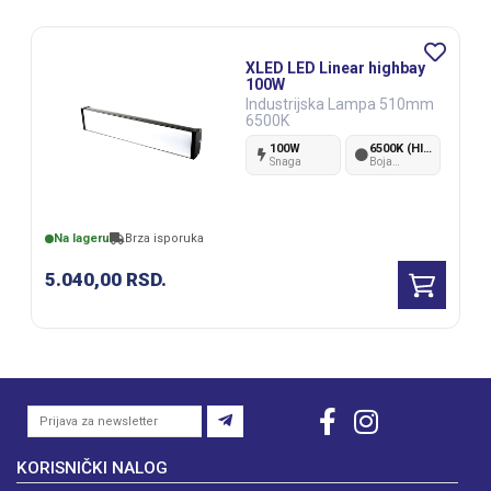
XLED LED Linear highbay
100W
Industrijska Lampa 510mm
6500K
100W
6500K (Hladno bela)
Snaga
Boja
svetlosti
Na lageru
Brza isporuka
5.040,00
RSD.
KORISNIČKI NALOG