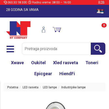
065 30 18 300
Radno vreme: 08:00 – 16:00
B2B
28 GODINA SA VAMA
0
Xwave
Oukitel
Xled rasveta
Toneri
Epicgear
HiendFi
Početna
LED rasveta
LED lampe
Industrijske lampe