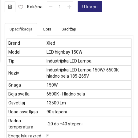
Količina
U korpu
Specifikacija
Opis
Sadržaji
Brend
Xled
Model
LED highbay 150W
Tip
Industrijska LED Lampa
Industrijska LED Lampa 150W/ 6500K
Naziv
hladno bela 185-265V
Snaga
150W
Boja svetla
6500K - Hladno bela
Osvetljaj
13500 Lm
Ugao osvetljaja
90 stepeni
Radna
-20 do +40 stepeni
temperatura
Enegetski razred
F