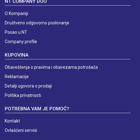
NT COMPANY DOO
O Kompaniji
Društveno odgovorno poslovanje
Posao u NT
Company profile
KUPOVINA
Obaveštenja o pravima i obavezama potrošača
Reklamacije
Detalji ugovora o prodaji
Politika privatnosti
POTREBNA VAM JE POMOĆ?
Kontakt
Ovlašćeni servisi