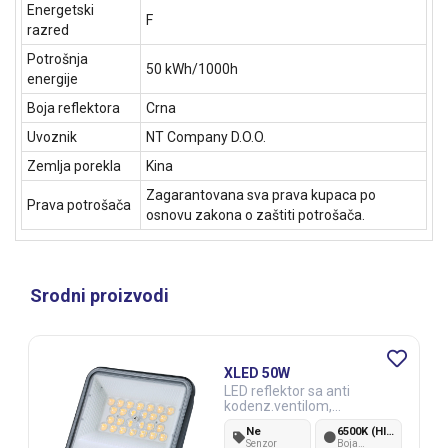
Energetski
F
razred
Potrošnja
50 kWh/1000h
energije
Boja reflektora
Crna
Uvoznik
NT Company D.O.O.
Zemlja porekla
Kina
Zagarantovana sva prava kupaca po
Prava potrošača
osnovu zakona o zaštiti potrošača.
Srodni proizvodi
XLED 50W
LED reflektor sa anti
kodenz.ventilom,
6500K,5110Lm,IP65,AC220-
Ne
6500K (Hladno bela)
240V,crni
Senzor
Boja