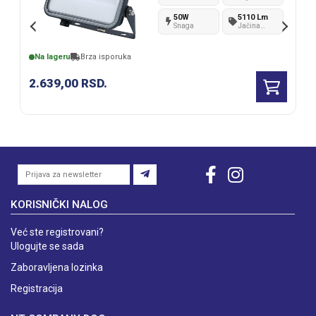
svetlosti
50W
5110 Lm
Snaga
Jačina
svetlosti
Na lageru
Brza isporuka
2.639,00
RSD.
KORISNIČKI NALOG
Već ste registrovani?
Ulogujte se sada
Zaboravljena lozinka
Registracija