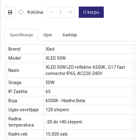
Količina
U korpu
Specifikacija
Opis
Sadržaji
Brend
Xled
Model
XLED 50W
XLED 50W LED reflektor 6500K , G17 fast
Naziv
connector IP65, AC220-240V
Snaga
50W
IP Zaštita
65
Boja
6500K - Hladno Bela
Ugao osvetljaja
120 stepeni
Radna
-20 do +40 stepeni
temperatura
Radni vek
15.000 sati;