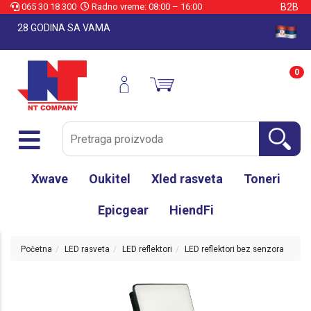
065 30 18 300
Radno vreme: 08:00 – 16:00
B2B
28 GODINA SA VAMA
0
Xwave
Oukitel
Xled rasveta
Toneri
Epicgear
HiendFi
Početna
LED rasveta
LED reflektori
LED reflektori bez senzora