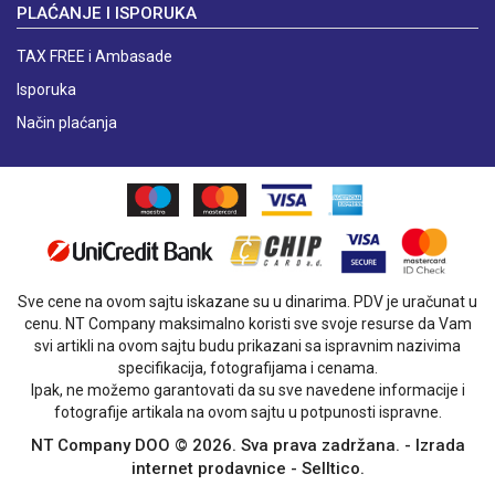
PLAĆANJE I ISPORUKA
TAX FREE i Ambasade
Isporuka
Način plaćanja
Sve cene na ovom sajtu iskazane su u dinarima. PDV je uračunat u
cenu. NT Company maksimalno koristi sve svoje resurse da Vam
svi artikli na ovom sajtu budu prikazani sa ispravnim nazivima
specifikacija, fotografijama i cenama.
Ipak, ne možemo garantovati da su sve navedene informacije i
fotografije artikala na ovom sajtu u potpunosti ispravne.
NT Company DOO © 2026. Sva prava zadržana. -
Izrada
internet prodavnice
-
Selltico.