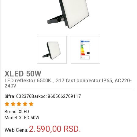
XLED 50W
LED reflektor 6500K , G17 fast connector IP65, AC220-
240V
Šifra: 032376
Barkod: 8605062709117
Brend:
XLED
Model:
XLED 50W
2.590,00
RSD.
Web Cena: