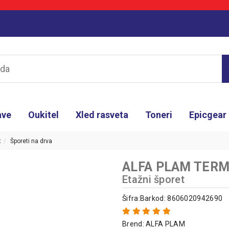
ave
Oukitel
Xled rasveta
Toneri
Epicgear
t
Šporeti na drva
ALFA PLAM TERM 2
Etažni šporet
Šifra:
Barkod: 8606020942690
Brend:
ALFA PLAM