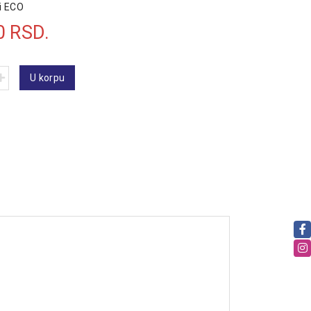
vi ECO
0
RSD.
U korpu