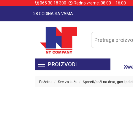
065 30 18 300
Radno vreme: 08:00 – 16:00
28 GODINA SA VAMA
PROIZVODI
Xw
Početna
Sve za kuću
Šporeti/peći na drva, gas i pele