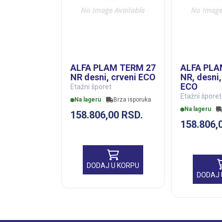
ALFA PLAM TERM 27
ALFA PLA
NR desni, crveni ECO
NR, desni
ECO
Etažni šporet
Etažni šporet
Na lageru
Brza isporuka
Na lageru
158.806,00
RSD.
158.806,
DODAJ U KORPU
DODAJ 