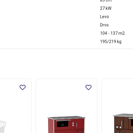
85 cm
27 kW
Levo
Drvo
104 - 137 m2
195/219 kg