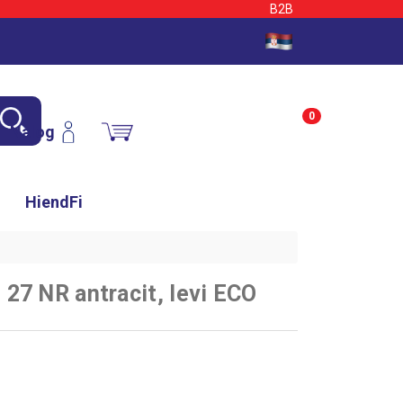
B2B
0
Nalog
HiendFi
7 NR antracit, levi ECO