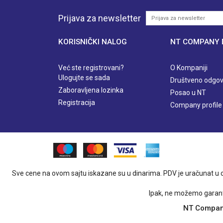
Prijava za newsletter
KORISNIČKI NALOG
NT COMPANY
Već ste registrovani?
O Kompaniji
Ulogujte se sada
Društveno odgov
Zaboravljena lozinka
Posao u NT
Registracija
Company profile
Sve cene na ovom sajtu iskazane su u dinarima. PDV je uračunat u c
Ipak, ne možemo garanto
NT Company