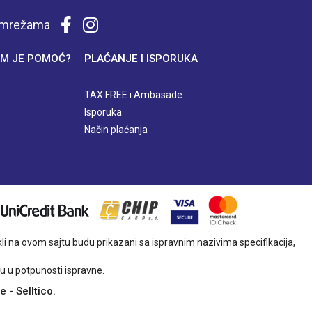
m mrežama
M JE POMOĆ?
PLAĆANJE I ISPORUKA
TAX FREE i Ambasade
Isporuka
Način plaćanja
i na ovom sajtu budu prikazani sa ispravnim nazivima specifikacija,
u u potpunosti ispravne.
ce
-
Selltico.