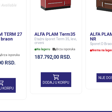
M TERM 27
ALFA PLAM Term35
ALFA PLA
, braon
NR
Etažni šporet Term 35, levi,
crveni
Šporet D Bra
Na lageru
Brza isporuka
Nema na lage
Brza isporuka
187.792,00
RSD.
00
RSD.
NIJE D
DODAJ U KORPU
U KORPU