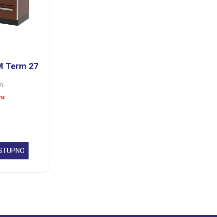
M Term 27
on
ru
OSTUPNO