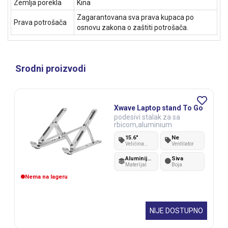
Zemlja porekla
Kina
Zagarantovana sva prava kupaca po
Prava potrošača
osnovu zakona o zaštiti potrošača.
Srodni proizvodi
Xwave Laptop stand To Go
podesivi stalak za sa
rbicom,aluminium
15.6"
Ne
Veličina
Ventilator
laptopa
Aluminijum
Siva
Materijal
Boja
Nema na lageru
NIJE DOSTUPNO