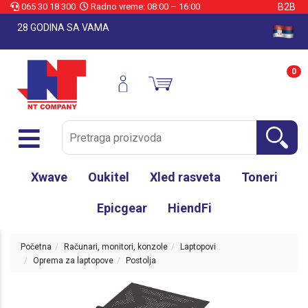
065 30 18 300
Radno vreme: 08:00 – 16:00
B2B
28 GODINA SA VAMA
0
Xwave
Oukitel
Xled rasveta
Toneri
Epicgear
HiendFi
Početna
Računari, monitori, konzole
Laptopovi
Oprema za laptopove
Postolja