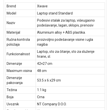
Brend
Xwave
Model
Laptop stand Standard
Podesivi stalak za laptop, višeugaono
Naziv
podešavanje, lagan, sklopiv, prenosiv
Materijal
Aluminium alloy + ABS plastika.
Ručna kontrola
proizvoljno podešavanje visine i ugla
položaja
nagiba
Laptop, sto za čitanje, sto za služenje
Funkcionalnost
hrane, sl.
Dimenzije
42×27 cm
Maximum visina
48 cm
Dimenzije
53.5 x 6 x29 cm
pakovanja
Težina
1.1 kg
Boja
Crna
Uvoznik
NT Company D.O.O.