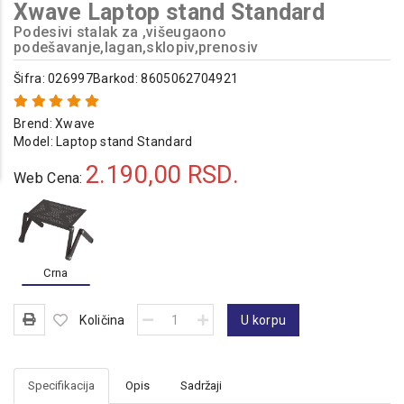
Xwave Laptop stand Standard
Podesivi stalak za ,višeugaono
podešavanje,lagan,sklopiv,prenosiv
Šifra: 026997
Barkod: 8605062704921
Brend:
Xwave
Model:
Laptop stand Standard
2.190,00
RSD.
Web Cena:
Crna
Količina
U korpu
Specifikacija
Opis
Sadržaji