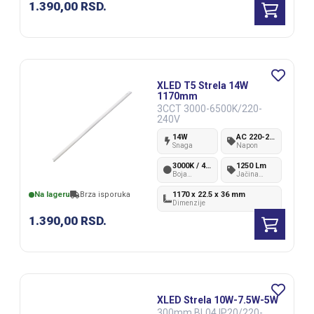
1.390,00
RSD.
XLED T5 Strela 14W
1170mm
3CCT 3000-6500K/220-
240V
14W
AC 220-240V
Snaga
Napon
3000K / 4000K / 6500K
1250 Lm
Boja
Jačina
svetlosti
svetlosti
1170 x 22.5 x 36 mm
Na lageru
Brza isporuka
Dimenzije
1.390,00
RSD.
XLED Strela 10W-7.5W-5W
300mm BL04 IP20/220-