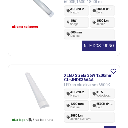
6000K,1600-1800Lm
AC 220-240V
6000K (Hladno bela)
Napon
Boja
svetlosti
18W
1800 Lm
Snaga
Jačina
Nema na lageru
svetlosti
600 mm
Dužina
NIJE DOSTUPNO
XLED Strela 36W 1200mm
CL-JHD036AAA
LED sa alu okvirom 6500K
AC 220-240V
IP65
Napon
Vodootpornost
IP standard
1200 mm
6500K (Hladno bela)
Dužina
Boja
svetlosti
2880 Lm
Jačina svetlosti
Na lageru
Brza isporuka