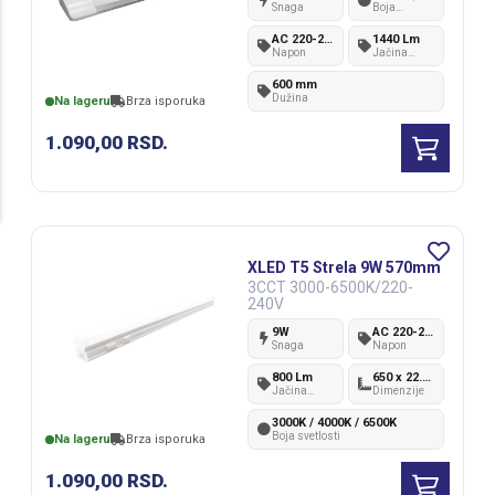
Snaga
Boja
svetlosti
AC 220-240V
1440 Lm
Napon
Jačina
svetlosti
600 mm
Dužina
Na lageru
Brza isporuka
1.090,00
RSD.
XLED T5 Strela 9W 570mm
3CCT 3000-6500K/220-
240V
9W
AC 220-240V
Snaga
Napon
800 Lm
650 x 22.5 x 36 mm
Jačina
Dimenzije
svetlosti
3000K / 4000K / 6500K
Boja svetlosti
Na lageru
Brza isporuka
1.090,00
RSD.