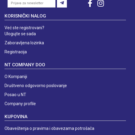
KORISNIČKI NALOG
Već ste registrovani?
Ulogujte se sada
Zaboravljena lozinka
Registracija
NT COMPANY DOO
O Kompaniji
Društveno odgovorno poslovanje
Posao u NT
Company profile
KUPOVINA
Obaveštenja o pravima i obavezama potrošača