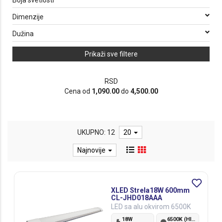
Boja svetlosti
Dimenzije
Dužina
Prikaži sve filtere
RSD
Cena od
1,090.00
do
4,500.00
UKUPNO: 12
20
Najnovije
XLED Strela18W 600mm
CL-JHD018AAA
LED sa alu okvirom 6500K
18W
6500K (Hladno bela)