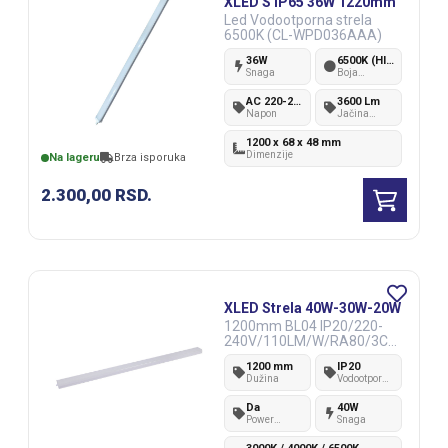
XLED S IP65 36W 1220mm
Led Vodootporna strela
6500K (CL-WPD036AAA)
36W
6500K (Hladno bela)
Snaga
Boja
svetlosti
AC 220-240V
3600 Lm
Napon
Jačina
svetlosti
1200 x 68 x 48 mm
Dimenzije
Na lageru
Brza isporuka
2.300,00
RSD.
XLED Strela 40W-30W-20W
1200mm BL04 IP20/220-
240V/110LM/W/RA80/3CC
T
1200 mm
IP20
Dužina
Vodootpornost
IP standard
Da
40W
Power
Snaga
Change
(PC)