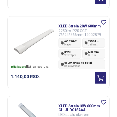
XLED Strela 20W 600mm
2250lm IP20 CCT
76*24*566mm 12002879
AC 220-240V
2250 Lm
Napon
Jačina
svetlosti
IP20
600 mm
Vodootpornost
Dužina
IP standard
6500K (Hladno bela)
Boja svetlosti
Na lageru
Brza isporuka
1.140,00
RSD.
XLED Strela18W 600mm
CL-JHD018AAA
LED sa alu okvirom