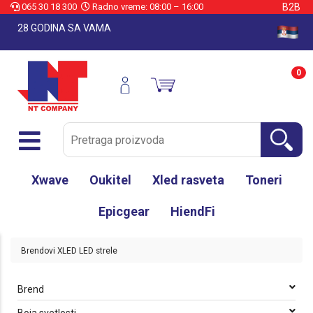
065 30 18 300
Radno vreme: 08:00 – 16:00
B2B
28 GODINA SA VAMA
0
Xwave
Oukitel
Xled rasveta
Toneri
Epicgear
HiendFi
Brendovi
XLED
LED strele
Brend