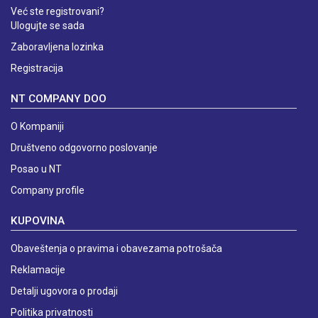
Već ste registrovani?
Ulogujte se sada
Zaboravljena lozinka
Registracija
NT COMPANY DOO
O Kompaniji
Društveno odgovorno poslovanje
Posao u NT
Company profile
KUPOVINA
Obaveštenja o pravima i obavezama potrošača
Reklamacije
Detalji ugovora o prodaji
Politika privatnosti