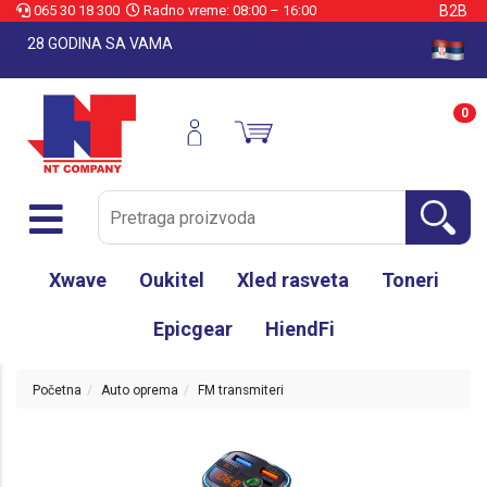
065 30 18 300
Radno vreme: 08:00 – 16:00
B2B
28 GODINA SA VAMA
0
Xwave
Oukitel
Xled rasveta
Toneri
Epicgear
HiendFi
Početna
Auto oprema
FM transmiteri