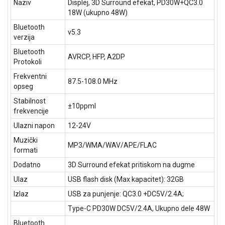
Naziv
Displej, 3D Surround efekat, PD30W+QC3.0
18W (ukupno 48W)
Bluetooth
v5.3
verzija
Bluetooth
AVRCP, HFP, A2DP
Protokoli
Frekventni
87.5-108.0 MHz
opseg
Stabilnost
±10ppml
frekvencije
Ulazni napon
12-24V
Muzički
MP3/WMA/WAV/APE/FLAC
formati
Dodatno
3D Surround efekat pritiskom na dugme
Ulaz
USB flash disk (Max kapacitet): 32GB
Izlaz
USB za punjenje: QC3.0 +DC5V/2.4A;
Type-C PD30W DC5V/2.4A, Ukupno dele 48W
Bluetooth