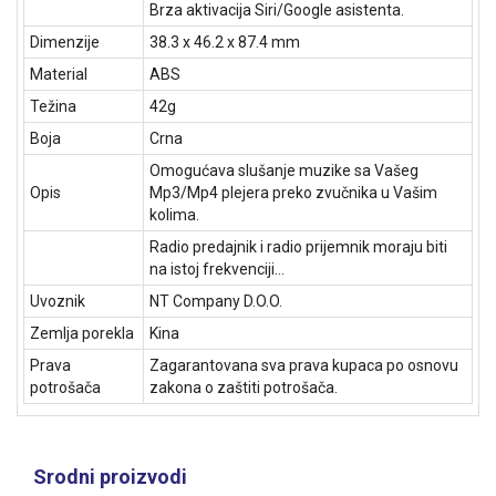
Brza aktivacija Siri/Google asistenta.
Dimenzije
38.3 x 46.2 x 87.4 mm
Material
ABS
Težina
42g
Boja
Crna
Omogućava slušanje muzike sa Vašeg
Opis
Mp3/Mp4 plejera preko zvučnika u Vašim
kolima.
Radio predajnik i radio prijemnik moraju biti
na istoj frekvenciji...
Uvoznik
NT Company D.O.O.
Zemlja porekla
Kina
Prava
Zagarantovana sva prava kupaca po osnovu
potrošača
zakona o zaštiti potrošača.
Srodni proizvodi