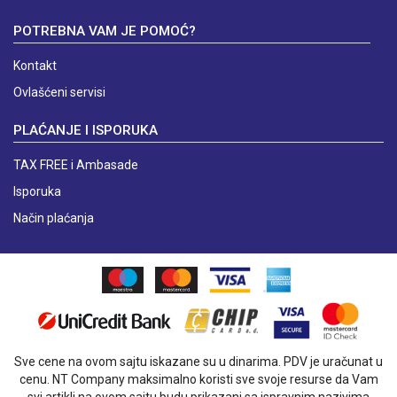
POTREBNA VAM JE POMOĆ?
Kontakt
Ovlašćeni servisi
PLAĆANJE I ISPORUKA
TAX FREE i Ambasade
Isporuka
Način plaćanja
Sve cene na ovom sajtu iskazane su u dinarima. PDV je uračunat u
cenu. NT Company maksimalno koristi sve svoje resurse da Vam