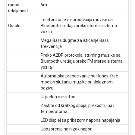
radna
5m
udaljenost
Telefoniranje i reprodukcija muzike sa
Ostalo
Bluetooth uređaja preko stereo sisitema
vozila.
Mega Bass dugme za isticanje Bass
frekvencije.
Preko A2DP protokola, striming muzike sa
Bluetooth uređaja preko FM stereo sistema
vozila.
Automatsko prebacivanje na Hands-free
mod pri slušanju muzike pri dolaznom
pozivu.
Ugrađen mikrofon
Zaštite od kratkog spoja, prekostrujna i
temperaturna.
LED displej sa prikazom napona napajanja
Upozorenje na nizak napon