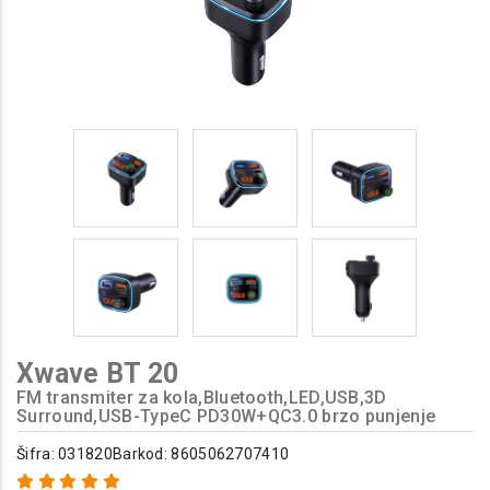
Xwave BT 20
FM transmiter za kola,Bluetooth,LED,USB,3D
Surround,USB-TypeC PD30W+QC3.0 brzo punjenje
Šifra: 031820
Barkod: 8605062707410