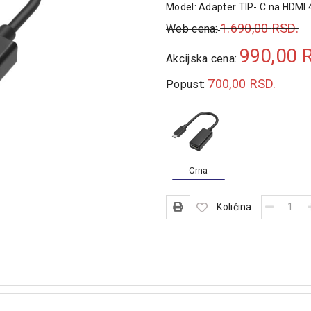
Model:
Adapter TIP- C na HDMI 
1.690,00
RSD.
Web cena:
990,00
Akcijska cena:
700,00
RSD.
Popust:
Crna
Količina