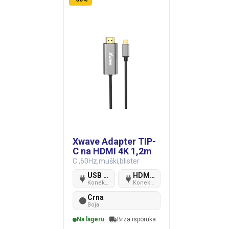
Xwave Adapter TIP-
C na HDMI 4K 1,2m
C ,60Hz,muški,blister
USB Type-C
HDMi muški
Konektor
Konektor
A
B
Crna
Boja
Na lageru
Brza isporuka