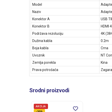
Model
Adapte
Naziv
Adapte
Konektor A
USB TI
Konektor B
HDMI 4
Podržava rezoluciju
4K (38
Dužina kabla
0.2m
Boja kabla
Crna
Uvoznik
NT Com
Zemlja porekla
Kina
Prava potrošača
Zagara
Srodni proizvodi
AKCIJA
-30%