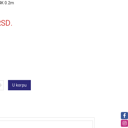
4K 0.2m
RSD.
U korpu