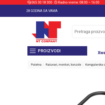
065 30 18 300
Radno vreme: 08:00 – 16:00
28 GODINA SA VAMA
PROIZVODI
Xw
Početna
Računari, monitori, konzole
Kompjuterska 