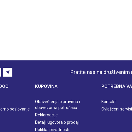
Pratite nas na društveni
 DOO
KUPOVINA
POTREBNA VA
Obaveštenja o pravima i
Kontakt
obavezama potrošača
orno poslovanje
Ovlašćeni servisi
Reklamacije
Detalji ugovora o prodaji
Politika privatnosti