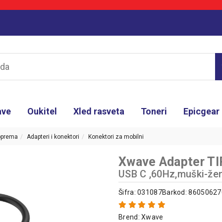
ave
Oukitel
Xled rasveta
Toneri
Epicgear
oprema
Adapteri i konektori
Konektori za mobilni
Xwave Adapter TI
USB C ,60Hz,muški-žen
Šifra: 031087
Barkod: 8605062
Brend:
Xwave