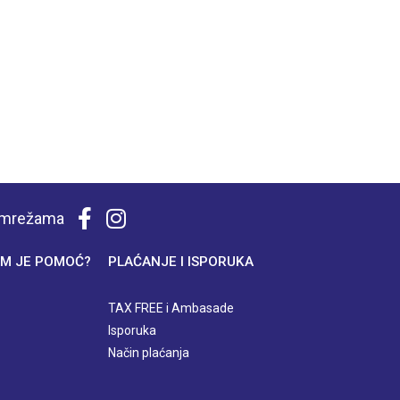
m mrežama
M JE POMOĆ?
PLAĆANJE I ISPORUKA
TAX FREE i Ambasade
Isporuka
Način plaćanja