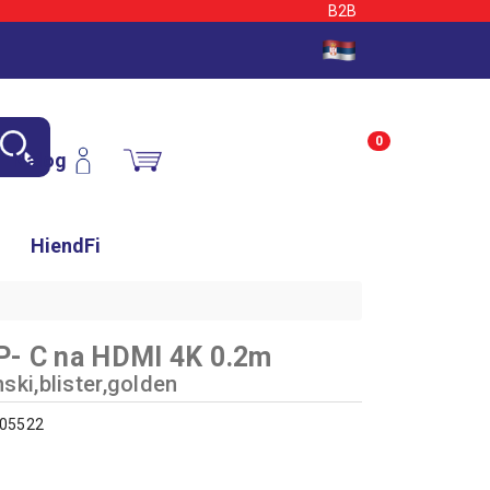
B2B
0
Nalog
HiendFi
P- C na HDMI 4K 0.2m
ski,blister,golden
705522