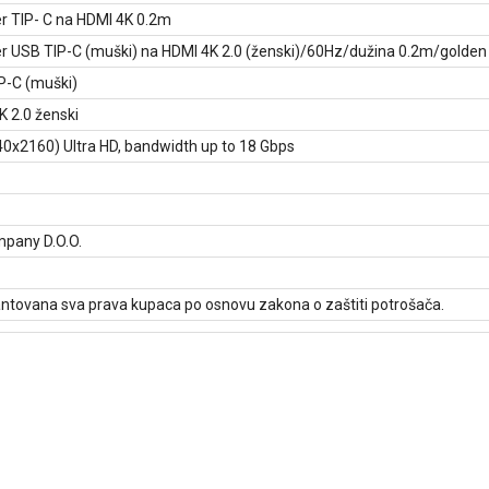
r TIP- C na HDMI 4K 0.2m
r USB TIP-C (muški) na HDMI 4K 2.0 (ženski)/60Hz/dužina 0.2m/golden p
P-C (muški)
K 2.0 ženski
40x2160) Ultra HD, bandwidth up to 18 Gbps
pany D.O.O.
ntovana sva prava kupaca po osnovu zakona o zaštiti potrošača.