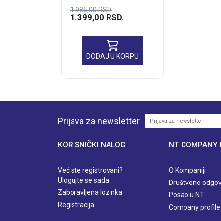
1.985,00
RSD.
1.399,00
RSD.
DODAJ U KORPU
Prijava za newsletter
KORISNIČKI NALOG
NT COMPANY
Već ste registrovani?
O Kompaniji
Ulogujte se sada
Društveno odgov
Zaboravljena lozinka
Posao u NT
Registracija
Company profile