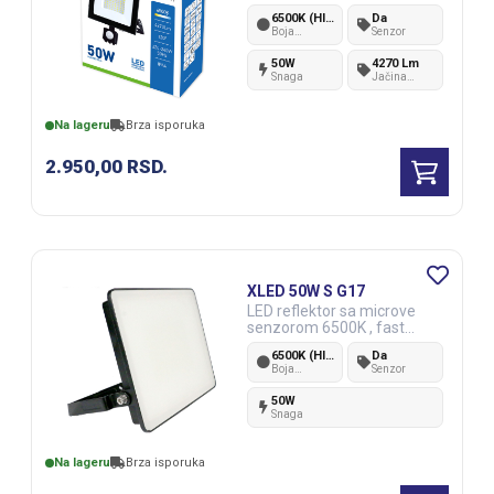
0Lm,AC220-240V
6500K (Hladno bela)
Da
Boja
Senzor
svetlosti
50W
4270 Lm
Snaga
Jačina
svetlosti
Na lageru
Brza isporuka
2.950,00
RSD.
XLED 50W S G17
LED reflektor sa microve
senzorom 6500K , fast
connector,IP44 ,AC220-
6500K (Hladno bela)
Da
240V
Boja
Senzor
svetlosti
50W
Snaga
Na lageru
Brza isporuka