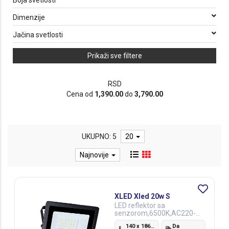
Boja svetlosti
Dimenzije
Jačina svetlosti
Prikaži sve filtere
RSD
Cena od
1,390.00
do
3,790.00
UKUPNO: 5
20
Najnovije
XLED Xled 20w S
LED reflektor sa
senzorom,6500K,AC220-
240V
140 x 186 x 126 mm
Da