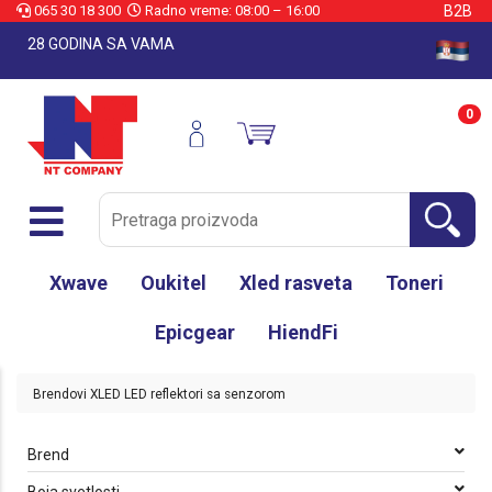
065 30 18 300
Radno vreme: 08:00 – 16:00
B2B
28 GODINA SA VAMA
0
Xwave
Oukitel
Xled rasveta
Toneri
Epicgear
HiendFi
Brendovi
XLED
LED reflektori sa senzorom
Brend