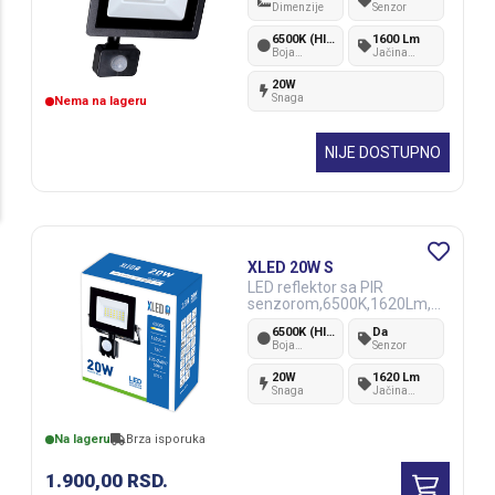
Dimenzije
Senzor
6500K (Hladno bela)
1600 Lm
Boja
Jačina
svetlosti
svetlosti
20W
Snaga
Nema na lageru
NIJE DOSTUPNO
XLED 20W S
LED reflektor sa PIR
senzorom,6500K,1620Lm,A
C220-240V
6500K (Hladno bela)
Da
Boja
Senzor
svetlosti
20W
1620 Lm
Snaga
Jačina
svetlosti
Na lageru
Brza isporuka
1.900,00
RSD.