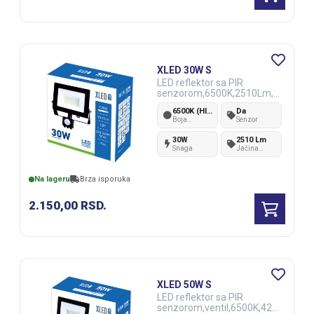
XLED 30W S
LED reflektor sa PIR
senzorom,6500K,2510Lm,A
C220-240V
6500K (Hladno bela)
Da
Boja
Senzor
svetlosti
30W
2510 Lm
Snaga
Jačina
svetlosti
Na lageru
Brza isporuka
2.150,00
RSD.
XLED 50W S
LED reflektor sa PIR
senzorom,ventil,6500K,427