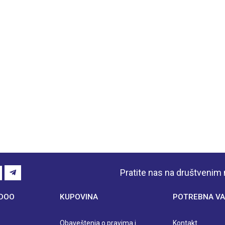
Pratite nas na društveni
 DOO
KUPOVINA
POTREBNA VA
Obaveštenja o pravima i
Kontakt