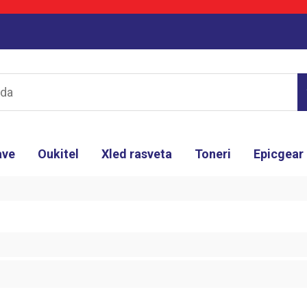
ave
Oukitel
Xled rasveta
Toneri
Epicgear