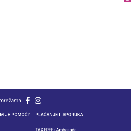
m mrežama
M JE POMOĆ?
PLAĆANJE I ISPORUKA
TAX FREE i Ambasade