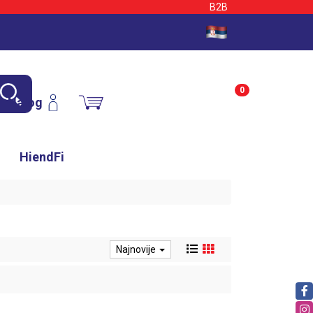
B2B
0
Nalog
HiendFi
Najnovije